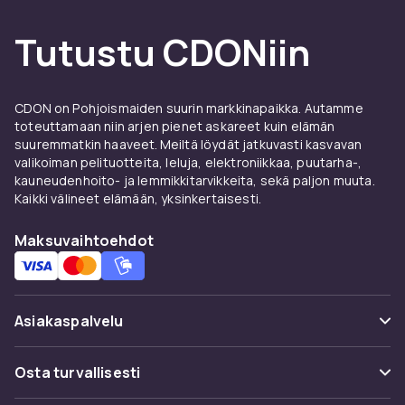
Tutustu CDONiin
CDON on Pohjoismaiden suurin markkinapaikka. Autamme
toteuttamaan niin arjen pienet askareet kuin elämän
suuremmatkin haaveet. Meiltä löydät jatkuvasti kasvavan
valikoiman pelituotteita, leluja, elektroniikkaa, puutarha-,
kauneudenhoito- ja lemmikkitarvikkeita, sekä paljon muuta.
Kaikki välineet elämään, yksinkertaisesti.
Maksuvaihtoehdot
Asiakaspalvelu
Usein kysyttyä (UKK)
Osta turvallisesti
Seuraa pakettia