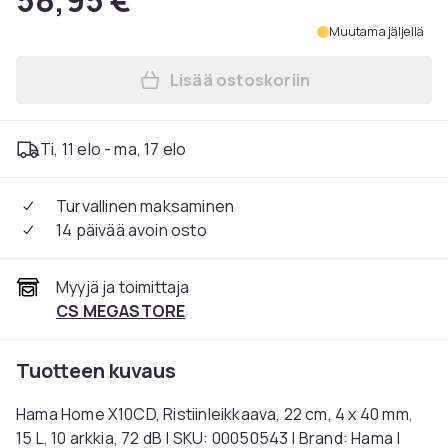
58,95 €
Muutama jäljellä
Lisää ostoskoriin
Lisää Hama Home X10CD, Risti
Ti, 11 elo - ma, 17 elo
Turvallinen maksaminen
14 päivää avoin osto
Myyjä ja toimittaja
CS MEGASTORE
Tuotteen kuvaus
Hama Home X10CD, Ristiinleikkaava, 22 cm, 4 x 40 mm,
15 L, 10 arkkia, 72 dB | SKU: 00050543 | Brand: Hama |