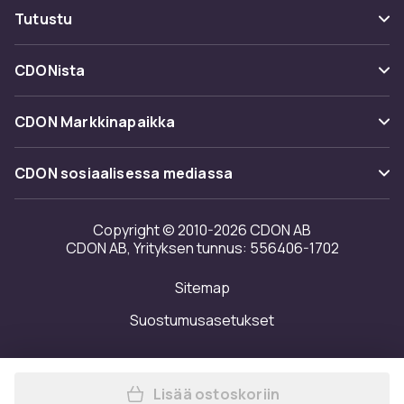
Maksuvaihtoehdot
Tutustu
Peruuta & palauta tästä
Toimitus
Kategoriat
Ota yhteyttä
CDONista
Käyttöehdot
Tuotemerkit
Tietoa meistä
Takaisinvedot
CDON Markkinapaikka
Oppaat
Asiakasarvionnit
Merchant Help Center
CDON sosiaalisessa mediassa
Työskentele kanssamme
Investor relations
Copyright © 2010-2026 CDON AB
CDON AB, Yrityksen tunnus: 556406-1702
Saavutettavuusseloste
Sitemap
Avoimuusraportti
Suostumusasetukset
Lisää ostoskoriin
Lisää Hama Home X10CD, Risti