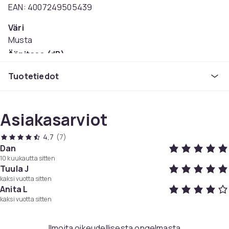
EAN: 4007249505439
Väri
Musta
Äänitaso (dB)
72
Tuotetiedot
Tuotenro
302ea58a-c7a9-418a-ad85-219b329bdad1
Tuoteturvallisuustiedot
Asiakasarviot
4,7
(7)
Dan
10 kuukautta sitten
Tuula J
kaksi vuotta sitten
Anita L
kaksi vuotta sitten
Ilmoita oikeudellisesta ongelmasta