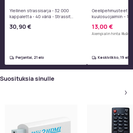
Ylellinen strassisarja - 32 000
Geelipehmusteet 3M
kappaletta - 40 väriä - Strassit
kuulosuojaimiin – 1 p
laatikossa - DIY-strassit - koko 3mm
30,90 €
13,00 €
- Liima pinseteillä - liimattavat
Aiempi alin hinta
15,00 
strassit -
perjantai, 21 elo
keskiviikko, 19 elo
Suosituksia sinulle