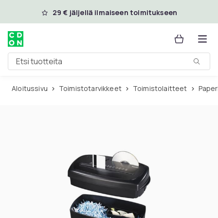
Ohita ja siirry pääsisältöön
29 € jäljellä ilmaiseen toimitukseen
Etsi tuotteita
Aloitussivu
Toimistotarvikkeet
Toimistolaitteet
Paper