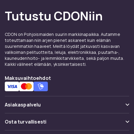
Tutustu CDONiin
CDON on Pohjoismaiden suurin markkinapaikka. Autamme
toteuttamaan niin arjen pienet askareet kuin elämän
suuremmatkin haaveet. Meiltä löydät jatkuvasti kasvavan
valikoiman pelituotteita, leluja, elektroniikkaa, puutarha-,
kauneudenhoito- ja lemmikkitarvikkeita, sekä paljon muuta.
Kaikki välineet elämään, yksinkertaisesti.
Maksuvaihtoehdot
Asiakaspalvelu
Usein kysyttyä (UKK)
Osta turvallisesti
Seuraa pakettia