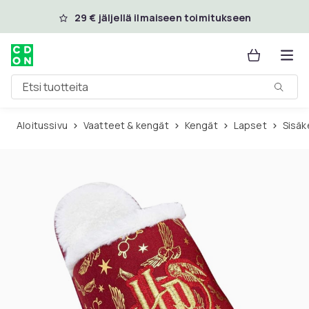
Ohita ja siirry pääsisältöön
29 € jäljellä ilmaiseen toimitukseen
Etsi tuotteita
Aloitussivu
Vaatteet & kengät
Kengät
Lapset
Sisä