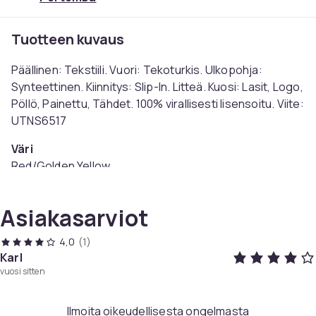
Tuotteen kuvaus
Päällinen: Tekstiili. Vuori: Tekoturkis. Ulkopohja:
Synteettinen. Kiinnitys: Slip-In. Litteä. Kuosi: Lasit, Logo,
Pöllö, Painettu, Tähdet. 100% virallisesti lisensoitu. Viite:
UTNS6517
Väri
Red/Golden Yellow
Koko
38 EU (EU)
Asiakasarviot
Tuotenro
8803522b-88b4-4905-9cdb-e77268c8cee8
4,0
(1)
Karl
Tuoteturvallisuustiedot
vuosi sitten
Ilmoita oikeudellisesta ongelmasta