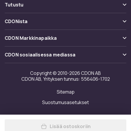
Maksuvaihtoehdot
Tutustu
Peruuta & palauta tästä
Toimitus
Kategoriat
Ota yhteyttä
CDONista
Käyttöehdot
Tuotemerkit
Tietoa meistä
Takaisinvedot
CDON Markkinapaikka
Oppaat
Asiakasarvionnit
Merchant Help Center
CDON sosiaalisessa mediassa
Työskentele kanssamme
Investor relations
Copyright © 2010-2026 CDON AB
CDON AB, Yrityksen tunnus: 556406-1702
Saavutettavuusseloste
Sitemap
Avoimuusraportti
Suostumusasetukset
Lisää ostoskoriin
Lisää Harry Potter tyttöjen