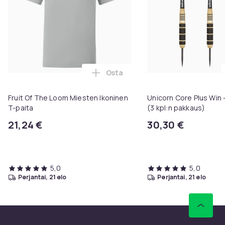
Osta
Lisää Fruit Of The Loom Miesten 
Fruit Of The Loom Miesten Ikoninen
Unicorn Core Plus Win 
T-paita
(3 kpl:n pakkaus)
21,24 €
30,30 €
5,0
5,0
perjantai, 21 elo
perjantai, 21 elo