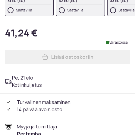
31 EU (EU)
32 EU (EU)
33 EU (EU)
Saatavilla
Saatavilla
Saatavilla
41,24 €
Varastossa
Lisää ostoskoriin
Lisää Harry Potter tyttöjen
Pe, 21 elo
Kotiinkuljetus
Turvallinen maksaminen
14 päivää avoin osto
Myyjä ja toimittaja
Pertemba