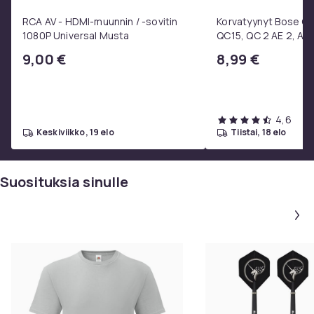
RCA AV - HDMI-muunnin / -sovitin
Korvatyynyt Bose QC3
1080P Universal Musta
QC15, QC 2 AE 2, AE 
SoundTrue, SoundLin
9,00 €
8,99 €
4,6
keskiviikko, 19 elo
tiistai, 18 elo
Suosituksia sinulle