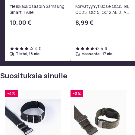
Yleiskaukosäädin Samsung
Korvatyynyt Bose QC35 I/II,
Smart TV:lle
QC25, QC15, QC 2 AE 2, AE
2i, AE 2w, SoundTrue,
10,00 €
8,99 €
SoundLink Black
4,0
4,6
tiistai, 18 elo
maanantai, 17 elo
Suosituksia sinulle
-4 %
-3 %