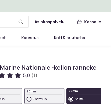
Asiakaspalvelu
Kassalle
eet
Kauneus
Koti & puutarha
 Marine Nationale -kellon ranneke
5,0
(1)
22mm
20mm
illa
Saatavilla
Valittu