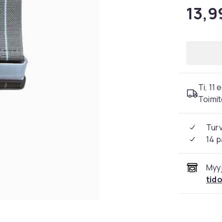
13,9
Ti, 11 
Toimit
Tur
14 p
Myyj
tid