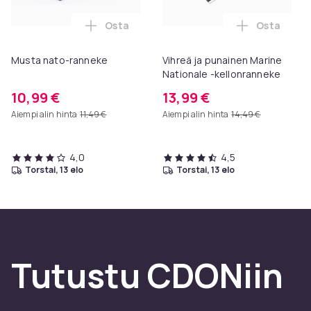
Osta
Osta
Lisää Musta nato-ranneke ostoskoriin
Lisää Vihr
Musta nato-ranneke
Vihreä ja punainen Marine
Nationale -kellonranneke
10,99 €
13,99 €
Aiempi alin hinta
11,49 €
Aiempi alin hinta
14,49 €
4,0
4,5
torstai, 13 elo
torstai, 13 elo
Tutustu CDONiin