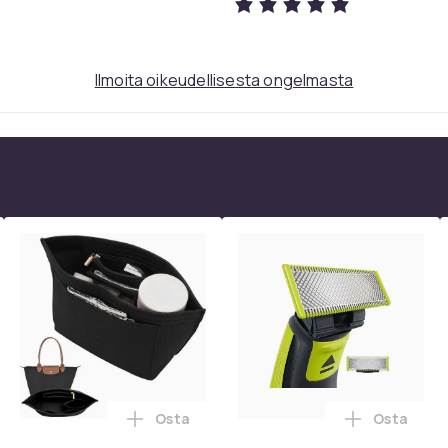
Ilmoita oikeudellisesta ongelmasta
Osta
Osta
TV:lle ostoskoriin
rvatyynyt Bose QC35 I/II, QC25, QC15, QC 2 AE 2, AE 2i, AE 2w,
Lisää Moniosastoinen huopainen käsilauk
Lisää Phil