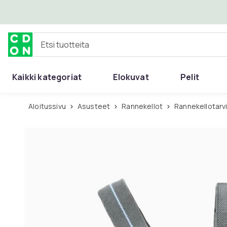
Ohita ja siirry pääsisältöön
Etsi tuotteita
Kaikki kategoriat
Elokuvat
Pelit
Aloitussivu
Asusteet
Rannekellot
Rannekellotarv