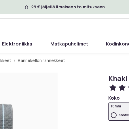
29 € jäljellä ilmaiseen toimitukseen
Elektroniikka
Matkapuhelimet
Kodinkon
ikkeet
Rannekellon rannekkeet
Khaki
Koko
18mm
Saatav