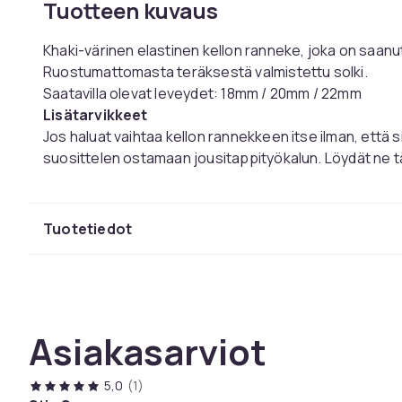
Tuotteen kuvaus
Khaki-värinen elastinen kellon ranneke, joka on saanu
Ruostumattomasta teräksestä valmistettu solki.
Saatavilla olevat leveydet: 18mm / 20mm / 22mm
Lisätarvikkeet
Jos haluat vaihtaa kellon rannekkeen itse ilman, että 
suosittelen ostamaan jousitappityökalun. Löydät ne t
Sieltä löydät myös jousitapit, joita tarvitset kellon r
Väri
Tuotetiedot
Koko
Tuotenro
Tuoteturvallisuustiedot
Asiakasarviot
5,0
(1)