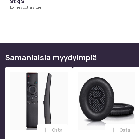
Stig S
kolme vuotta sitten
Samanlaisia ​​myydyimpiä
Osta
Osta
Lisää Yleiskaukosäädin Samsung Smart 
Lisää Ko