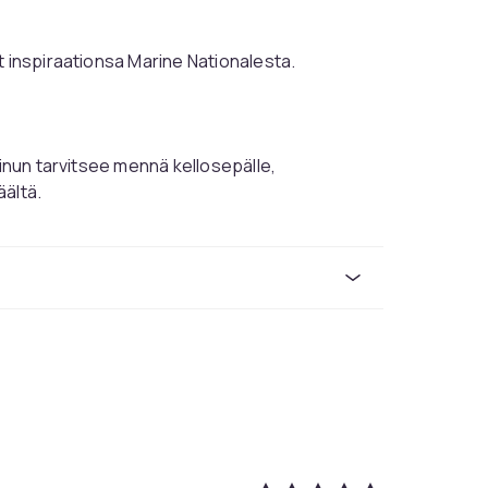
t inspiraationsa Marine Nationalesta.
sinun tarvitsee mennä kellosepälle,
äältä.
annekkeen kiinnittämiseen kelloon.
Khaki
22mm
2f09f082-1cdd-4f84-926a-425aa1443161