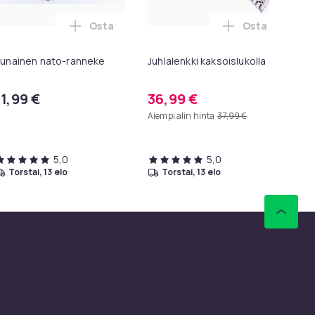
Osta
Osta
 NATO-ranneke, kaksiosainen ostoskoriin
Lisää Punainen nato-ranneke ostoskoriin
Lisää Juhlalen
unainen nato-ranneke
Juhlalenkki kaksoislukolla
Se
ha
11,99 €
36,99 €
17
Aiempi alin hinta
37,99 €
5,0
5,0
torstai, 13 elo
torstai, 13 elo