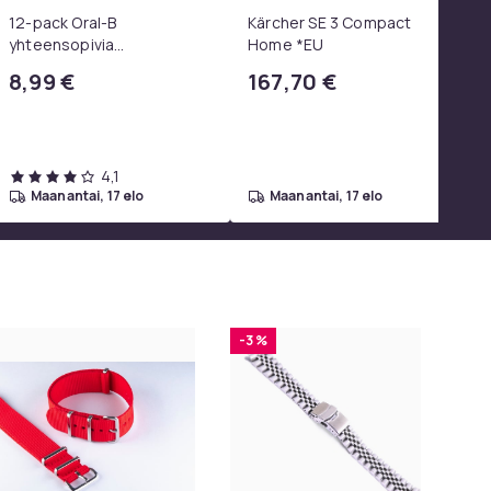
12-pack Oral-B
Kärcher SE 3 Compact
yhteensopivia
Home *EU
hammasharjanpäitä
8,99 €
167,70 €
4,1
maanantai, 17 elo
maanantai, 17 elo
-3 %