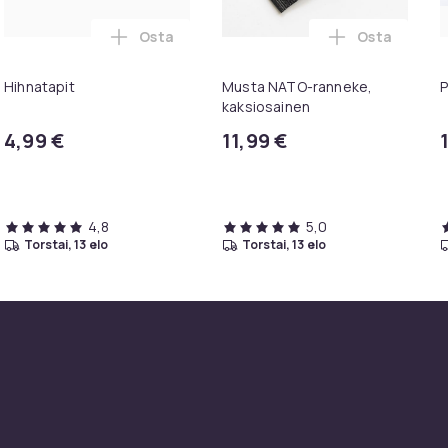
Osta
Osta
eä ja punainen Marine Nationale -kellonranneke ostoskoriin
Lisää Hihnatapit ostoskoriin
Lisää Musta
Hihnatapit
Musta NATO-ranneke,
P
kaksiosainen
4,99 €
11,99 €
4,8
5,0
torstai, 13 elo
torstai, 13 elo