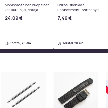
Moniosastoinen huopainen
Philips Oneblade
käsilaukun järjestäjä
Replacement -partahöylän
(musta, 28x25x17cm),
kanssa yhteensopivat
24,09 €
7,49 €
laukun järjestäjä, jossa 7
terät, 1, 2 tai 3 terän
taskua.
pakkaus.
torstai, 20 elo
torstai, 20 elo