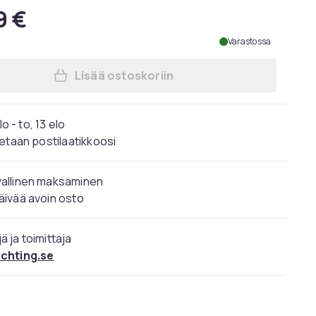
9 €
Varastossa
Lisää ostoskoriin
Lisää Khaki Marine Nationale -kello
elo - to, 13 elo
etaan postilaatikkoosi
vallinen maksaminen
äivää avoin osto
ä ja toimittaja
ochting.se