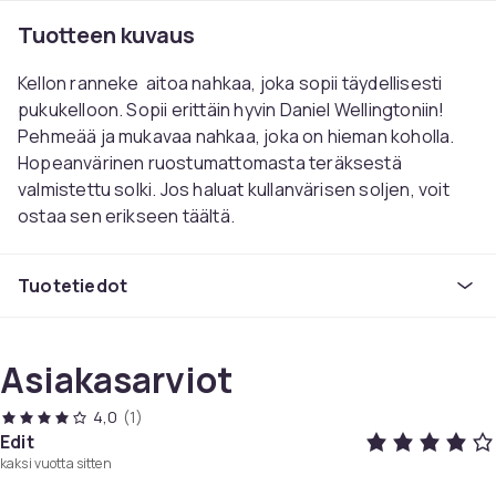
Tuotteen kuvaus
Kellon ranneke aitoa nahkaa, joka sopii täydellisesti
pukukelloon. Sopii erittäin hyvin Daniel Wellingtoniin!
Pehmeää ja mukavaa nahkaa, joka on hieman koholla.
Hopeanvärinen ruostumattomasta teräksestä
valmistettu solki. Jos haluat kullanvärisen soljen, voit
ostaa sen erikseen täältä.
22 mm, 16 mm ja 14 mm rannekkeissa solki on 2 mm
kapeampi kuin rannekkeen leveys. 18 mm ja 20 mm
Tuotetiedot
rannekkeet ovat suoria, eli soljen leveys on sama kuin
rannekkeen.
Saatavilla olevat leveydet:
14 mm / 16 mm / 18 mm / 20
Asiakasarviot
mm / 22 mm
Paksuus:
noin 3,5 mm
4,0
(1)
Pituudet:
Edit
14 mm: 10 + 6 cm (12 mm solki)
kaksi vuotta sitten
16 mm: 10 + 6,5 cm (14 mm solki)