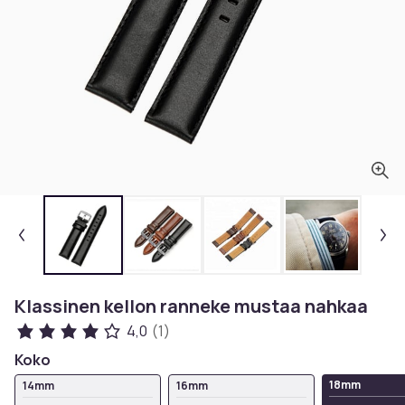
Klassinen kellon ranneke mustaa nahkaa
4,0
(1)
Koko
18mm
14mm
16mm