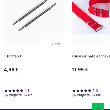
Osta
Lisää Hihnatapit ostoskoriin
Hihnatapit
Punainen nato-rannek
4,99 €
11,99 €
4,8
5,0
perjantai, 14 elo
perjantai, 14 elo