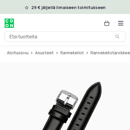
Ohita ja siirry pääsisältöön
29 € jäljellä ilmaiseen toimitukseen
Etsi tuotteita
Aloitussivu
Asusteet
Rannekellot
Rannekellotarvikke