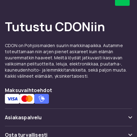
Tutustu CDONiin
CDON on Pohjoismaiden suurin markkinapaikka. Autamme
toteuttamaan niin arjen pienet askareet kuin elämän
suuremmatkin haaveet. Meiltä löydät jatkuvasti kasvavan
valikoiman pelituotteita, leluja, elektroniikkaa, puutarha-,
kauneudenhoito- ja lemmikkitarvikkeita, sekä paljon muuta.
Kaikki välineet elämään, yksinkertaisesti.
Maksuvaihtoehdot
Asiakaspalvelu
Usein kysyttyä (UKK)
Osta turvallisesti