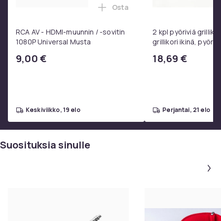
Osta
Lisää RCA AV - HDMI-muunnin / 
RCA AV - HDMI-muunnin / -sovitin
2 kpl pyöriviä grilliko
1080P Universal Musta
grillikori ikinä, pyöre
ruostumattomasta 
9,00 €
18,69 €
valmistettu grilliver
keskiviikko, 19 elo
perjantai, 21 elo
Suosituksia sinulle