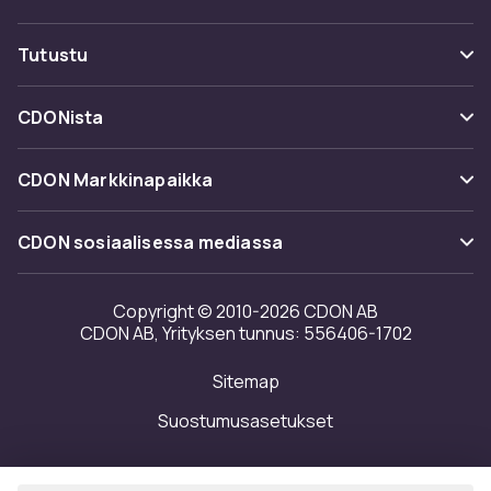
Seuraa pakettia
Maksuvaihtoehdot
Tutustu
Peruuta & palauta tästä
Toimitus
Kategoriat
Ota yhteyttä
CDONista
Käyttöehdot
Tuotemerkit
Tietoa meistä
Takaisinvedot
CDON Markkinapaikka
Oppaat
Asiakasarvionnit
Merchant Help Center
CDON sosiaalisessa mediassa
Työskentele kanssamme
Investor relations
Copyright © 2010-2026 CDON AB
CDON AB, Yrityksen tunnus: 556406-1702
Saavutettavuusseloste
Sitemap
Avoimuusraportti
Suostumusasetukset