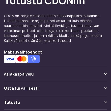
Tutustu CDONiin
Käytä luomiväriprimeria, jotta väri pysyy koko
päivän luomitaitteeseen menemättä. Levitä
CDON on Pohjoismaiden suurin markkinapaikka. Autamme
vaalea pohjaväri koko silmäluomelle ja rakenna
toteuttamaan niin arjen pienet askareet kuin elämän
sitten tummemmilla sävyillä taitteessa ja
suuremmatkin haaveet. Meiltä löydät jatkuvasti kasvavan
ulospäin. Viimeistele hyvin muotoilluilla
valikoiman pelituotteita, leluja, elektroniikkaa, puutarha-,
kulmakarvakynillä
ja vahvista ripsiä
kauneudenhoito- ja lemmikkitarvikkeita, sekä paljon muuta.
Kaikki välineet elämään, yksinkertaisesti.
kasvuhoidoilla
luonnollista nostetta varten.
Tilaa luomivärit CDONilta ja nauti nopeasta
Maksuvaihtoehdot
toimituksesta.
Asiakaspalvelu
Usein kysyttyä (UKK)
Osta turvallisesti
Seuraa pakettia
Maksuvaihtoehdot
Tutustu
Peruuta & palauta tästä
Toimitus