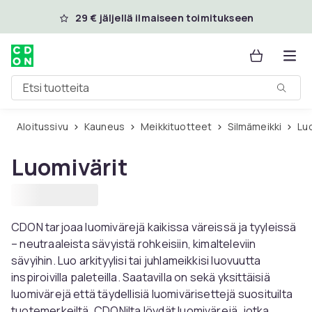
Ohita ja siirry pääsisältöön
29 € jäljellä ilmaiseen toimitukseen
Etsi tuotteita
Aloitussivu
Kauneus
Meikkituotteet
Silmämeikki
Lu
Luomivärit
CDON tarjoaa luomivärejä kaikissa väreissä ja tyyleissä
– neutraaleista sävyistä rohkeisiin, kimalteleviin
sävyihin. Luo arkityylisi tai juhlameikkisi luovuutta
inspiroivilla paleteilla. Saatavilla on sekä yksittäisiä
luomivärejä että täydellisiä luomivärisettejä suosituilta
tuotemerkeiltä. CDONilta löydät luomivärejä, jotka