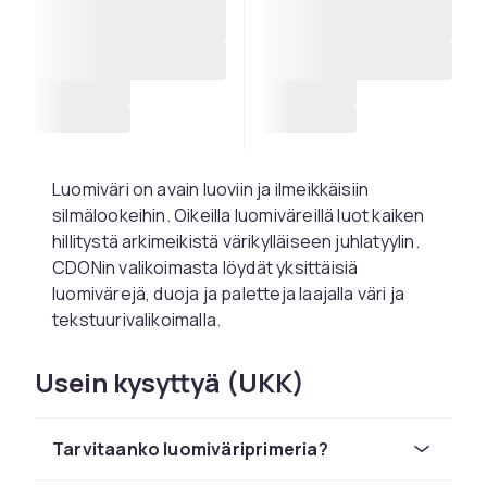
Luomiväri on avain luoviin ja ilmeikkäisiin
silmälookeihin. Oikeilla luomiväreillä luot kaiken
hillitystä arkimeikistä värikylläiseen juhlatyylin.
CDONin valikoimasta löydät yksittäisiä
luomivärejä, duoja ja paletteja laajalla väri ja
tekstuurivalikoimalla.
Matta, hohtavat ja
Usein kysyttyä (UKK)
glitterluomivärit
Matta luomivärit antavat hienostuneen ja
Tarvitaanko luomiväriprimeria?
ajattoman viimeistelyn, joka sopii sekä arkeen