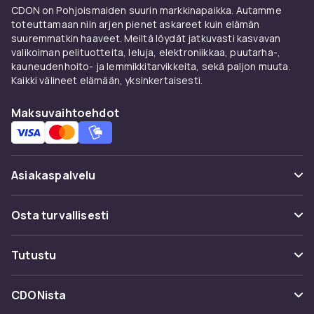
CDON on Pohjoismaiden suurin markkinapaikka. Autamme
Sisäänrakennetut magneetit
, jotka mahdollistavat
toteuttamaan niin arjen pienet askareet kuin elämän
elementtien nopean ja vakaan liittämisen mihin
suuremmatkin haaveet. Meiltä löydät jatkuvasti kasvavan
tahansa suuntaan.
Linnojen, linnoitusten, maatilojen,
valikoiman pelituotteita, leluja, elektroniikkaa, puutarha-,
kylien ja muiden rakenteiden luominen ei ole koskaan
kauneudenhoito- ja lemmikkitarvikkeita, sekä paljon muuta.
ollut näin helppoa ja hauskaa!
Kaikki välineet elämään, yksinkertaisesti.
Ei liimaa tai lisätyökaluja tarvita – vain mielikuvituksesi!
Maksuvaihtoehdot
TUOTTEEN TEKNISET TIEDOT:
Nimi:
Moduulimaailma – Magneettiset palikoita
Setin
Asiakaspalvelu
sisältö:
magneettisia palikoita erilaisilla painatuksilla (
Usein kysyttyä (UKK)
Osta turvallisesti
216 kappaletta
) + keräilylaatikko
Palikoiden mitat:
Seuraa pakettia
Maksuvaihtoehdot
2 x 2 cm
Materiaali:
Tutustu
Peruuta & palauta tästä
Toimitus
kestävää muovia, jossa turvallinen painatus ja
Kategoriat
Ota yhteyttä
sisäänrakennetut magneetit
Lapsille:
CDONista
Käyttöehdot