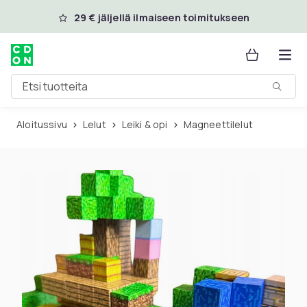
Ohita ja siirry pääsisältöön
29 € jäljellä ilmaiseen toimitukseen
Etsi tuotteita
Aloitussivu
Lelut
Leiki & opi
Magneettilelut