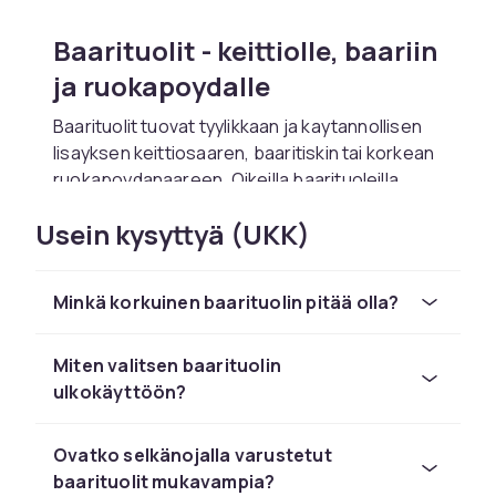
Baarituolit - keittiolle, baariin
ja ruokapoydalle
Baarituolit tuovat tyylikkaan ja kaytannollisen
lisayksen keittiosaaren, baaritiskin tai korkean
ruokapoydanaareen. Oikeilla baarituoleilla
muutat seisomaan tarkoitetun tilan mukavaksi
Usein kysyttyä (UKK)
istumapaikaksi. CDON:lla loydat laajan
valikoiman baarituoleja kaikissa tyyleissa,
materiaaleissa ja korkeuksissa.
Minkä korkuinen baarituolin pitää olla?
Baarituolia valitessasi korkeus on ratkaiseva
tekija. Baarituolin tulee sopia poydanpinnan tai
Miten valitsen baarituolin
tiskin korkeuteen. On tarkea erottaa
ulkokäyttöön?
baaritiskin korkeus (n. 90-110 cm) ja
keittiosaaren korkeus (n. 85-95 cm). Monissa
baarituoleissa on saadetava korkeus, mika
Ovatko selkänojalla varustetut
tekee niista joustavia.
baarituolit mukavampia?