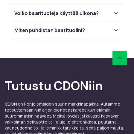
Materiaalit ja design
Voiko baarituoleja käyttää ulkona?
Baarituoleja on saatavilla monissa eri
materiaaleissa. Puu antaa lampiman ja
Miten puhdistan baarituolini?
luonnollisen ilmeen, joka sopii skandinaavisiin
tai maaseutumaisiin kotiympaistoihin. Mustat
tai terastainen metallijalat luovat modernin ja
teollisen tunnelman. Tekoknahka tai
kangasverhoilu tarjoaa mukavuutta ja on
helppo pitaa puhtaana.
Haluatko baarituolin kasinojalilla ja pehmealla
Tutustu CDONiin
istuimella? Katso valikoimamme
keittiötuolit ja
ruokailutuolit
, jotka sopivat myos korkeisiin
poytiin.
CDON on Pohjoismaiden suurin markkinapaikka. Autamme
toteuttamaan niin arjen pienet askareet kuin elämän
Yhdista baarituolit olemassa olevaan
suuremmatkin haaveet. Meiltä löydät jatkuvasti kasvavan
sisustukseesi. Varvrikas baarituoli voi olla
valikoiman pelituotteita, leluja, elektroniikkaa, puutarha-,
silmaanpistava element, kun taas neutraali
kauneudenhoito- ja lemmikkitarvikkeita, sekä paljon muuta.
malli sopii mihin tahansa sisustustyyliin.
Kaikki välineet elämään, yksinkertaisesti.