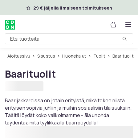
Ohita ja siirry pääsisältöön
29 € jäljellä ilmaiseen toimitukseen
Etsi tuotteita
Aloitussivu
Sisustus
Huonekalut
Tuolit
Baarituolit
Baarituolit
Baarijakkaroissa on jotain erityistä, mikä tekee niistä
erityisen sopivia juhliin ja muihin sosiaalisiin tilaisuuksiin.
Täältä löydät koko valikoimamme - älä unohda
täydentää niitä tyylikkäällä baaripöydällä!