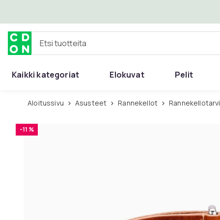
Ohita ja siirry pääsisältöön
Etsi tuotteita
Kaikki kategoriat
Elokuvat
Pelit
Aloitussivu
Asusteet
Rannekellot
Rannekellotarv
-11 %