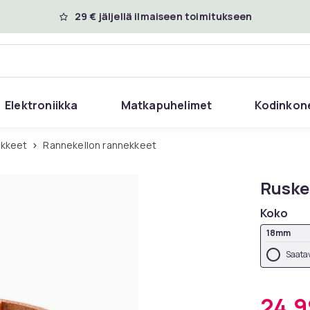
29 € jäljellä ilmaiseen toimitukseen
Elektroniikka
Matkapuhelimet
Kodinkon
ikkeet
Rannekellon rannekkeet
Ruske
Koko
18mm
Saatav
24,9