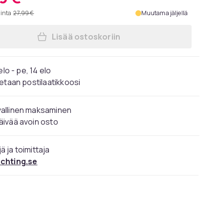
hinta
27,99 €
Muutama jäljellä
Lisää ostoskoriin
Lisää Ruskea nahkainen Nato-ranne
elo - pe, 14 elo
etaan postilaatikkoosi
vallinen maksaminen
äivää avoin osto
ä ja toimittaja
ochting.se