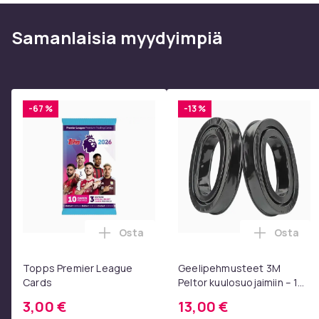
Samanlaisia ​​myydyimpiä
-67 %
-13 %
Osta
Osta
Lisää Topps Premier League Cards osto
Lisää Ge
Topps Premier League
Geelipehmusteet 3M
Cards
Peltor kuulosuojaimiin – 1
pari, musta
3,00 €
13,00 €