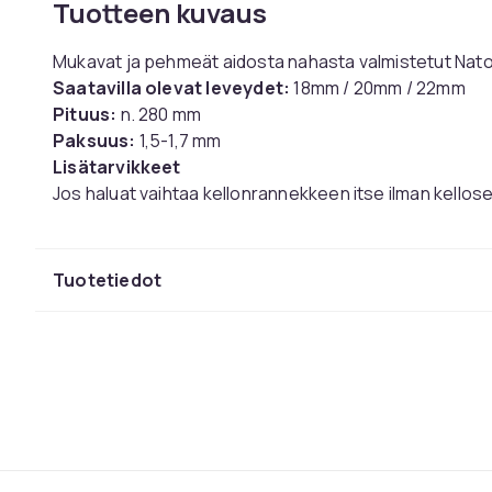
Tuotteen kuvaus
Mukavat ja pehmeät aidosta nahasta valmistetut Nato
Saatavilla olevat leveydet:
18mm / 20mm / 22mm
Pituus:
n. 280 mm
Paksuus:
1,5-1,7 mm
Lisätarvikkeet
Jos haluat vaihtaa kellonrannekkeen itse ilman kello
jousitappityökalun. Löydät ne täältä.
Sieltä löytyy myös jousitappeja, joita tarvitset kello
Tuotetiedot
Väri
Koko
Tuotenro
Tuoteturvallisuustiedot