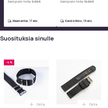
Aiempi alin hinta
9,00 €
Aiempi alin hinta
15,00 €
maanantai, 17 elo
keskiviikko, 19 elo
Suosituksia sinulle
-4 %
Osta
Osta
Lisää Musta nato-ranneke ostoskoriin
Lisää Must