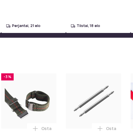
pinseteillä - liimattavat
strassit -
perjantai, 21 elo
tiistai, 18 elo
-3 %
Osta
Osta
a NATO-ranneke, kaksiosainen ostoskoriin
Lisää Vihreä ja punainen Marine Nationale
Lisää Hihnat