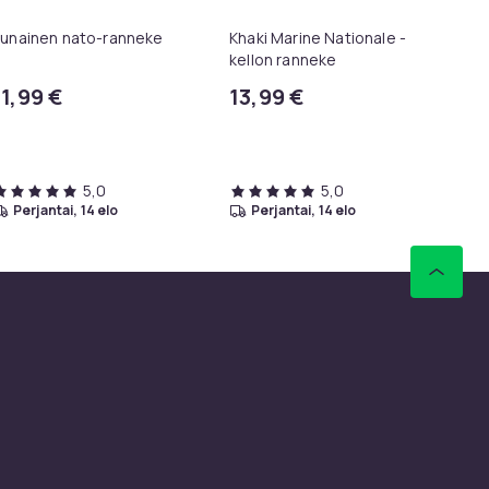
unainen nato-ranneke
Khaki Marine Nationale -
Se
kellon ranneke
ha
11,99 €
13,99 €
17
5,0
5,0
perjantai, 14 elo
perjantai, 14 elo