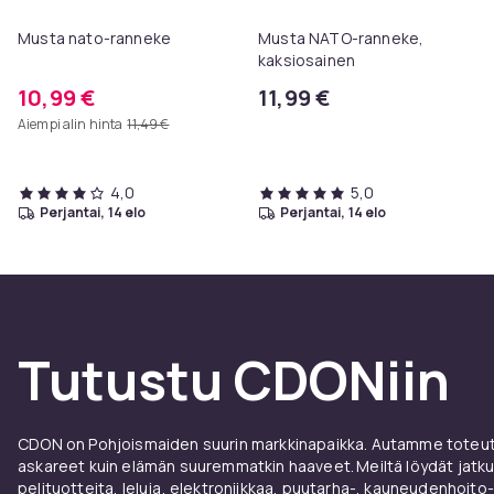
Musta nato-ranneke
Musta NATO-ranneke,
kaksiosainen
10,99 €
11,99 €
Aiempi alin hinta
11,49 €
4,0
5,0
perjantai, 14 elo
perjantai, 14 elo
Tutustu CDONiin
CDON on Pohjoismaiden suurin markkinapaikka. Autamme toteutt
askareet kuin elämän suuremmatkin haaveet. Meiltä löydät jatku
pelituotteita, leluja, elektroniikkaa, puutarha-, kauneudenhoito-