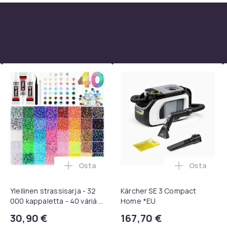
Osta
Osta
skoriin
elipehmusteet 3M Peltor kuulosuojaimiin – 1 pari, musta ostos
Lisää Ylellinen strassisarja - 32 000 kappa
Lisää Kär
Ylellinen strassisarja - 32
Kärcher SE 3 Compact
000 kappaletta - 40 väriä -
Home *EU
Strassit laatikossa - DIY-
30,90 €
167,70 €
strassit - koko 3mm - Liima