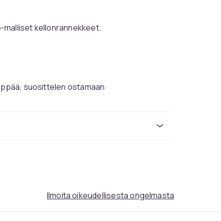
-malliset kellonrannekkeet.
seppää, suosittelen ostamaan
nrannekkeen kiinnittämiseen kelloon.
Ruskea
22mm
85b5b130-80ba-5213-b9da-fbf97d6831f4
Ilmoita oikeudellisesta ongelmasta