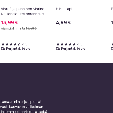
Vihreä ja punainen Marine
Hihnatapit
P
Nationale -kellonranneke
13,99 €
4,99 €
Aiempi alin hinta
14,49 €
4,5
4,8
perjantai, 14 elo
perjantai, 14 elo
amaan niin arjen pienet
vasti kasvavan valikoiman
 ja lemmikkitarvikkeita, sekä