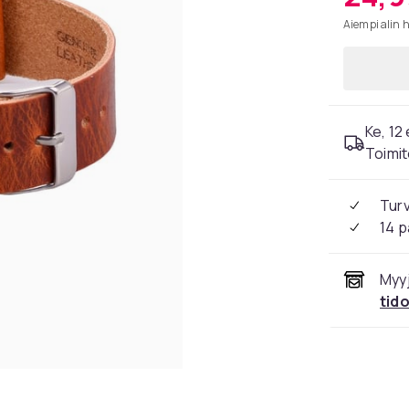
Aiempi alin 
Ke, 12 
Toimit
Tur
14 p
Myyj
tid