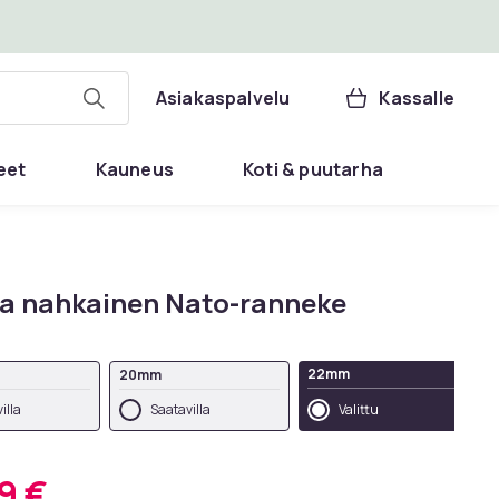
Asiakaspalvelu
Kassalle
eet
Kauneus
Koti & puutarha
a nahkainen Nato-ranneke
22mm
20mm
illa
Saatavilla
Valittu
9 €