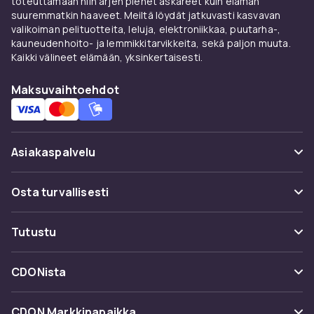
toteuttamaan niin arjen pienet askareet kuin elämän
suuremmatkin haaveet. Meiltä löydät jatkuvasti kasvavan
valikoiman pelituotteita, leluja, elektroniikkaa, puutarha-,
kauneudenhoito- ja lemmikkitarvikkeita, sekä paljon muuta.
Kaikki välineet elämään, yksinkertaisesti.
Maksuvaihtoehdot
Asiakaspalvelu
Usein kysyttyä (UKK)
Osta turvallisesti
Seuraa pakettia
Maksuvaihtoehdot
Tutustu
Peruuta & palauta tästä
Toimitus
Kategoriat
Ota yhteyttä
CDONista
Käyttöehdot
Tuotemerkit
Tietoa meistä
Takaisinvedot
CDON Markkinapaikka