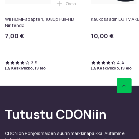
Osta
Lisää Wii HDMI-adapteri, 1080p F
Wii HDMI-adapteri, 1080p Full-HD
Kaukosäädin LG TV A
Nintendo
7,00 €
10,00 €
3,9
4,4
keskiviikko, 19 elo
keskiviikko, 19 elo
Tutustu CDONiin
CDON on Pohjoismaiden suurin markkinapaikka. Autamme