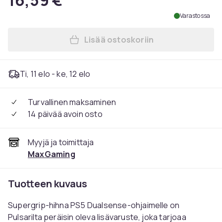
16,59 €
Varastossa
Lisää ostoskoriin
Lisää Supergrip Grip tape P
Ti, 11 elo - ke, 12 elo
Turvallinen maksaminen
14 päivää avoin osto
Myyjä ja toimittaja
MaxGaming
Tuotteen kuvaus
Supergrip-hihna PS5 Dualsense-ohjaimelle on
Pulsarilta peräisin oleva lisävaruste, joka tarjoaa