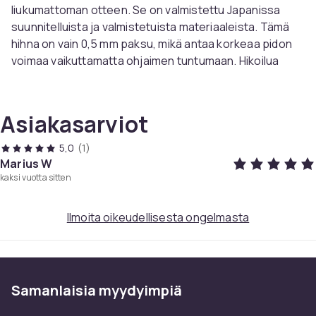
liukumattoman otteen. Se on valmistettu Japanissa
suunnitelluista ja valmistetuista materiaaleista. Tämä
hihna on vain 0,5 mm paksu, mikä antaa korkeaa pidon
voimaa vaikuttamatta ohjaimen tuntumaan. Hikoilua
imevä tekniikka auttaa pitämään otteen turvallisena
pitkien pelisessioiden aikana. Käyttäjä saa tarkasti
sopivan istuvuuden ohjaimeen erikoiskehittyneen
Asiakasarviot
tarkkuusleikkausteknologian ansiosta, ja se tarttuu
helposti päälle ammattilaislaatuisten 3M-tarrojen
5,0
(1)
avulla.
Marius W
kaksi vuotta sitten
Materiaalissa on itsenäisesti kehitetty prosessi, joka
perustuu nestemäiseen erikoiskumiin, mikä tarjoaa
Ilmoita oikeudellisesta ongelmasta
pitkäkestoista kestävyyttä ja vakautta. Tuote on
erityisesti suunniteltu sopimaan PlayStation 5:n
Dualsense-ohjaimeen. Se on helppo kiinnittää ja antaa
käsineen kaltaisen tuntuman ohjaimeen. Myös silloin,
Samanlaisia ​​myydyimpiä
kun kädet ovat hikiset, se vähentää riskiä pudottaa
Pa
ohjain.