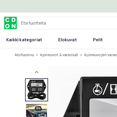
Ohita ja siirry pääsisältöön
Etsi tuotteita
Kaikki kategoriat
Elokuvat
Pelit
Aloitussivu
Ajoneuvot & varaosat
Ajoneuvojen varao