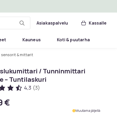
Asiakaspalvelu
Kassalle
eet
Kauneus
Koti & puutarha
 sensorit & mittarit
slukumittari / Tunninmittari
e – Tuntilaskuri
4,3
(3)
9 €
Muutama jäljellä