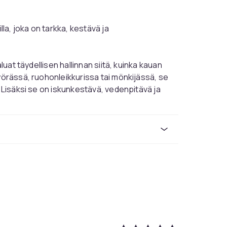
lla, joka on tarkka, kestävä ja
luat täydellisen hallinnan siitä, kuinka kauan
yörässä, ruohonleikkurissa tai mönkijässä, se
. Lisäksi se on iskunkestävä, vedenpitävä ja
ttavan kumppanin kaikissa sää- ja
 auttaa sinua pitämään kirjaa huoltoväleistä,
an ja kätevän nollausfunktion avulla voit
een. Tämä tuntilaskuri on helppo asentaa ja
mikä tekee siitä sekä tehokkaan että