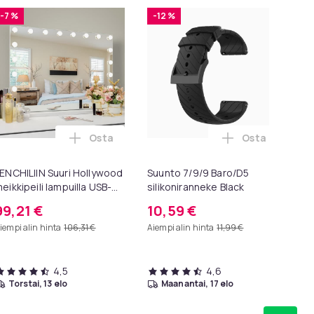
-7 %
-12 %
-
Osta
Osta
ntendo ostoskoriin
igns Konsolipöytä, 4 tasoa, geometrinen metallirunko, 100 x 3
Lisää FENCHILIIN Suuri Hollywood meikkipeil
Lisää Suunto 
ENCHILIIN Suuri Hollywood
Suunto 7/9/9 Baro/D5
Av
eikkipeili lampuilla USB-
silikoniranneke Black
To
öytälevy seinäteline
pai
99,21 €
10,59 €
8
alkoinen 80 x 58 cm
kn
iempi alin hinta
106,31 €
Aiempi alin hinta
11,99 €
Aie
4,5
4,6
torstai, 13 elo
maanantai, 17 elo