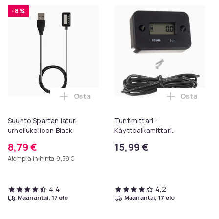
-8 %
Osta
Osta
Lisää Suunto Spartan laturi urheilukello
Lisää Tunt
Suunto Spartan laturi
Tuntimittari -
urheilukelloon Black
Käyttöaikamittari
automoottoreille
8,79 €
15,99 €
Aiempi alin hinta
9,59 €
4,4
4,2
maanantai, 17 elo
maanantai, 17 elo