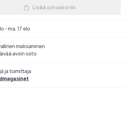
Lisää ostoskoriin
Lisää Kierroslukumittari / Tunninmit
elo - ma, 17 elo
vallinen maksaminen
äivää avoin osto
ä ja toimittaja
dmagasinet