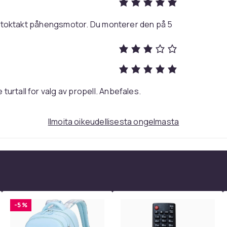
ammutettu
 hk toktakt påhengsmotor. Du monterer den på 5
töohje
urtall for valg av propell. Anbefales.
82
72efdacb-3f7a-48a7-9ac9-8401ce87daef
Ilmoita oikeudellisesta ongelmasta
-5 %