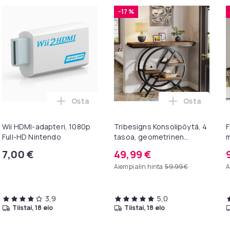
-17 %
Osta
Osta
on Black ostoskoriin
imittari - Käyttöaikamittari automoottoreille ostoskoriin
Lisää Wii HDMI-adapteri, 1080p Full-HD Ni
Lisää Tribes
Wii HDMI-adapteri, 1080p
Tribesigns Konsolipöytä, 4
F
Full-HD Nintendo
tasoa, geometrinen
m
metallirunko, 100 x 30 x 81
p
7,00 €
49,99 €
cm, eteispöytä, sivupöytä,
v
Aiempi alin hinta
59,99 €
A
sohvapöytä
3,9
5,0
tiistai, 18 elo
tiistai, 18 elo