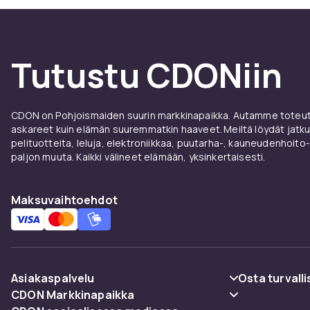
Tutustu CDONiin
CDON on Pohjoismaiden suurin markkinapaikka. Autamme toteutt
askareet kuin elämän suuremmatkin haaveet. Meiltä löydät jatku
pelituotteita, leluja, elektroniikkaa, puutarha-, kauneudenhoito-
paljon muuta. Kaikki välineet elämään, yksinkertaisesti.
Maksuvaihtoehdot
Asiakaspalvelu
Osta turvalli
CDON Markkinapaikka
Usein kysyttyä (UKK)
Maksuvaiht