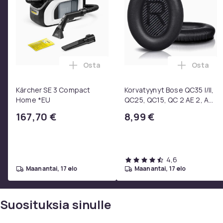
Osta
Osta
Lisää Kärcher SE 3 Compact Home *EU 
Lisää Ko
Kärcher SE 3 Compact
Korvatyynyt Bose QC35 I/II,
Home *EU
QC25, QC15, QC 2 AE 2, AE
2i, AE 2w, SoundTrue,
167,70 €
8,99 €
SoundLink Black
4,6
maanantai, 17 elo
maanantai, 17 elo
Suosituksia sinulle