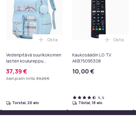
Osta
Osta
ostoskoriin
rvatyynyt Bose QC35 I/II, QC25, QC15, QC 2 AE 2, AE 2i, AE 2w,
Lisää Vedenpitävä suurikokoinen lasten 
Lisää Kau
Vedenpitävä suurikokoinen
Kaukosäädin LG TV
lasten koulureppu
AKB75095308
vetokahvalla ja
37,39 €
10,00 €
kannettavan tietokoneen
Aiempi alin hinta
39,29 €
osastolla, sininen
4,4
torstai, 20 elo
tiistai, 18 elo