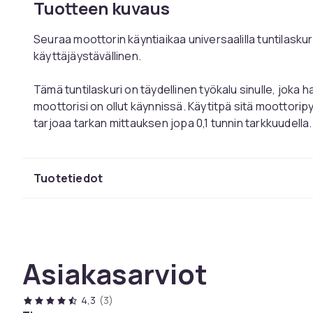
Tuotteen kuvaus
Seuraa moottorin käyntiaikaa universaalilla tuntilaskuri
käyttäjäystävällinen.
Tämä tuntilaskuri on täydellinen työkalu sinulle, joka ha
moottorisi on ollut käynnissä. Käytitpä sitä moottorip
tarjoaa tarkan mittauksen jopa 0,1 tunnin tarkkuudella
toimii lämpötiloissa jopa 85°C, mikä tekee siitä luote
ympäristöolosuhteissa.
Tuotetiedot
Se ei ole vain mittari, vaan myös älykäs avustaja, joka
kierrosluvuista ja moottorin käyntitunneista. Huoltotil
helposti aloittaa alusta, kun liität sen uuteen konees
käynnistyy automaattisesti, kun moottori käynnistyy, 
käyttäjäystävällisen.
Asiakasarviot
Sopii kaikille 2- ja 4-sylinterisille polttomoottoreille
4,3
(3)