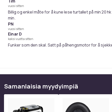
Näyttää moottorin käyntitunnit, kun moottori on s
Tim
Materiaali: Kovamuovi
vuosi sitten
Billig og enkel måte for å kune lese turtallet på min 20
Koko: 7,5 x 4,5 x 2 cm
min.
Kaapelin pituus: 185 cm
PN
Tarkkuus: 0,1 h
vuosi sitten
Max. käyttölämpötila: 85°C
Einar D
Mukana: Kierroslukumittari, englanninkielinen käyt
kaksi vuotta sitten
Funker som den skal. Satt på påhengsmotor for å sjekke t
Paino, gramma
Tuotenro
Tuoteturvallisuustiedot
Samanlaisia ​​myydyimpiä