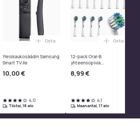
Osta
Osta
 SoundTrue, SoundLink Black ostoskoriin
koulureppu vetokahvalla ja kannettavan tietokoneen osastolla
kosäädin LG TV AKB75095308 ostoskoriin
Lisää Yleiskaukosäädin Samsung Smart TV:
Lisää 12-pa
Yleiskaukosäädin Samsung
12-pack Oral-B
Smart TV:lle
yhteensopivia
hammasharjanpäitä
10,00 €
8,99 €
4,0
4,1
tiistai, 18 elo
maanantai, 17 elo