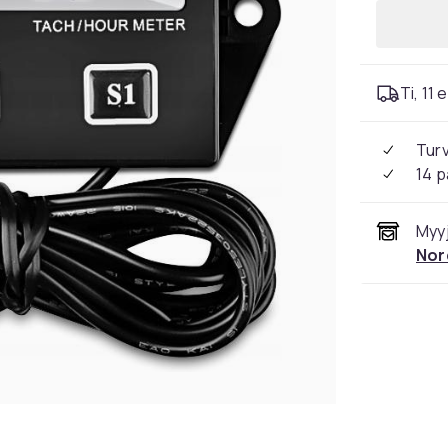
Ti, 11 
Tur
14 p
Myyj
Nor