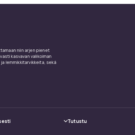
amaan niin arjen pienet
vasti kasvavan valikoiman
 ja lemmikkitarvikkeita, sekä
sesti
Tutustu
oehdot
Kategoriat