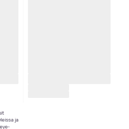
it
leissa ja
-eye-