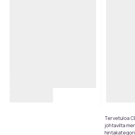
Tervetuloa CD
johtavilta me
hintakategorio