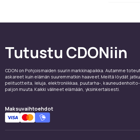
lahettaa ultra
muiden silmao
99-100 prosen
suojan silmill
haitallisempi 
Polarisoitunee
Tutustu CDONiin
vaan myos vah
ja asfaltilta. 
Suosit
CDON on Pohjoismaiden suurin markkinapaikka. Autamme toteutt
askareet kuin elämän suuremmatkin haaveet. Meiltä löydät jatku
pelituotteita, leluja, elektroniikkaa, puutarha-, kauneudenhoito-
CDONin valiko
paljon muuta. Kaikki välineet elämään, yksinkertaisesti.
optikkamarke
Wayfarer, ja 
Maksuvaihtoehdot
tunnetaan tekn
konstruktioill
kaikille.