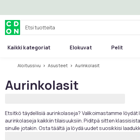
Ohita ja siirry pääsisältöön
Etsi tuotteita
Kaikki kategoriat
Elokuvat
Pelit
Aloitussivu
Asusteet
Aurinkolasit
Aurinkolasit
Etsitkö täydellisiä aurinkolaseja? Valikoimastamme löydät l
aurinkolaseja kaikkiin tilaisuuksiin. Piditpä sitten klassisis
sinulle jotakin. Osta täältä ja löydä uudet suosikkisi laa