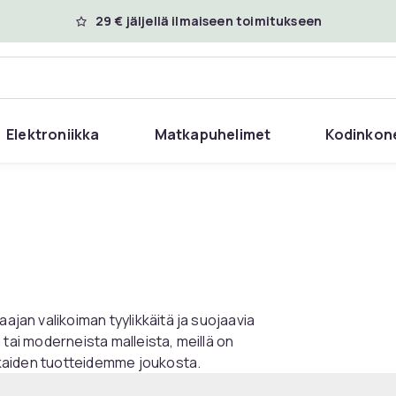
29 € jäljellä ilmaiseen toimitukseen
Elektroniikka
Matkapuhelimet
Kodinkon
aajan valikoiman tyylikkäitä ja suojaavia
ta tai moderneista malleista, meillä on
dukkaiden tuotteidemme joukosta.