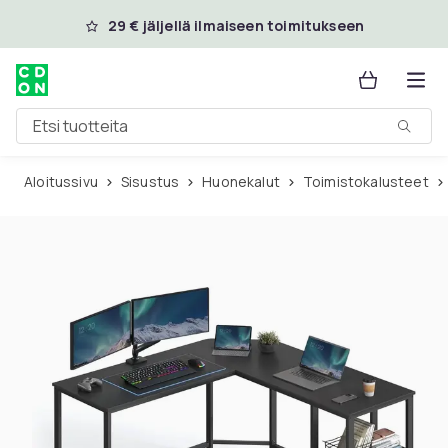
Ohita ja siirry pääsisältöön
29 € jäljellä ilmaiseen toimitukseen
Etsi tuotteita
Aloitussivu
Sisustus
Huonekalut
Toimistokalusteet