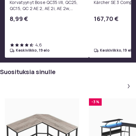
Korvatyynyt Bose QC35 I/II, QC25,
Kärcher SE 3 Compa
QC15, QC 2 AE 2, AE 2i, AE 2w,
SoundTrue, SoundLink Black
8,99 €
167,70 €
4,6
keskiviikko, 19 elo
keskiviikko, 19 elo
Suosituksia sinulle
-3 %