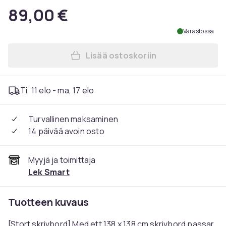
89,00 €
Varastossa
Lisää ostoskoriin
Lisää Tietokonepöytä, L-mu
Ti, 11 elo - ma, 17 elo
Turvallinen maksaminen
14 päivää avoin osto
Myyjä ja toimittaja
Lek Smart
Tuotteen kuvaus
[Stort skrivbord] Med ett 138 x 138 cm skrivbord passar