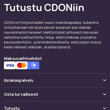
Tutustu CDONiin
CDON on Pohjoismaiden suurin markkinapaikka. Autamme
toteuttamaan niin arjen pienet askareet kuin elämän
suuremmatkin haaveet. Meiltä löydät jatkuvasti kasvavan
valikoiman pelituotteita, leluja, elektroniikkaa, puutarha-,
kauneudenhoito- ja lemmikkitarvikkeita, sekä paljon muuta.
Kaikki välineet elämään, yksinkertaisesti.
Maksuvaihtoehdot
Asiakaspalvelu
Usein kysyttyä (UKK)
Osta turvallisesti
Seuraa pakettia
Maksuvaihtoehdot
Tutustu