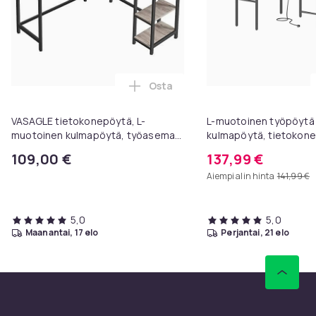
Osta
Lisää VASAGLE tietokonepöytä, L
VASAGLE tietokonepöytä, L-
L-muotoinen työpöytä p
muotoinen kulmapöytä, työasema
kulmapöytä, tietokon
hyllyillä, greige ja musta
näytön nostokorokkeel
109,00 €
137,99 €
pelipöytä, 2 laatikkoa,
Aiempi alin hinta
141,99 €
porttia, helppo koota,
puu musta
5,0
5,0
maanantai, 17 elo
perjantai, 21 elo