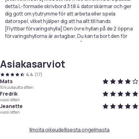
detta L-formade skrivbord 3 till 4 datorskärmar och ger
dig gott om ytutrymme för att arbeta eller spela
datorspel, vilket hjälper dig att ha allt till hands
[Flyttbar förvaringshylla] Den övre hyllan på de 2 öppna
förvaringshyllorna är avtagbar. Du kan ta bort den för
att passa din datortorn eller behålla den för att lagra
böcker, filer eller ofta använda föremål för enkel
åtkomst
Asiakasarviot
[Klippt hörn för att städa upp sladdar] Det bakre hörnet
på detta L-formade hörnskrivbord är avskuret så att
4,4
(17)
kablar kan gå igenom, vilket hjälper dig att hantera
Mats
10 kuukautta sitten
sladdar från elektronik för att hålla ditt skrivbord snyggt
Fredrik
och tilltalande
vuosi sitten
[Stabil och hållbar] En robust stålram, i kombination med
Jeanette
kvalitetsspånskivor, gör detta robusta och tåliga
vuosi sitten
datorbord som bär upp till 50 kg, vilket ger ditt arbete,
studier och rekreation varaktigt stöd
Ilmoita oikeudellisesta ongelmasta
[Praktiska justerbara fötter] De justerbara fötterna