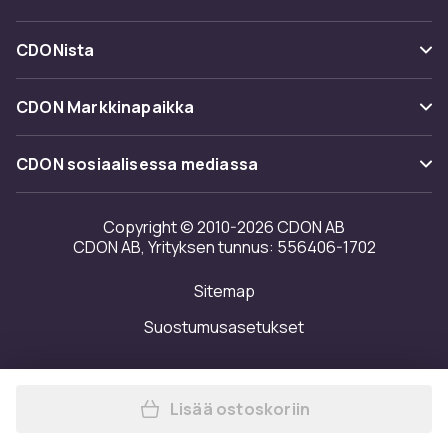
Peruuta & palauta tästä
Toimitus
Kategoriat
Ota yhteyttä
CDONista
Käyttöehdot
Tuotemerkit
Tietoa meistä
Takaisinvedot
CDON Markkinapaikka
Oppaat
Asiakasarvionnit
Merchant Help Center
CDON sosiaalisessa mediassa
Työskentele kanssamme
Investor relations
Copyright © 2010-2026 CDON AB
CDON AB, Yrityksen tunnus: 556406-1702
Saavutettavuusseloste
Sitemap
Avoimuusraportti
Suostumusasetukset
Lisää ostoskoriin
Lisää Tietokonepöytä, L-mu