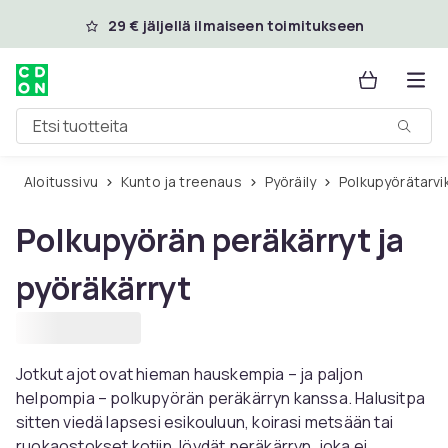
Ohita ja siirry pääsisältöön
29 € jäljellä ilmaiseen toimitukseen
Etsi tuotteita
Aloitussivu
Kunto ja treenaus
Pyöräily
Polkupyörätarv
Polkupyörän peräkärryt ja
pyöräkärryt
Jotkut ajot ovat hieman hauskempia – ja paljon
helpompia – polkupyörän peräkärryn kanssa. Halusitpa
sitten viedä lapsesi esikouluun, koirasi metsään tai
ruokaostokset kotiin, löydät peräkärryn, joka ei