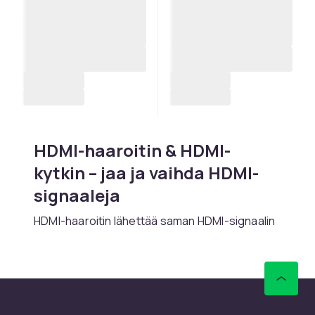
HDMI-haaroitin & HDMI-
kytkin – jaa ja vaihda HDMI-
signaaleja
HDMI-haaroitin lähettää saman HDMI-signaalin
2, 4 tai 8 lähtöön – täydellinen näyttämiseen
useilla televisioilla. HDMI-kytkin valitsee 3, 5 tai
8 tulolähteiden välillä. HDMI 2.0 ja 2.1 tukevat 4K
HDR:ää ja 120 Hz:ä.
Osta HDMI-haaroitin ja HDMI-kytkin verkosta