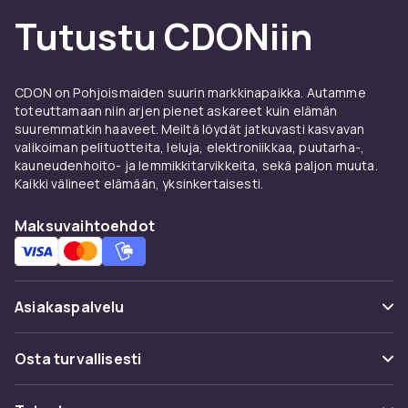
CDONilta.
Tutustu CDONiin
Edut ja käyttöohjeet HDMI
splitter & HDMI
CDON on Pohjoismaiden suurin markkinapaikka. Autamme
omkopplare:lle
toteuttamaan niin arjen pienet askareet kuin elämän
suuremmatkin haaveet. Meiltä löydät jatkuvasti kasvavan
CDONilta löydät HDMI splitter & HDMI
valikoiman pelituotteita, leluja, elektroniikkaa, puutarha-,
kauneudenhoito- ja lemmikkitarvikkeita, sekä paljon muuta.
omkopplare:ä johtavilta valmistajilta
Kaikki välineet elämään, yksinkertaisesti.
kilpailukykyiseen hintaan. Laaja valikoimamme
kattaa kaikki hintaluokat perustason malleista
Maksuvaihtoehdot
edistyneisiin ammatillisiin ratkaisuihin. Kaikki
tuotteet on sertifioitu ja täyttävät
eurooppalaiset laatu- ja turvallisuusstandardit.
Asiakaspalvelu
Kun ostat HDMI splitter & HDMI omkopplare:ä
CDONilta, saat käyttöoikeuden
Usein kysyttyä (UKK)
tuotekuvauksiin yksityiskohtaisilla
Osta turvallisesti
ominaisuuksilla, asiakasarvosteluihin ja mallien
Seuraa pakettia
helppoihin vertailuihin. Tarjoamme nopean
Maksuvaihtoehdot