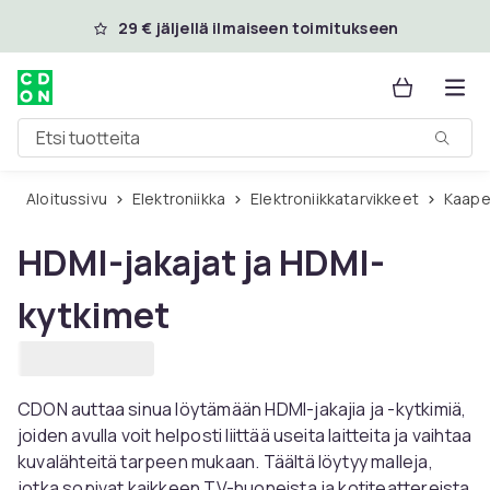
Ohita ja siirry pääsisältöön
29 € jäljellä ilmaiseen toimitukseen
Etsi tuotteita
Aloitussivu
Elektroniikka
Elektroniikkatarvikkeet
Kaape
HDMI-jakajat ja HDMI-
kytkimet
CDON auttaa sinua löytämään HDMI-jakajia ja -kytkimiä,
joiden avulla voit helposti liittää useita laitteita ja vaihtaa
kuvalähteitä tarpeen mukaan. Täältä löytyy malleja,
jotka sopivat kaikkeen TV-huoneista ja kotiteattereista