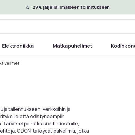
29 € jäljellä ilmaiseen toimitukseen
Elektroniikka
Matkapuhelimet
Kodinkon
palvelimet
suja tallennukseen, verkkoihin ja
yrityksille että edistyneempiin
n. Tarvitsetpa ratkaisua tiedostoille,
oehtoja. CDONilta löydät palvelimia, jotka