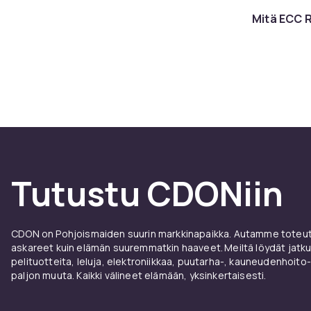
Mitä ECC 
Dell PowerEd
palvelinsarjo
jotka yhdist
Valits
Palvelimen val
budjetista. P
suuremmat org
laitteistoilla.
Tutustu CDONiin
CDONilta löy
tiedostopalve
CDON on Pohjoismaiden suurin markkinapaikka. Autamme toteutt
Redund
askareet kuin elämän suuremmatkin haaveet. Meiltä löydät jatku
pelituotteita, leluja, elektroniikkaa, puutarha-, kauneudenhoito-
paljon muuta. Kaikki välineet elämään, yksinkertaisesti.
Redundanssi j
ECC-muisti (E
kokoonpanot s