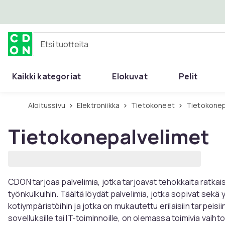
Ohita ja siirry pääsisältöön
Etsi tuotteita
Kaikki kategoriat
Elokuvat
Pelit
Aloitussivu
Elektroniikka
Tietokoneet
Tietokone
Tietokonepalvelimet
CDON tarjoaa palvelimia, jotka tarjoavat tehokkaita ratkai
työnkulkuihin. Täältä löydät palvelimia, jotka sopivat sekä 
kotiympäristöihin ja jotka on mukautettu erilaisiin tarpeisii
sovelluksille tai IT-toiminnoille, on olemassa toimivia vaiht