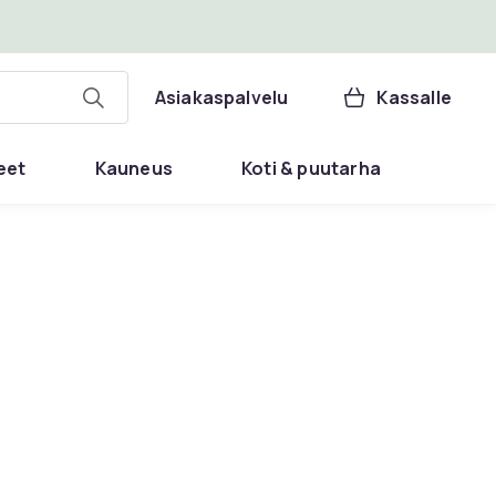
Asiakaspalvelu
Kassalle
eet
Kauneus
Koti & puutarha