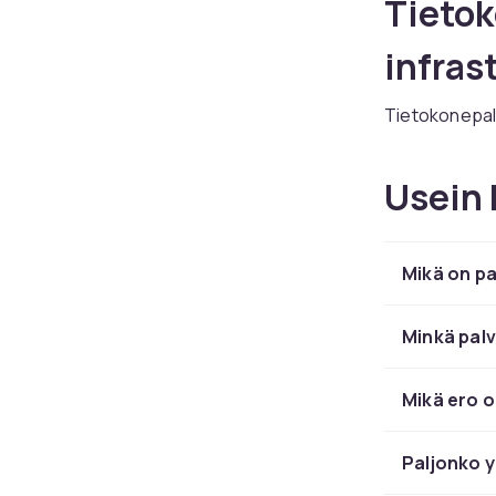
Tietok
infras
Tietokonepalv
dataa muille 
toiminnan ja 
Usein 
Palvelimia käy
jakavat tiedo
sovelluksia, 
Mikä on pa
tietokantapal
Palvel
Minkä palv
Tower-palveli
Mikä ero o
yrityksille. 
palvelinkaapp
Paljonko y
palvelimet ov
palvelintihey