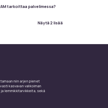
RAM tarkoittaa palvelimessa?
ge, HP ProLiant ja Lenovo ThinkSystem ovat markkinajohtavi
ja. Pienemmille yrityksille Synology ja QNAP tarjoavat NAS-pal
ävät helpon asennuksen tehokkaaseen tallennustoiminnallisu
Näytä 2 lisää
e oikea palvelin
inta riippuu organisaatiosi koosta, haluamistasi palveluista j
ieni tower-palvelin voi kattaa useimpien pk-yritysten tarpeet
anisaatiot hyötyvät rack-asennetuista ratkaisuista redund
dät
tietokonepalvelimia
kaikkiin tarpeisiin – yksinkertaisista
limista tehokkaisiin rack-palvelimiin ammattimaisiin ympärist
amaan niin arjen pienet
anssi ja vikasietoisuus
vasti kasvavan valikoiman
 ja lemmikkitarvikkeita, sekä
a vikasietoisuus ovat kriittisiä ominaisuuksia tuotantopalveli
rror-Correcting Code) korjaa muistivirheet automaattisesti
uojaavat dataa kovalevyvikojen varalta. Redundantit virtalä