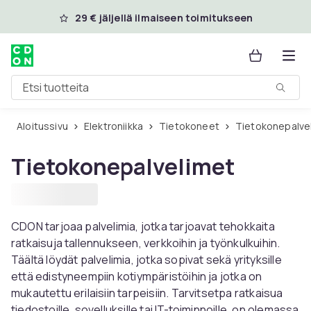
Ohita ja siirry pääsisältöön
29 € jäljellä ilmaiseen toimitukseen
Etsi tuotteita
Aloitussivu
Elektroniikka
Tietokoneet
Tietokonepalve
Tietokonepalvelimet
CDON tarjoaa palvelimia, jotka tarjoavat tehokkaita
ratkaisuja tallennukseen, verkkoihin ja työnkulkuihin.
Täältä löydät palvelimia, jotka sopivat sekä yrityksille
että edistyneempiin kotiympäristöihin ja jotka on
mukautettu erilaisiin tarpeisiin. Tarvitsetpa ratkaisua
tiedostoille, sovelluksille tai IT-toiminnoille, on olemassa