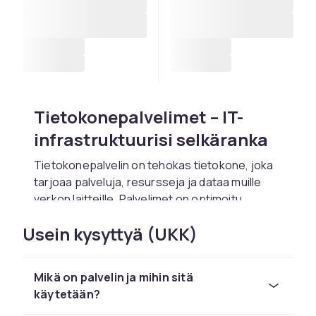
Tietokonepalvelimet – IT-
infrastruktuurisi selkäranka
Tietokonepalvelin on tehokas tietokone, joka
tarjoaa palveluja, resursseja ja dataa muille
verkon laitteille. Palvelimet on optimoitu
toimintavarmuuden, jatkuvan toiminnan ja
Usein kysyttyä (UKK)
monien samanaikaisten pyyntöjen käsittelyyn.
Palvelimia käytetään moniin eri tarkoituksiin:
tiedostopalvelimet tallentavat ja jakavat
Mikä on palvelin ja mihin sitä
tiedostoja verkossa, web-palvelimet
käytetään?
toimittavat verkkosivustoja ja sovelluksia,