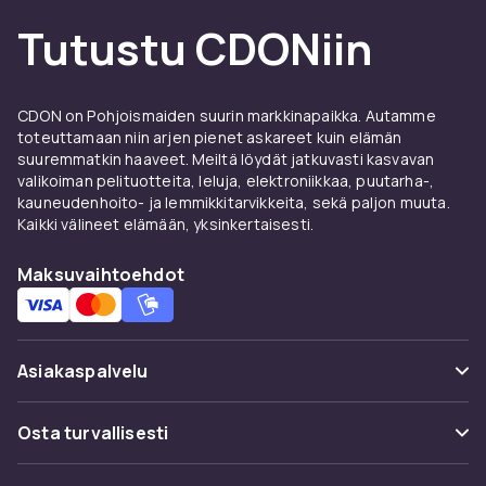
ja QNAP tarjoavat NAS-palvelimia, jotka
Tutustu CDONiin
yhdistävät helpon asennuksen tehokkaaseen
tallennustoiminnallisuuteen.
Valitse oikea palvelin
CDON on Pohjoismaiden suurin markkinapaikka. Autamme
toteuttamaan niin arjen pienet askareet kuin elämän
Palvelimen valinta riippuu organisaatiosi
suuremmatkin haaveet. Meiltä löydät jatkuvasti kasvavan
valikoiman pelituotteita, leluja, elektroniikkaa, puutarha-,
koosta, haluamistasi palveluista ja budjetista.
kauneudenhoito- ja lemmikkitarvikkeita, sekä paljon muuta.
Pieni tower-palvelin voi kattaa useimpien pk-
Kaikki välineet elämään, yksinkertaisesti.
yritysten tarpeet, kun taas suuremmat
organisaatiot hyötyvät rack-asennetuista
Maksuvaihtoehdot
ratkaisuista redundanteilla laitteistoilla.
CDONilta löydät
tietokonepalvelimia
kaikkiin
tarpeisiin – yksinkertaisista
Asiakaspalvelu
tiedostopalvelimista tehokkaisiin rack-
palvelimiin ammattimaisiin ympäristöihin.
Usein kysyttyä (UKK)
Osta turvallisesti
Redundanssi ja
Seuraa pakettia
vikasietoisuus