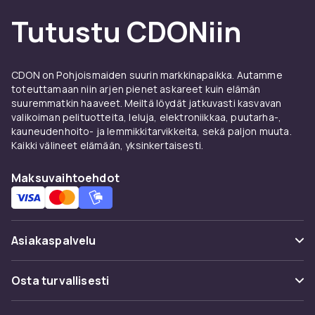
ja QNAP tarjoavat NAS-palvelimia, jotka
Tutustu CDONiin
yhdistävät helpon asennuksen tehokkaaseen
tallennustoiminnallisuuteen.
Valitse oikea palvelin
CDON on Pohjoismaiden suurin markkinapaikka. Autamme
toteuttamaan niin arjen pienet askareet kuin elämän
Palvelimen valinta riippuu organisaatiosi
suuremmatkin haaveet. Meiltä löydät jatkuvasti kasvavan
valikoiman pelituotteita, leluja, elektroniikkaa, puutarha-,
koosta, haluamistasi palveluista ja budjetista.
kauneudenhoito- ja lemmikkitarvikkeita, sekä paljon muuta.
Pieni tower-palvelin voi kattaa useimpien pk-
Kaikki välineet elämään, yksinkertaisesti.
yritysten tarpeet, kun taas suuremmat
organisaatiot hyötyvät rack-asennetuista
Maksuvaihtoehdot
ratkaisuista redundanteilla laitteistoilla.
CDONilta löydät
tietokonepalvelimia
kaikkiin
tarpeisiin – yksinkertaisista
Asiakaspalvelu
tiedostopalvelimista tehokkaisiin rack-
palvelimiin ammattimaisiin ympäristöihin.
Usein kysyttyä (UKK)
Osta turvallisesti
Redundanssi ja
Seuraa pakettia
vikasietoisuus