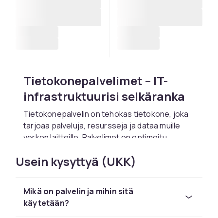
Tietokonepalvelimet – IT-
infrastruktuurisi selkäranka
Tietokonepalvelin on tehokas tietokone, joka
tarjoaa palveluja, resursseja ja dataa muille
verkon laitteille. Palvelimet on optimoitu
toimintavarmuuden, jatkuvan toiminnan ja
Usein kysyttyä (UKK)
monien samanaikaisten pyyntöjen käsittelyyn.
Palvelimia käytetään moniin eri tarkoituksiin:
tiedostopalvelimet tallentavat ja jakavat
Mikä on palvelin ja mihin sitä
tiedostoja verkossa, web-palvelimet
käytetään?
toimittavat verkkosivustoja ja sovelluksia,