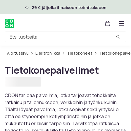
Ohita ja siirry pääsisältöön
29 € jäljellä ilmaiseen toimitukseen
Etsi tuotteita
Aloitussivu
Elektroniikka
Tietokoneet
Tietokonepalve
Tietokonepalvelimet
CDON tarjoaa palvelimia, jotka tarjoavat tehokkaita
ratkaisuja tallennukseen, verkkoihin ja työnkulkuihin.
Täältä löydät palvelimia, jotka sopivat sekä yrityksille
että edistyneempiin kotiympäristöihin ja jotka on
mukautettu erilaisiin tarpeisiin. Tarvitsetpa ratkaisua
tiedostoille, sovelluksille tai IT-toiminnoille, on olemassa