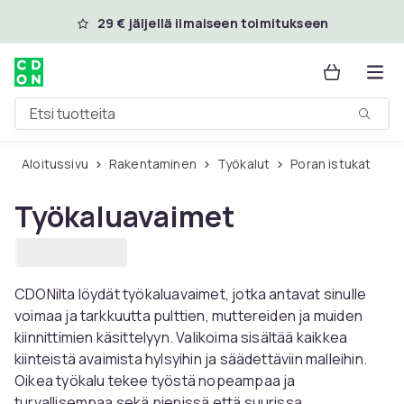
Ohita ja siirry pääsisältöön
29 € jäljellä ilmaiseen toimitukseen
Etsi tuotteita
Aloitussivu
Rakentaminen
Työkalut
Poran istukat
Työkaluavaimet
CDONilta löydät työkaluavaimet, jotka antavat sinulle
voimaa ja tarkkuutta pulttien, muttereiden ja muiden
kiinnittimien käsittelyyn. Valikoima sisältää kaikkea
kiinteistä avaimista hylsyihin ja säädettäviin malleihin.
Oikea työkalu tekee työstä nopeampaa ja
turvallisempaa sekä pienissä että suurissa