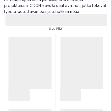
projekteissa. CDONin avulla saat avaimet, jotka tekevät
työstä luotettavampaa ja tehokkaampaa.
Sivu 1/112