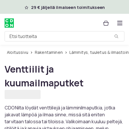
Ohita ja siirry pääsisältöön
29 € jäljellä ilmaiseen toimitukseen
Etsi tuotteita
Aloitussivu
Rakentaminen
Lämmitys, tuuletus & ilmastoin
Venttiilit ja
kuumailmaputket
CDONilta löydät venttiilejä ja lämminilmaputkia, jotka
jakavat lämpöä ja ilmaa sinne, missä sitä eniten
tarvitaan talossa tai tiloissa. Valikoimaan kuuluu peltejä,
ritilöitä ja kanavia virtauksen ohjaamiseen, melun