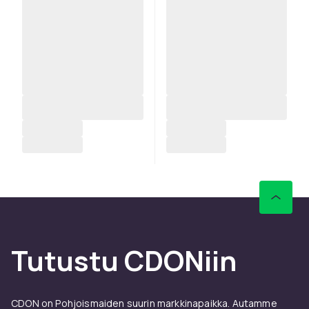
Tutustu CDONiin
CDON on Pohjoismaiden suurin markkinapaikka. Autamme