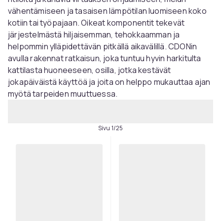
vähentämiseen ja tasaisen lämpötilan luomiseen koko
kotiin tai työpajaan. Oikeat komponentit tekevät
järjestelmästä hiljaisemman, tehokkaamman ja
helpommin ylläpidettävän pitkällä aikavälillä. CDONin
avulla rakennat ratkaisun, joka tuntuu hyvin harkitulta
kattilasta huoneeseen, osilla, jotka kestävät
jokapäiväistä käyttöä ja joita on helppo mukauttaa ajan
myötä tarpeiden muuttuessa.
Sivu 1/25