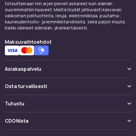
toteuttamaan niin arjen pienet askareet kuin elämän
suuremmatkin haaveet. Meiltä löydät jatkuvasti kasvavan
valikoiman pelituotteita, leluja, elektroniikkaa, puutarha-,
kauneudenhoito- ja lemmikkitarvikkeita, sekä paljon muuta.
Kaikki välineet elämään, yksinkertaisesti.
Maksuvaihtoehdot
Asiakaspalvelu
Usein kysyttyä (UKK)
Osta turvallisesti
Seuraa pakettia
Maksuvaihtoehdot
Tutustu
Peruuta & palauta tästä
Toimitus
Kategoriat
Ota yhteyttä
CDONista
Käyttöehdot
Tuotemerkit
Tietoa meistä