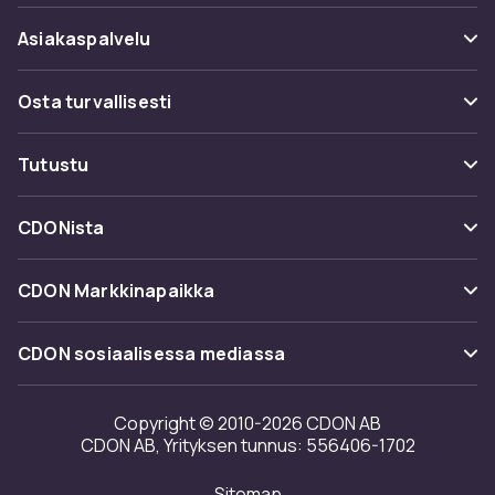
Asiakaspalvelu
Usein kysyttyä (UKK)
Osta turvallisesti
Seuraa pakettia
Maksuvaihtoehdot
Tutustu
Peruuta & palauta tästä
Toimitus
Kategoriat
Ota yhteyttä
CDONista
Käyttöehdot
Tuotemerkit
Tietoa meistä
Takaisinvedot
CDON Markkinapaikka
Oppaat
Asiakasarvionnit
Merchant Help Center
CDON sosiaalisessa mediassa
Työskentele kanssamme
Investor relations
Copyright © 2010-2026 CDON AB
CDON AB, Yrityksen tunnus: 556406-1702
Saavutettavuusseloste
Sitemap