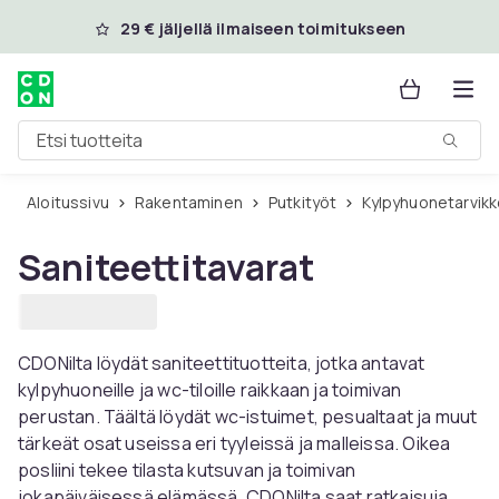
Ohita ja siirry pääsisältöön
29 € jäljellä ilmaiseen toimitukseen
Etsi tuotteita
Aloitussivu
Rakentaminen
Putkityöt
Kylpyhuonetarvik
Saniteettitavarat
CDONilta löydät saniteettituotteita, jotka antavat
kylpyhuoneille ja wc-tiloille raikkaan ja toimivan
perustan. Täältä löydät wc-istuimet, pesualtaat ja muut
tärkeät osat useissa eri tyyleissä ja malleissa. Oikea
posliini tekee tilasta kutsuvan ja toimivan
jokapäiväisessä elämässä. CDONilta saat ratkaisuja,