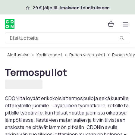
Ohita ja siirry pääsisältöön
29 € jäljellä ilmaiseen toimitukseen
Etsi tuotteita
Aloitussivu
Kodinkoneet
Ruoan varastointi
Ruoan säil
Termospullot
CDONilta löydät erikokoisia termospulloja sekä kuumille
että kylmille juomille. Täydellinen työmatkoille, retkille tai
pitkille työpäiville, kun haluat nauttia juomista oikeassa
lämpötilassa. Kestävien materiaalien ja tiiviin tiivisteen
ansiosta ne pitävät lämmön pitkään. CDONin avulla
arkipäivän suosikkiesi ottaminen mukaan on helppoa –