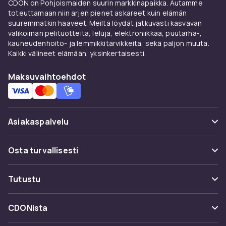
CDON on Pohjoismaiden suurin markkinapaikka. Autamme
Katso myös CDONilta
toteuttamaan niin arjen pienet askareet kuin elämän
suuremmatkin haaveet. Meiltä löydät jatkuvasti kasvavan
Katso
induktiokeittotasot
,
keraamikeittotasot
,
valikoiman pelituotteita, leluja, elektroniikkaa, puutarha-,
kauneudenhoito- ja lemmikkitarvikkeita, sekä paljon muuta.
keittotasot
CDONilta kilpailukykyiseen hintaan
Kaikki välineet elämään, yksinkertaisesti.
turvallisella ostamisella.
CDONilta löydät täydellisen valikoiman
Maksuvaihtoehdot
kodinkojeita
Samsung
ilta,
LG
:ltä,
Bosch
ilta,
Siemens
ilta,
AEG
:ltä ja
Electrolux
ilta
kilpailukykyiseen hintaan turvallisella
Asiakaspalvelu
ostamisella ja nopealla toimituksella.
Modernit kodinkoneet on suunniteltu pitkälle
Usein kysyttyä (UKK)
Osta turvallisesti
käyttöiälle, korkealle energiatehokkuudelle ja
maksimaalisen käyttäjäystävällisyydelle. Osta
Seuraa pakettia
tunnettujen merkkien kodinkojeita parhaan
Maksuvaihtoehdot
Tutustu
Peruuta & palauta tästä
laadun varmistamiseksi. Energiatehokkuus on
Toimitus
keskeinen kriteeri - energialuokan A laitteet
Kategoriat
Ota yhteyttä
CDONista
säästävät huomattavasti sähköä.
Käyttöehdot
Tuotemerkit