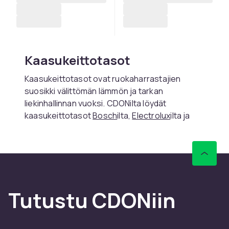
Kaasukeittotasot
Kaasukeittotasot ovat ruokaharrastajien
suosikki välittömän lämmön ja tarkan
liekinhallinnan vuoksi. CDONilta löydät
kaasukeittotasot
Bosch
ilta,
Electrolux
ilta ja
Smeg
ilta.
Kaasupolttimen intensiteetti säätyy
välittömästi. Liekki on näkyvä, mikä antaa
intuitiivisen lämpötilansäädön.
Valinta ja huolto
Tutustu CDONiin
Kaasukeittotasot vaativat kaasuputkiston ja
valtuutetun asentajan asennuksen.