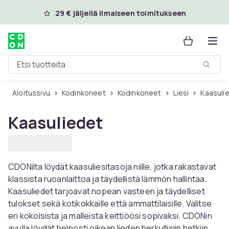
Ohita ja siirry pääsisältöön
29 € jäljellä ilmaiseen toimitukseen
Etsi tuotteita
Aloitussivu
Kodinkoneet
Kodinkoneet
Liesi
Kaasuli
Kaasuliedet
CDONilta löydät kaasuliesitasoja niille, jotka rakastavat
klassista ruoanlaittoa ja täydellistä lämmön hallintaa.
Kaasuliedet tarjoavat nopean vasteen ja täydelliset
tulokset sekä kotikokkaille että ammattilaisille. Valitse
eri kokoisista ja malleista keittiöösi sopivaksi. CDONin
avulla löydät helposti oikean lieden herkullisiin hetkiin