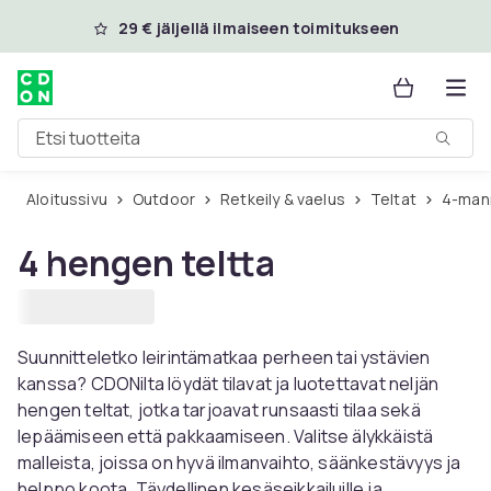
Ohita ja siirry pääsisältöön
29 € jäljellä ilmaiseen toimitukseen
Etsi tuotteita
Aloitussivu
Outdoor
Retkeily & vaelus
Teltat
4-man
4 hengen teltta
Suunnitteletko leirintämatkaa perheen tai ystävien
kanssa? CDONilta löydät tilavat ja luotettavat neljän
hengen teltat, jotka tarjoavat runsaasti tilaa sekä
lepäämiseen että pakkaamiseen. Valitse älykkäistä
malleista, joissa on hyvä ilmanvaihto, säänkestävyys ja
helppo koota. Täydellinen kesäseikkailuille ja