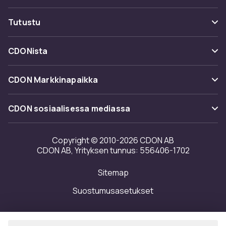
Seuraa pakettia
Maksuvaihtoehdot
Tutustu
Peruuta & palauta tästä
Toimitus
Kategoriat
Ota yhteyttä
CDONista
Käyttöehdot
Tuotemerkit
Tietoa meistä
Takaisinvedot
CDON Markkinapaikka
Oppaat
Asiakasarvionnit
Merchant Help Center
CDON sosiaalisessa mediassa
Työskentele kanssamme
Investor relations
Copyright © 2010-2026 CDON AB
CDON AB, Yrityksen tunnus: 556406-1702
Saavutettavuusseloste
Sitemap
Avoimuusraportti
Suostumusasetukset