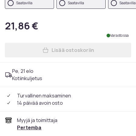
Saatavilla
Saatavilla
Saatavilla
21,86 €
Varastossa
Lisää ostoskoriin
Lisää Beechfield Aikuisten 
Pe, 21 elo
Kotiinkuljetus
Turvallinen maksaminen
14 päivää avoin osto
Myyjä ja toimittaja
Pertemba