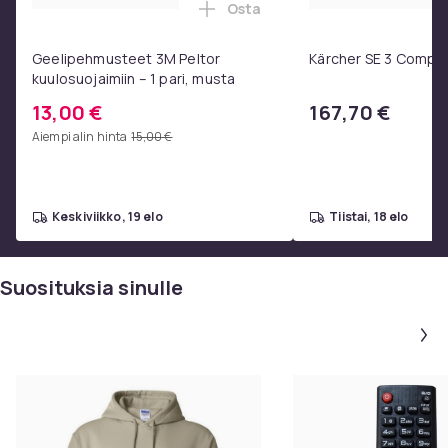
Osta
Lisää Geelipehmusteet 3M Pelto
Geelipehmusteet 3M Peltor
Kärcher SE 3 Compa
kuulosuojaimiin – 1 pari, musta
13,00 €
167,70 €
Aiempi alin hinta
15,00 €
keskiviikko, 19 elo
tiistai, 18 elo
Suosituksia sinulle