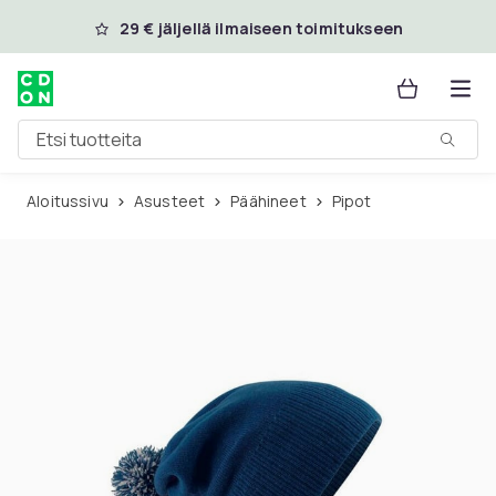
Ohita ja siirry pääsisältöön
29 € jäljellä ilmaiseen toimitukseen
Etsi tuotteita
Aloitussivu
Asusteet
Päähineet
Pipot