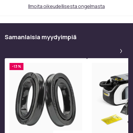
Ilmoita oikeudellisesta ongelmasta
Samanlaisia ​​myydyimpiä
Pa
-13 %