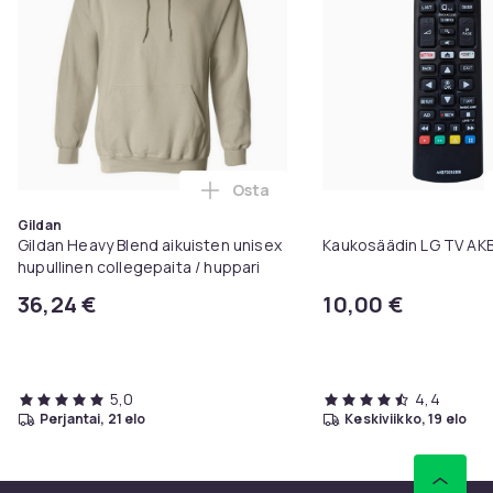
Osta
Lisää Gildan Heavy Blend aikuist
Gildan
Gildan Heavy Blend aikuisten unisex
Kaukosäädin LG TV A
hupullinen collegepaita / huppari
36,24 €
10,00 €
5,0
4,4
perjantai, 21 elo
keskiviikko, 19 elo