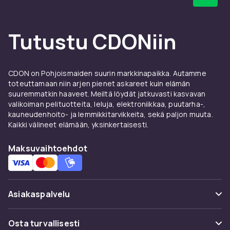
Tutustu CDONiin
CDON on Pohjoismaiden suurin markkinapaikka. Autamme
toteuttamaan niin arjen pienet askareet kuin elämän
suuremmatkin haaveet. Meiltä löydät jatkuvasti kasvavan
valikoiman pelituotteita, leluja, elektroniikkaa, puutarha-,
kauneudenhoito- ja lemmikkitarvikkeita, sekä paljon muuta.
Kaikki välineet elämään, yksinkertaisesti.
Maksuvaihtoehdot
Asiakaspalvelu
Usein kysyttyä (UKK)
Osta turvallisesti