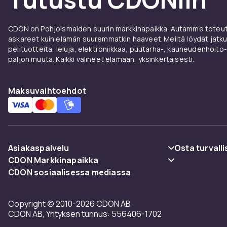
CDON on Pohjoismaiden suurin markkinapaikka. Autamme toteutt
askareet kuin elämän suuremmatkin haaveet. Meiltä löydät jatku
pelituotteita, leluja, elektroniikkaa, puutarha-, kauneudenhoito-
paljon muuta. Kaikki välineet elämään, yksinkertaisesti.
Maksuvaihtoehdot
Asiakaspalvelu
Osta turvalli
CDON Markkinapaikka
Usein kysyttyä (UKK)
Maksuvaiht
CDON sosiaalisessa mediassa
Merchant Help Center
Seuraa pakettia
Toimitus
Copyright © 2010-2026 CDON AB
Peruuta & palauta tästä
Käyttöehdot
CDON AB, Yrityksen tunnus: 556406-1702
Ota yhteyttä
Takaisinved