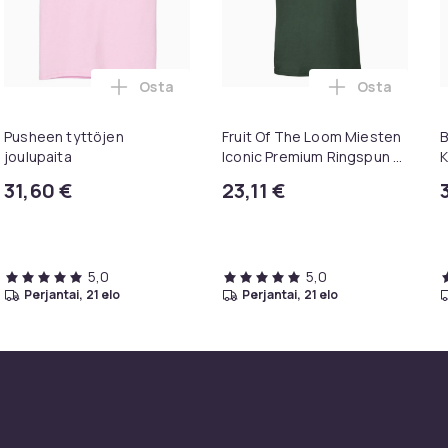
Osta
Osta
BRC0984501 -televisioille ostoskoriin
an Heavy Blend aikuisten unisex hupullinen collegepaita / hupp
Lisää Pusheen tyttöjen joulupaita ostosko
Lisää Fruit 
Pusheen tyttöjen
Fruit Of The Loom Miesten
B
joulupaita
Iconic Premium Ringspun -
K
puuvillainen T-paita
31,60 €
23,11 €
5,0
5,0
perjantai, 21 elo
perjantai, 21 elo