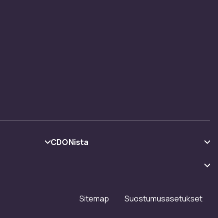
CDONista
Tietoa meistä
Asiakasarvionnit
Työskentele kanssamme
Sitemap
Suostumusasetukset
Investor relations