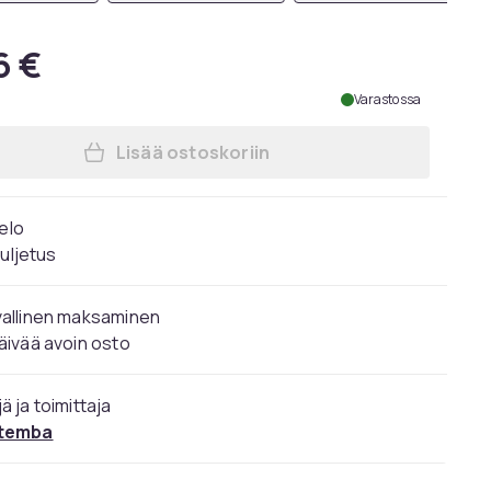
6 €
Varastossa
Lisää ostoskoriin
Lisää Beechfield Aikuisten Unisex 
 elo
kuljetus
vallinen maksaminen
äivää avoin osto
ä ja toimittaja
temba