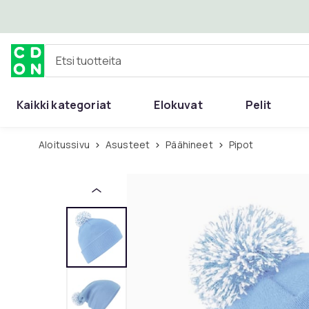
Ohita ja siirry pääsisältöön
Etsi tuotteita
Kaikki kategoriat
Elokuvat
Pelit
Aloitussivu
Asusteet
Päähineet
Pipot