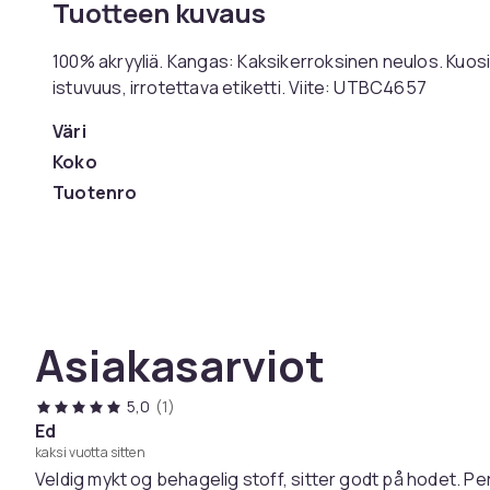
Tuotteen kuvaus
100% akryyliä. Kangas: Kaksikerroksinen neulos. Kuosi:
istuvuus, irrotettava etiketti. Viite: UTBC4657
Väri
Koko
Tuotenro
Tuoteturvallisuustiedot
Asiakasarviot
5,0
(1)
Ed
kaksi vuotta sitten
Veldig mykt og behagelig stoff, sitter godt på hodet. Pe