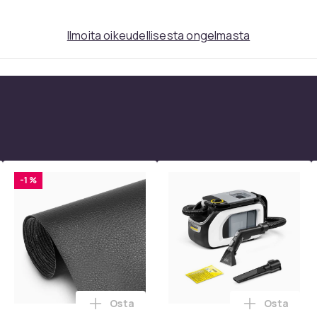
Ilmoita oikeudellisesta ongelmasta
-1 %
Osta
Osta
 1080P Universal Musta ostoskoriin
kpl pyöriviä grillikoreja - Paras grillikori ikinä, pyöreä ruostu
Lisää Itseliimautuva korjauspaikka synt
Lisää Kär