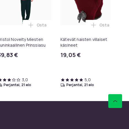
Osta
Osta
ari ostoskoriin
riin
Of The Loom Miesten Iconic Premium Ringspun -puuvillainen T-
Lisää Bristol Novelty Miesten Kuninkaallinen
Lisää Kätevät 
ristol Novelty Miesten
Kätevät naisten villaiset
Sl
uninkaallinen Prinssiasu
käsineet
Ku
Av
39,83 €
19,05 €
41
3,0
5,0
perjantai, 21 elo
perjantai, 21 elo