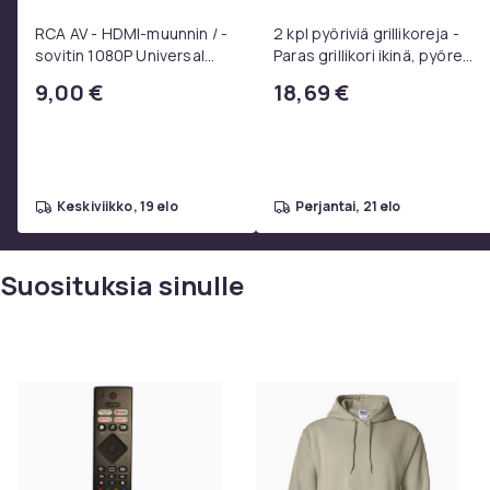
RCA AV - HDMI-muunnin / -
2 kpl pyöriviä grillikoreja -
sovitin 1080P Universal
Paras grillikori ikinä, pyöreä
Musta
ruostumattomasta
9,00 €
18,69 €
teräksestä valmistettu
grilliverkko
keskiviikko, 19 elo
perjantai, 21 elo
Suosituksia sinulle