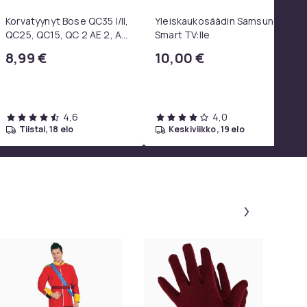
Korvatyynyt Bose QC35 I/II,
Yleiskaukosäädin Samsung
QC25, QC15, QC 2 AE 2, AE
Smart TV:lle
2i, AE 2w, SoundTrue,
8,99 €
10,00 €
SoundLink Black
4,6
4,0
tiistai, 18 elo
keskiviikko, 19 elo
Paneeli 1 