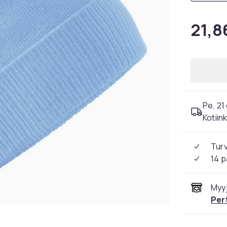
21,8
Pe, 21
Kotiin
Tur
14 p
Myyj
Per