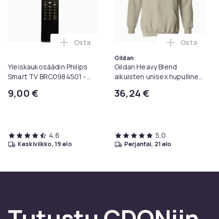
Osta
Osta
Lisää Yleiskaukosäädin Philips Smart TV 
Lisää Gild
Gildan
Yleiskaukosäädin Philips
Gildan Heavy Blend
Smart TV BRC0984501 -
aikuisten unisex hupullinen
televisioille
collegepaita / huppari
9,00 €
36,24 €
4,6
5,0
keskiviikko, 19 elo
perjantai, 21 elo
Tutustu CDONiin