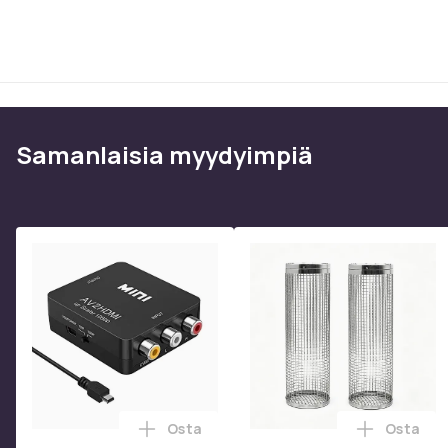
Samanlaisia ​​myydyimpiä
Osta
Osta
Lisää RCA AV - HDMI-muunnin / -sovitin
Lisää 2 