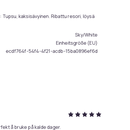
 Tupsu, kaksisävyinen. Ribattu resori, löysä
Sky/White
Einheitsgröße (EU)
ecdf764f-54f4-4f21-acdb-15ba0896ef6d
rfekt å bruke på kalde dager.