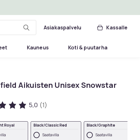
Asiakaspalvelu
Kassalle
eet
Kauneus
Koti & puutarha
field Aikuisten Unisex Snowstar
5,0
(1)
ht Royal
Black/Classic Red
Black/Graphite
illa
Saatavilla
Saatavilla