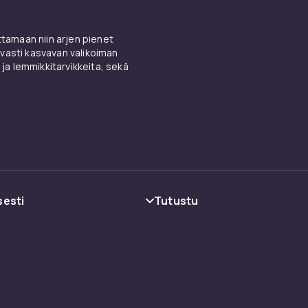
amaan niin arjen pienet
vasti kasvavan valikoiman
 ja lemmikkitarvikkeita, sekä
sesti
Tutustu
oehdot
Kategoriat
Tuotemerkit
Oppaat
ot