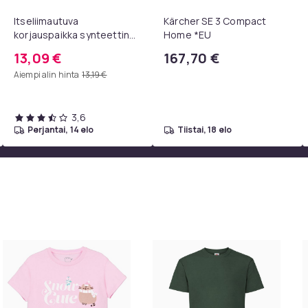
Itseliimautuva
Kärcher SE 3 Compact
korjauspaikka synteettinen
Home *EU
nahka 50x138 cm Black
13,09 €
167,70 €
Aiempi alin hinta
13,19 €
3,6
perjantai, 14 elo
tiistai, 18 elo