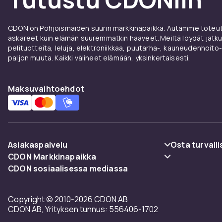
CDON on Pohjoismaiden suurin markkinapaikka. Autamme toteutt
askareet kuin elämän suuremmatkin haaveet. Meiltä löydät jatku
pelituotteita, leluja, elektroniikkaa, puutarha-, kauneudenhoito-
paljon muuta. Kaikki välineet elämään, yksinkertaisesti.
Maksuvaihtoehdot
Asiakaspalvelu
Osta turvalli
CDON Markkinapaikka
Usein kysyttyä (UKK)
Maksuvaiht
CDON sosiaalisessa mediassa
Merchant Help Center
Seuraa pakettia
Toimitus
Copyright © 2010-2026 CDON AB
Peruuta & palauta tästä
Käyttöehdot
CDON AB, Yrityksen tunnus: 556406-1702
Ota yhteyttä
Takaisinved