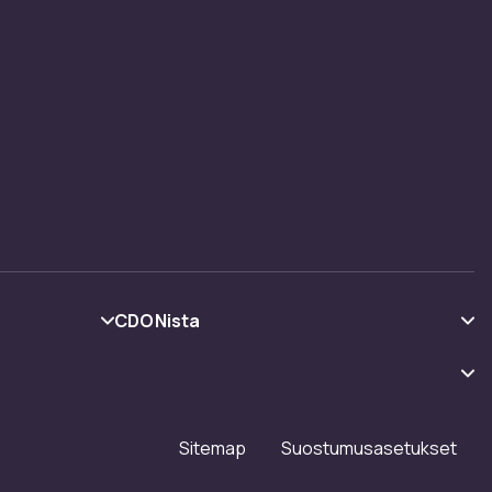
CDONista
Tietoa meistä
Asiakasarvionnit
Työskentele kanssamme
Sitemap
Suostumusasetukset
Investor relations