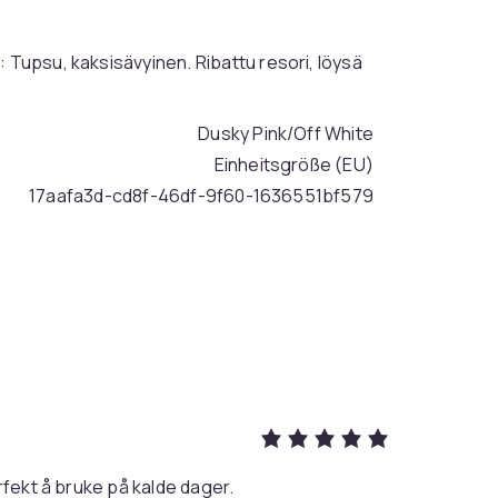
 Tupsu, kaksisävyinen. Ribattu resori, löysä
Dusky Pink/Off White
Einheitsgröße (EU)
17aafa3d-cd8f-46df-9f60-1636551bf579
rfekt å bruke på kalde dager.