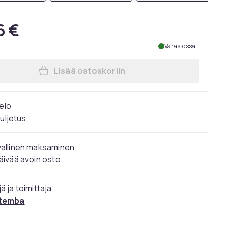
6 €
Varastossa
Lisää ostoskoriin
Lisää Beechfield Aikuisten Unisex 
 elo
kuljetus
vallinen maksaminen
äivää avoin osto
ä ja toimittaja
temba