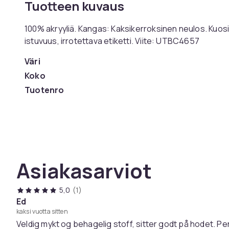
Tuotteen kuvaus
100% akryyliä. Kangas: Kaksikerroksinen neulos. Kuosi:
istuvuus, irrotettava etiketti. Viite: UTBC4657
Väri
Koko
Tuotenro
Tuoteturvallisuustiedot
Asiakasarviot
5,0
(1)
Ed
kaksi vuotta sitten
Veldig mykt og behagelig stoff, sitter godt på hodet. Pe