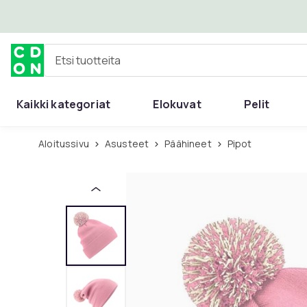
Ohita ja siirry pääsisältöön
Etsi tuotteita
Kaikki kategoriat
Elokuvat
Pelit
Aloitussivu
Asusteet
Päähineet
Pipot