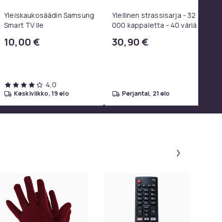
Yleiskaukosäädin Samsung
Ylellinen strassisarja - 32
Smart TV:lle
000 kappaletta - 40 väriä -
Strassit laatikossa - DIY-
10,00 €
30,90 €
strassit - koko 3mm - Liima
pinseteillä - liimattavat
strassit -
4,0
keskiviikko, 19 elo
perjantai, 21 elo
Paneeli 1 