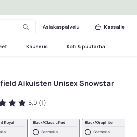
Asiakaspalvelu
Kassalle
eet
Kauneus
Koti & puutarha
field Aikuisten Unisex Snowstar
5,0
(1)
ht Royal
Black/Classic Red
Black/Graphite
illa
Saatavilla
Saatavilla