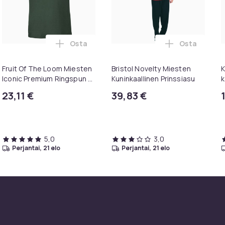
Osta
Osta
x hupullinen collegepaita / huppari ostoskoriin
een tyttöjen joulupaita ostoskoriin
Lisää Fruit Of The Loom Miesten Iconic Pr
Lisää Bristo
Fruit Of The Loom Miesten
Bristol Novelty Miesten
K
Iconic Premium Ringspun -
Kuninkaallinen Prinssiasu
k
puuvillainen T-paita
23,11 €
39,83 €
5,0
3,0
perjantai, 21 elo
perjantai, 21 elo