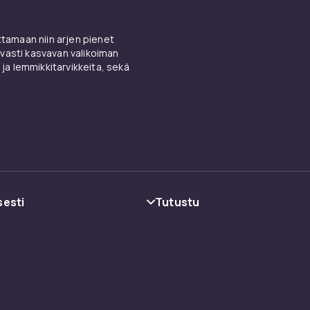
amaan niin arjen pienet
vasti kasvavan valikoiman
 ja lemmikkitarvikkeita, sekä
sesti
Tutustu
oehdot
Kategoriat
Tuotemerkit
Oppaat
ot