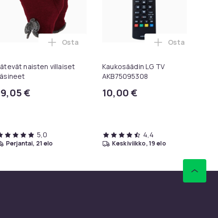
Osta
Osta
emium Ringspun -puuvillainen T-paita ostoskoriin
l Novelty Miesten Kuninkaallinen Prinssiasu ostoskoriin
Lisää Kätevät naisten villaiset käsineet ost
Lisää Kaukosä
ätevät naisten villaiset
Kaukosäädin LG TV
Sl
äsineet
AKB75095308
Ku
Av
19,05 €
10,00 €
41
5,0
4,4
perjantai, 21 elo
keskiviikko, 19 elo