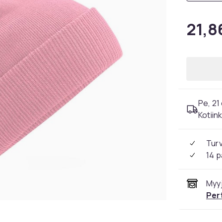
21,8
Pe, 21
Kotiin
Tur
14 p
Myyj
Per