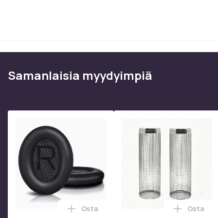
Samanlaisia ​​myydyimpiä
Osta
Osta
Lisää Korvatyynyt Bose QC35 I/II, QC25
Lisää 2 