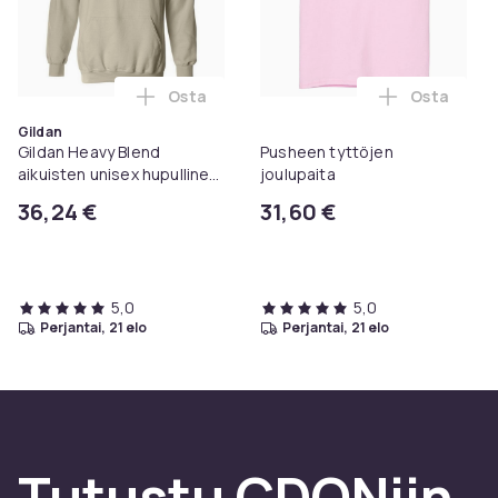
Osta
Osta
Lisää Gildan Heavy Blend aikuisten unise
Lisää Push
Gildan
Gildan Heavy Blend
Pusheen tyttöjen
aikuisten unisex hupullinen
joulupaita
collegepaita / huppari
36,24 €
31,60 €
5,0
5,0
perjantai, 21 elo
perjantai, 21 elo
Tutustu CDONiin