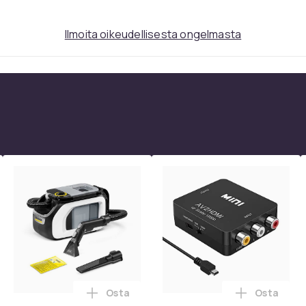
Ilmoita oikeudellisesta ongelmasta
Osta
Osta
, QC15, QC 2 AE 2, AE 2i, AE 2w, SoundTrue, SoundLink Black ost
kpl pyöriviä grillikoreja - Paras grillikori ikinä, pyöreä ruostu
Lisää Kärcher SE 3 Compact Home *EU os
Lisää RCA 