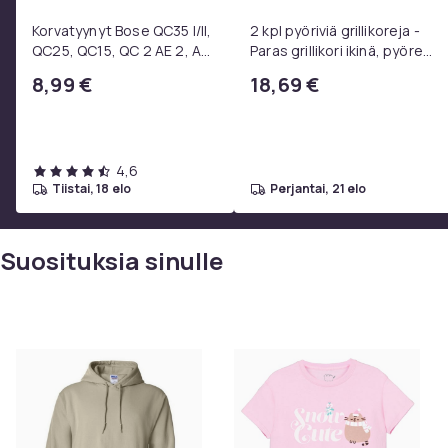
Korvatyynyt Bose QC35 I/II,
2 kpl pyöriviä grillikoreja -
QC25, QC15, QC 2 AE 2, AE
Paras grillikori ikinä, pyöreä
2i, AE 2w, SoundTrue,
ruostumattomasta
8,99 €
18,69 €
SoundLink Black
teräksestä valmistettu
grilliverkko
4,6
tiistai, 18 elo
perjantai, 21 elo
Suosituksia sinulle