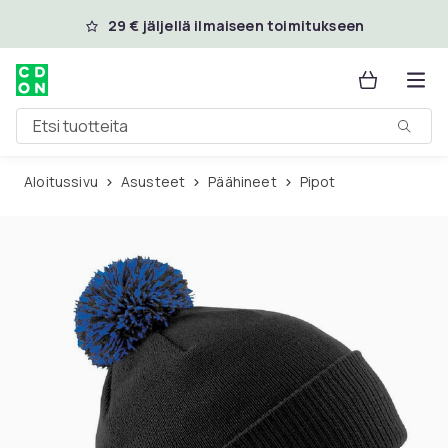
Ohita ja siirry pääsisältöön
29 € jäljellä ilmaiseen toimitukseen
Etsi tuotteita
Aloitussivu
Asusteet
Päähineet
Pipot