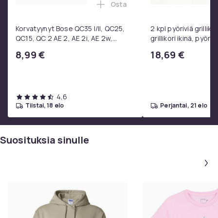
Osta
Lisää Korvatyynyt Bose QC35 I/
Korvatyynyt Bose QC35 I/II, QC25,
2 kpl pyöriviä grilliko
QC15, QC 2 AE 2, AE 2i, AE 2w,
grillikori ikinä, pyöre
SoundTrue, SoundLink Black
ruostumattomasta 
8,99 €
18,69 €
valmistettu grilliver
4,6
tiistai, 18 elo
perjantai, 21 elo
Suosituksia sinulle