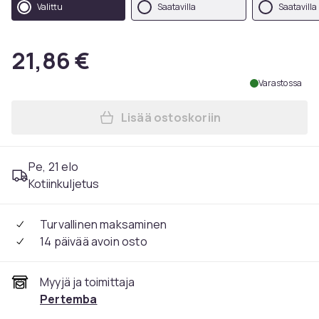
Valittu
Saatavilla
Saatavilla
21,86 €
Varastossa
Lisää ostoskoriin
Lisää Beechfield Aikuisten 
Pe, 21 elo
Kotiinkuljetus
Turvallinen maksaminen
14 päivää avoin osto
Myyjä ja toimittaja
Pertemba