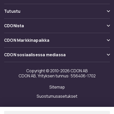
Seuraa pakettia
Maksuvaihtoehdot
Tutustu
Peruuta & palauta tästä
Toimitus
Kategoriat
Ota yhteyttä
CDONista
Käyttöehdot
Tuotemerkit
Tietoa meistä
Takaisinvedot
CDON Markkinapaikka
Oppaat
Asiakasarvionnit
Merchant Help Center
CDON sosiaalisessa mediassa
Työskentele kanssamme
Investor relations
Copyright © 2010-2026 CDON AB
CDON AB, Yrityksen tunnus: 556406-1702
Saavutettavuusseloste
Sitemap
Avoimuusraportti
Suostumusasetukset