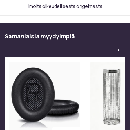
Ilmoita oikeudellisesta ongelmasta
Samanlaisia ​​myydyimpiä
Pa