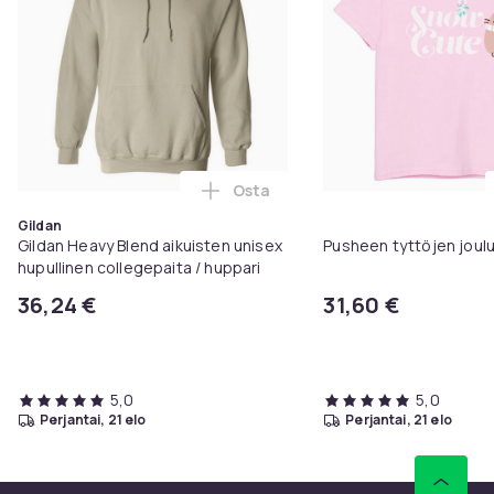
Osta
Lisää Gildan Heavy Blend aikuist
Gildan
Gildan Heavy Blend aikuisten unisex
Pusheen tyttöjen joul
hupullinen collegepaita / huppari
36,24 €
31,60 €
5,0
5,0
perjantai, 21 elo
perjantai, 21 elo