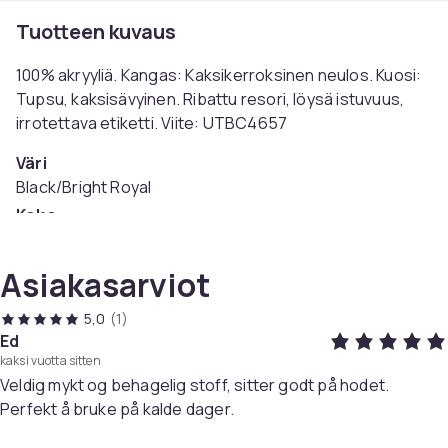
Tuotteen kuvaus
100% akryyliä. Kangas: Kaksikerroksinen neulos. Kuosi:
Tupsu, kaksisävyinen. Ribattu resori, löysä istuvuus,
irrotettava etiketti. Viite: UTBC4657
Väri
Black/Bright Royal
Koko
Einheitsgröße (EU)
Tuotenro
Asiakasarviot
a638a309-3ffe-43a0-b01c-b83a544d5873
5,0
(1)
Tuoteturvallisuustiedot
Ed
kaksi vuotta sitten
Veldig mykt og behagelig stoff, sitter godt på hodet.
Perfekt å bruke på kalde dager.