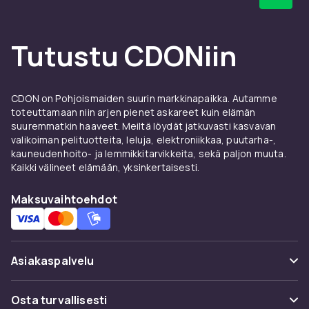
Tutustu CDONiin
CDON on Pohjoismaiden suurin markkinapaikka. Autamme
toteuttamaan niin arjen pienet askareet kuin elämän
suuremmatkin haaveet. Meiltä löydät jatkuvasti kasvavan
valikoiman pelituotteita, leluja, elektroniikkaa, puutarha-,
kauneudenhoito- ja lemmikkitarvikkeita, sekä paljon muuta.
Kaikki välineet elämään, yksinkertaisesti.
Maksuvaihtoehdot
Asiakaspalvelu
Usein kysyttyä (UKK)
Osta turvallisesti