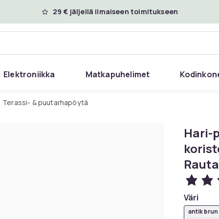
29 € jäljellä ilmaiseen toimitukseen
Elektroniikka
Matkapuhelimet
Kodinkon
Terassi- & puutarhapöytä
Hari-
korist
Rauta
Väri
antik brun