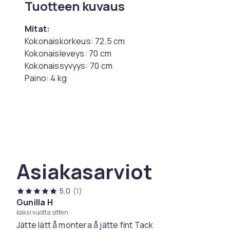
Tuotteen kuvaus
Mitat:
Kokonaiskorkeus: 72,5 cm
Kokonaisleveys: 70 cm
Kokonaissyvyys: 70 cm
Paino: 4 kg
HUOM! Pidä suojattu.
Väri
Tuotenro
Asiakasarviot
Tuoteturvallisuustiedot
5,0
(1)
Gunilla H
kaksi vuotta sitten
Jätte lätt å montera å jätte fint Tack