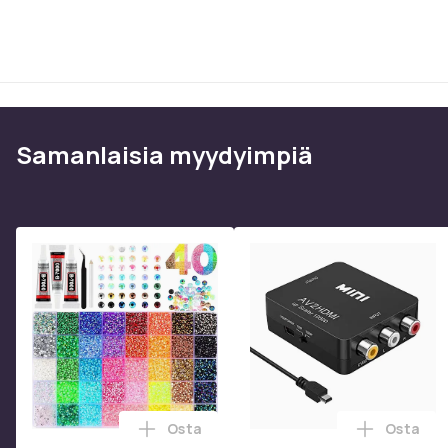
Samanlaisia ​​myydyimpiä
Osta
Osta
Lisää Ylellinen strassisarja - 32 000 kap
Lisää RC