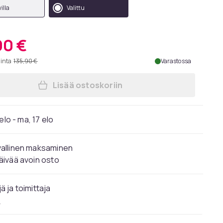
illa
Valittu
90 €
hinta
135,90 €
Varastossa
Lisää ostoskoriin
Lisää Hari-puutarhapöytä I Bistropöy
elo - ma, 17 elo
vallinen maksaminen
äivää avoin osto
ä ja toimittaja
P