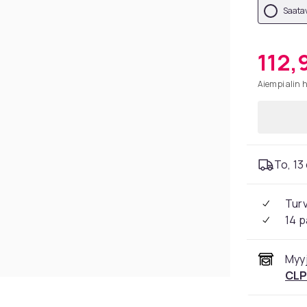
Saatav
112,
Aiempi alin 
To, 13 
Tur
14 p
Myyj
CL