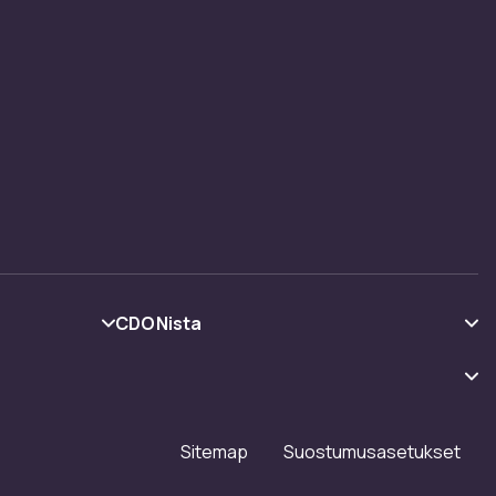
CDONista
Tietoa meistä
Asiakasarvionnit
Työskentele kanssamme
Sitemap
Suostumusasetukset
Investor relations