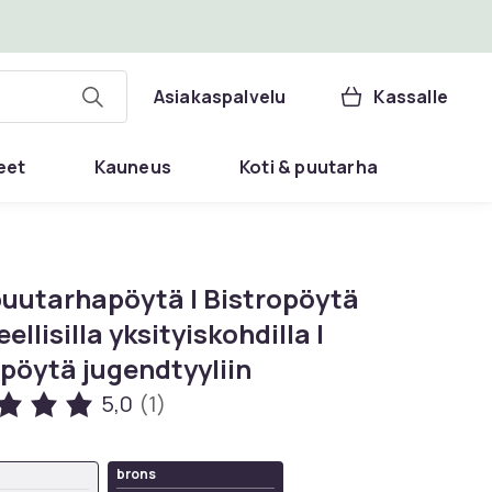
Asiakaspalvelu
Kassalle
eet
Kauneus
Koti & puutarha
puutarhapöytä I Bistropöytä
eellisilla yksityiskohdilla I
pöytä jugendtyyliin
5,0
(1)
brons