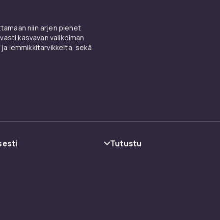
amaan niin arjen pienet
vasti kasvavan valikoiman
 ja lemmikkitarvikkeita, sekä
sesti
Tutustu
oehdot
Kategoriat
Tuotemerkit
Oppaat
ot