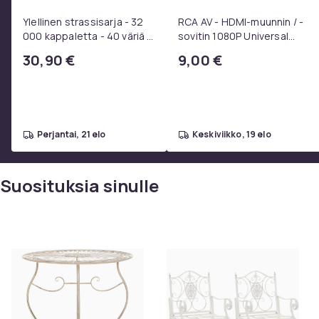
Ylellinen strassisarja - 32
RCA AV - HDMI-muunnin / -
000 kappaletta - 40 väriä -
sovitin 1080P Universal
Strassit laatikossa - DIY-
Musta
30,90 €
9,00 €
strassit - koko 3mm - Liima
pinseteillä - liimattavat
strassit -
perjantai, 21 elo
keskiviikko, 19 elo
Suosituksia sinulle