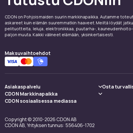
CDON on Pohjoismaiden suurin markkinapaikka. Autamme toteutt
askareet kuin elämän suuremmatkin haaveet. Meiltä löydät jatku
pelituotteita, leluja, elektroniikkaa, puutarha-, kauneudenhoito-
paljon muuta. Kaikki välineet elämään, yksinkertaisesti.
Maksuvaihtoehdot
Asiakaspalvelu
Osta turvalli
CDON Markkinapaikka
Usein kysyttyä (UKK)
Maksuvaiht
CDON sosiaalisessa mediassa
Merchant Help Center
Seuraa pakettia
Toimitus
Copyright © 2010-2026 CDON AB
Peruuta & palauta tästä
Käyttöehdot
CDON AB, Yrityksen tunnus: 556406-1702
Ota yhteyttä
Takaisinved