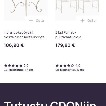
Osta
Osta
Lisää Indra ruokapöytä | Nostalginen me
Lisää 2 kp
Indra ruokapöytä |
2 kpl Punjab-
Nostalginen metallipöytä
puutarhatuoleja
puutarhaan & parvekkeelle
maalaistalotyyliin I Lakattu
106,90 €
179,90 €
| Pyöreä bistro-pöytä,
rautatuoli I Erittäin tukeva
säänkestävä &
puutarhatuoli
helppohoitoinen
5,0
4,0
maanantai, 17 elo
maanantai, 17 elo
Tutustu CDONiin