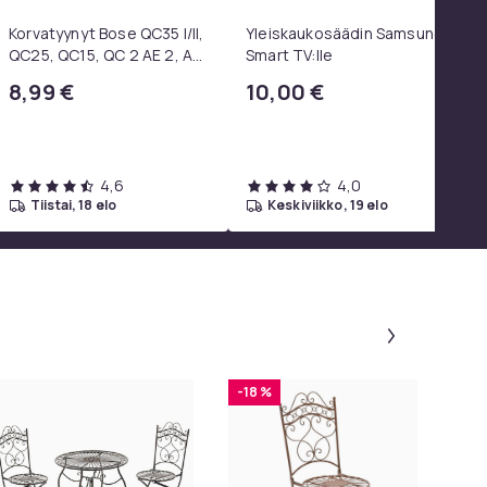
Korvatyynyt Bose QC35 I/II,
Yleiskaukosäädin Samsung
QC25, QC15, QC 2 AE 2, AE
Smart TV:lle
2i, AE 2w, SoundTrue,
8,99 €
10,00 €
SoundLink Black
4,6
4,0
tiistai, 18 elo
keskiviikko, 19 elo
Paneeli 1 
-18 %
-