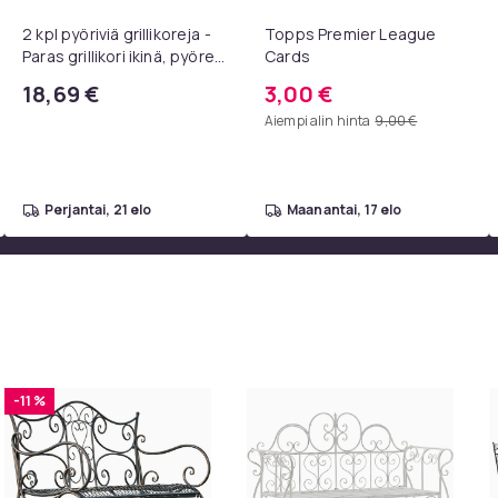
2 kpl pyöriviä grillikoreja -
Topps Premier League
Paras grillikori ikinä, pyöreä
Cards
ruostumattomasta
18,69 €
3,00 €
teräksestä valmistettu
Aiempi alin hinta
9,00 €
grilliverkko
perjantai, 21 elo
maanantai, 17 elo
-11 %