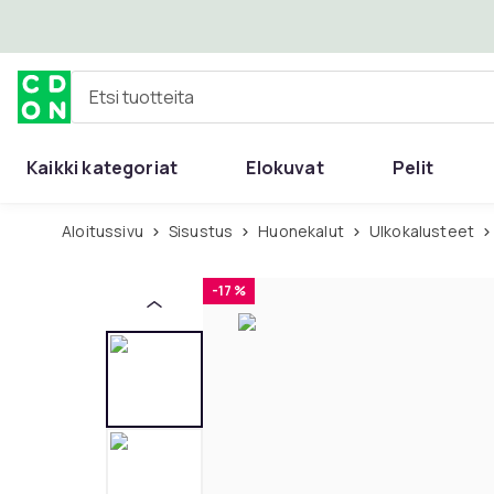
Ohita ja siirry pääsisältöön
Etsi tuotteita
Kaikki kategoriat
Elokuvat
Pelit
Aloitussivu
Sisustus
Huonekalut
Ulkokalusteet
-17 %