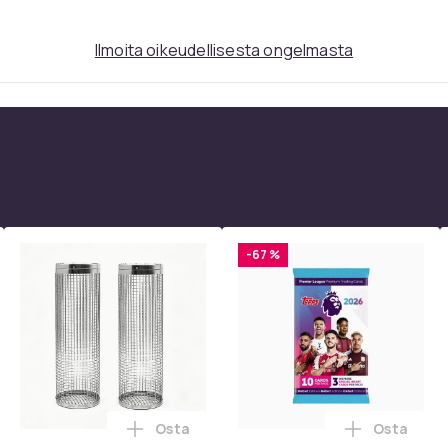
Ilmoita oikeudellisesta ongelmasta
-67 %
Osta
Osta
paletta - 40 väriä - Strassit laatikossa - DIY-strassit - koko 3mm
A AV - HDMI-muunnin / -sovitin 1080P Universal Musta ostoskor
Lisää 2 kpl pyöriviä grillikoreja - Paras
Lisää Top