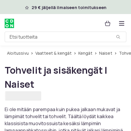
Ohita ja siirry pääsisältöön
29 € jäljellä ilmaiseen toimitukseen
Etsi tuotteita
Aloitussivu
Vaatteet & kengät
Kengät
Naiset
Tohve
Tohvelit ja sisäkengät |
Naiset
Ei ole mitään parempaa kuin pukea jalkaan mukavat ja
lämpimät tohvelit tai tohvelit. Täältä löydät kaikkea
klassisista muovitossuista kesäksi lämpimiin
lampaannahkatossuihin, jotka pitävät jalkasi lämpiminä