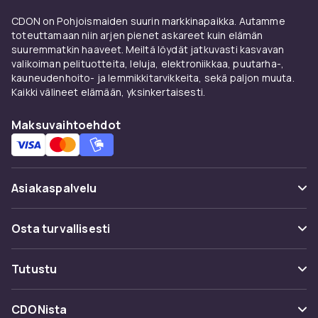
lämmön. EVA-tohvelit sopivat kesään.
CDON on Pohjoismaiden suurin markkinapaikka. Autamme
Materiaalit
toteuttamaan niin arjen pienet askareet kuin elämän
suuremmatkin haaveet. Meiltä löydät jatkuvasti kasvavan
Villa on luontaisesti lämmönsäätelevä. Fleece
valikoiman pelituotteita, leluja, elektroniikkaa, puutarha-,
kauneudenhoito- ja lemmikkitarvikkeita, sekä paljon muuta.
kuivuu nopeasti. Aito lampaantalja tarjoaa
Kaikki välineet elämään, yksinkertaisesti.
ylivertaista lämpöä. Puuvilla ja bambu ovat
viileitä vaihtoehtoja.
Maksuvaihtoehdot
Liukueste ja kestävyys
Sisäkengissä tulee aina olla liukuestepohja.
Asiakaspalvelu
Täydennä
lenkkareilla
ulkokäyttöön ja
loafereilla
toimistopäiviin.
Usein kysyttyä (UKK)
Osta turvallisesti
Tilaa CDONilta
Seuraa pakettia
Tutustu
naisten kenkiin
. Turvallinen
Maksuvaihtoehdot
Tutustu
Peruuta & palauta tästä
ostoelämys.
Toimitus
Kategoriat
Ota yhteyttä
CDONista