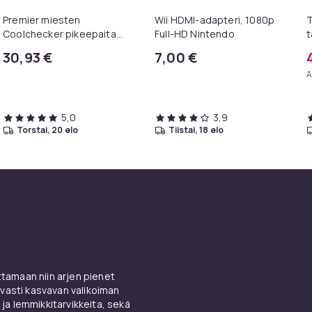
Premier miesten
Wii HDMI-adapteri, 1080p
T
Coolchecker pikeepaita
Full-HD Nintendo
t
lyhyillä hihoilla
m
30,93 €
7,00 €
c
A
5,0
3,9
torstai, 20 elo
tiistai, 18 elo
amaan niin arjen pienet
vasti kasvavan valikoiman
 ja lemmikkitarvikkeita, sekä