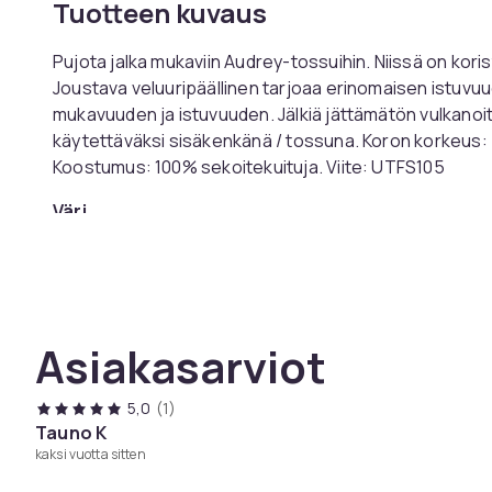
Tuotteen kuvaus
Pujota jalka mukaviin Audrey-tossuihin. Niissä on koris
Joustava veluuripäällinen tarjoaa erinomaisen istuvu
mukavuuden ja istuvuuden. Jälkiä jättämätön vulkanoitu
käytettäväksi sisäkenkänä / tossuna. Koron korkeus: 
Koostumus: 100% sekoitekuituja. Viite: UTFS105
Väri
Koko
Tuotenro
Tuoteturvallisuustiedot
Asiakasarviot
5,0
(1)
Tauno K
kaksi vuotta sitten