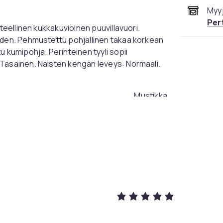
Myyj
Per
teellinen kukkakuvioinen puuvillavuori.
uden. Pehmustettu pohjallinen takaa korkean
 kumipohja. Perinteinen tyyli sopii
Tasainen. Naisten kengän leveys: Normaali.
Mustikka
39 EU (EU)
108babf5-366d-4640-aae0-0bf0ca64d5cc