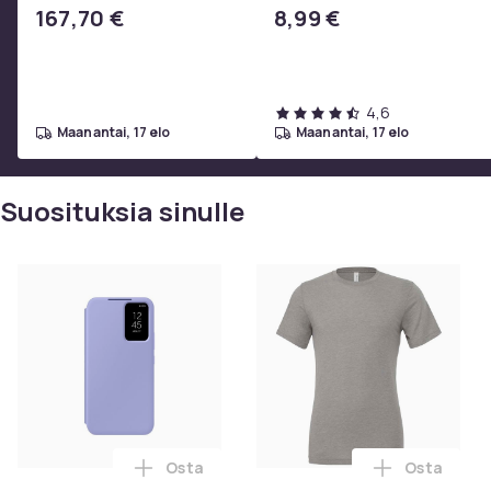
2i, AE 2w, SoundTrue,
167,70 €
8,99 €
SoundLink Black
4,6
maanantai, 17 elo
maanantai, 17 elo
Suosituksia sinulle
Osta
Osta
Lisää Samsung EF-ZA546, Tegnebogsetui, 
Lisää Bella