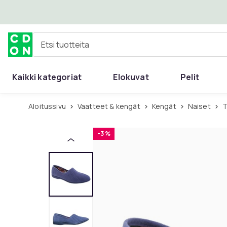
Ohita ja siirry pääsisältöön
Etsi tuotteita
Kaikki kategoriat
Elokuvat
Pelit
Aloitussivu
Vaatteet & kengät
Kengät
Naiset
-3 %