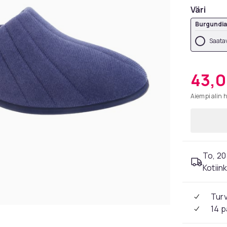
Väri
Burgundia
Saatav
43,0
Aiempi alin 
To, 20
Kotiin
Tur
14 p