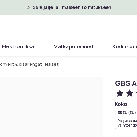
29 € jäljellä ilmaiseen toimitukseen
Elektroniikka
Matkapuhelimet
Kodinkon
Tohvelit & sisäkengät | Naiset
GBS A
Koko
35 EU (EU)
Näytä saata
vaihtoehdo