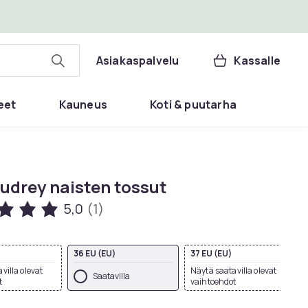
Asiakaspalvelu
Kassalle
eet
Kauneus
Koti & puutarha
udrey naisten tossut
5,0
(1)
36 EU (EU)
37 EU (EU)
villa olevat
Näytä saatavilla olevat
Saatavilla
t
vaihtoehdot