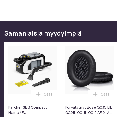
Samanlaisia ​​myydyimpiä
Osta
Osta
Lisää Kärcher SE 3 Compact Home *EU 
Lisää Ko
Kärcher SE 3 Compact
Korvatyynyt Bose QC35 I/II,
Home *EU
QC25, QC15, QC 2 AE 2, AE