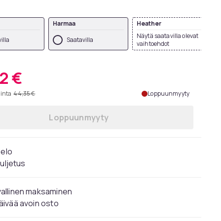
Harmaa
Heather
Näytä saatavilla olevat
illa
Saatavilla
vaihtoehdot
2 €
hinta
44,35 €
Loppuunmyyty
Loppuunmyyty
 elo
kuljetus
vallinen maksaminen
äivää avoin osto