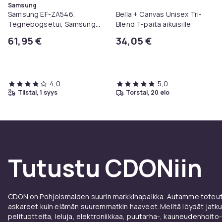
Samsung
Samsung EF-ZA546,
Bella + Canvas Unisex Tri-
Tegnebogsetui, Samsung,
Blend T-paita aikuisille
Galaxy A54, 16,3 cm (6.4"),
61,95 €
34,05 €
Blåbær
4,0
5,0
tiistai, 1 syys
torstai, 20 elo
Tutustu CDONiin
CDON on Pohjoismaiden suurin markkinapaikka. Autamme toteutt
askareet kuin elämän suuremmatkin haaveet. Meiltä löydät jatku
pelituotteita, leluja, elektroniikkaa, puutarha-, kauneudenhoito-