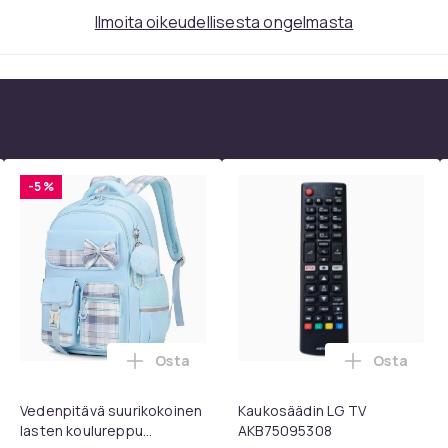
Ilmoita oikeudellisesta ongelmasta
-5 %
Osta
Osta
ostoskoriin
rvatyynyt Bose QC35 I/II, QC25, QC15, QC 2 AE 2, AE 2i, AE 2w,
Lisää Vedenpitävä suurikokoinen lasten 
Lisää Kau
Vedenpitävä suurikokoinen
Kaukosäädin LG TV
lasten koulureppu
AKB75095308