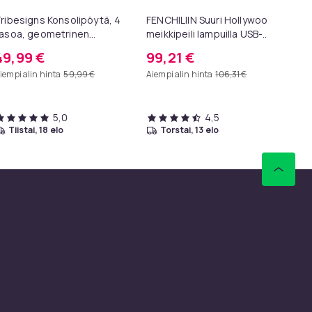
ribesigns Konsolipöytä, 4
FENCHILIIN Suuri Hollywood
Su
asoa, geometrinen
meikkipeili lampuilla USB-
sil
etallirunko, 100 x 30 x 81
pöytälevy seinäteline
49,99 €
99,21 €
1
m, eteispöytä, sivupöytä,
valkoinen 80 x 58 cm
iempi alin hinta
59,99 €
Aiempi alin hinta
106,31 €
Aie
sohvapöytä
5,0
4,5
tiistai, 18 elo
torstai, 13 elo