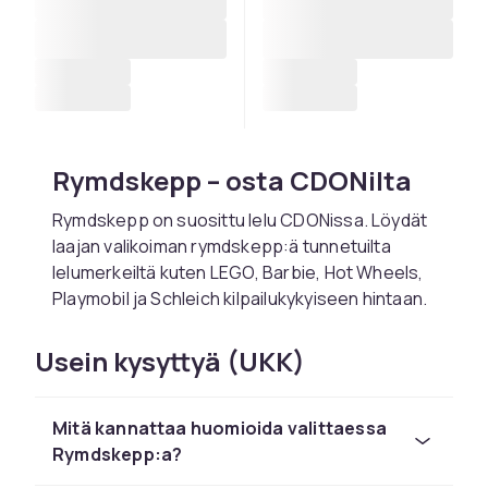
Rymdskepp – osta CDONilta
Rymdskepp on suosittu lelu CDONissa. Löydät
laajan valikoiman rymdskepp:ä tunnetuilta
lelumerkeiltä kuten LEGO, Barbie, Hot Wheels,
Playmobil ja Schleich kilpailukykyiseen hintaan.
Valitse rymdskepp lapsen iän ja kiinnostusten
Usein kysyttyä (UKK)
mukaan. CDONilta tilaat turvallisesti nopealla
toimituksella ja helpolla palautuksella. Kaikki
tuotteet ovat CE-hyväksyttyjä.
Mitä kannattaa huomioida valittaessa
Tutustu koko leluvalikoimaan CDONissa.
Rymdskepp:a?
CDONilta löydät rymdskepp:ä LEGOlta,