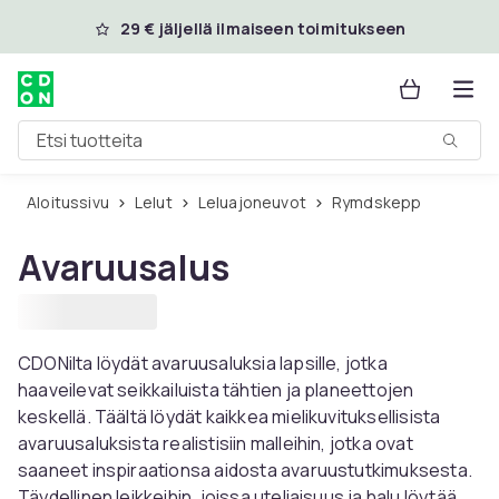
Ohita ja siirry pääsisältöön
29 € jäljellä ilmaiseen toimitukseen
Etsi tuotteita
Aloitussivu
Lelut
Leluajoneuvot
Rymdskepp
Avaruusalus
CDONilta löydät avaruusaluksia lapsille, jotka
haaveilevat seikkailuista tähtien ja planeettojen
keskellä. Täältä löydät kaikkea mielikuvituksellisista
avaruusaluksista realistisiin malleihin, jotka ovat
saaneet inspiraationsa aidosta avaruustutkimuksesta.
Täydellinen leikkeihin, joissa uteliaisuus ja halu löytää