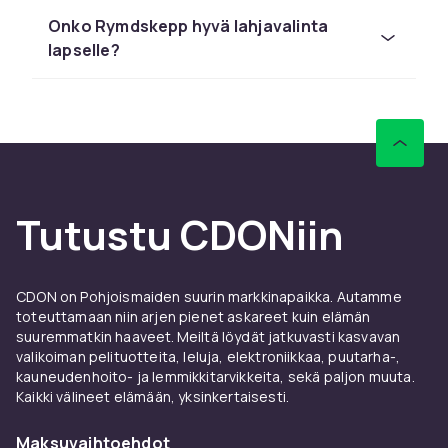
Barbielta ja Schleichistä kilpailukykyiseen
Onko Rymdskepp hyvä lahjavalinta
hintaan nopealla toimituksella.
lapselle?
Vertaile tuotteita ja lue asiakasarvioita
löytääksesi parhaan lelun lapsellesi.
CDONilta löydät rymdskepp:ä LEGOlta,
Barbielta ja Schleichistä kilpailukykyiseen
hintaan nopealla toimituksella.
Vertaile tuotteita ja lue asiakasarvioita
Tutustu CDONiin
löytääksesi parhaan lelun lapsellesi.
CDONilta löydät rymdskepp:ä LEGOlta,
Barbielta ja Schleichistä kilpailukykyiseen
CDON on Pohjoismaiden suurin markkinapaikka. Autamme
hintaan nopealla toimituksella.
toteuttamaan niin arjen pienet askareet kuin elämän
suuremmatkin haaveet. Meiltä löydät jatkuvasti kasvavan
Vertaile tuotteita ja lue asiakasarvioita
valikoiman pelituotteita, leluja, elektroniikkaa, puutarha-,
löytääksesi parhaan lelun lapsellesi.
kauneudenhoito- ja lemmikkitarvikkeita, sekä paljon muuta.
Kaikki välineet elämään, yksinkertaisesti.
CDONilta löydät rymdskepp:ä LEGOlta,
Barbielta ja Schleichistä kilpailukykyiseen
Maksuvaihtoehdot