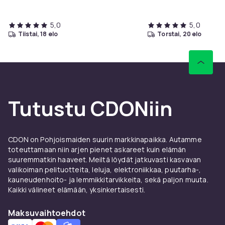
Sinun ei tarvitse olla tekninen nero tai sähköasentaja
hallitaksesi ja automatisoidaksesi kytkettyjä laitteita ja
laitteita. Tarvitset vain älypistokkeen, Zigbee-
5,0
5,0
tiistai, 18 elo
torstai, 20 elo
yhdyskäytävän ja Wi-Fi yhteyden. Intuitiivinen
sovelluksemme antaa sinulle mahdollisuuden kytkeä
laitteet päälle ja pois päältä etänä ja automaattisesti.
Tuotenro
5face1b9-4121-4599-90d1-fb891202e326
Tutustu CDONiin
Tuoteturvallisuustiedot
CDON on Pohjoismaiden suurin markkinapaikka. Autamme
toteuttamaan niin arjen pienet askareet kuin elämän
suuremmatkin haaveet. Meiltä löydät jatkuvasti kasvavan
valikoiman pelituotteita, leluja, elektroniikkaa, puutarha-,
kauneudenhoito- ja lemmikkitarvikkeita, sekä paljon muuta.
Kaikki välineet elämään, yksinkertaisesti.
Maksuvaihtoehdot