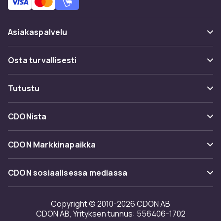
Asiakaspalvelu
Usein kysyttyä (UKK)
Osta turvallisesti
Seuraa pakettia
Maksuvaihtoehdot
Tutustu
Peruuta & palauta tästä
Toimitus
Kategoriat
Ota yhteyttä
CDONista
Käyttöehdot
Tuotemerkit
Tietoa meistä
Takaisinvedot
CDON Markkinapaikka
Oppaat
Asiakasarvionnit
Merchant Help Center
CDON sosiaalisessa mediassa
Työskentele kanssamme
Investor relations
Copyright © 2010-2026 CDON AB
CDON AB, Yrityksen tunnus: 556406-1702
Saavutettavuusseloste