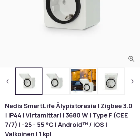
Nedis SmartLife Älypistorasia | Zigbee 3.0
| IP44 | Virtamittari | 3680 W | Type F (CEE
7/7) | -25 - 55 °C | Android™ / IOS |
Valkoinen | 1 kpl