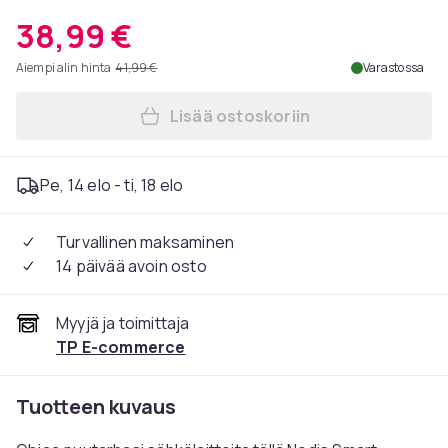
38,99 €
Aiempi alin hinta
41,99 €
Varastossa
Lisää ostoskoriin
Lisää Nedis SmartLife Älypisto
Pe, 14 elo - ti, 18 elo
Turvallinen maksaminen
14 päivää avoin osto
Myyjä ja toimittaja
TP E-commerce
Tuotteen kuvaus