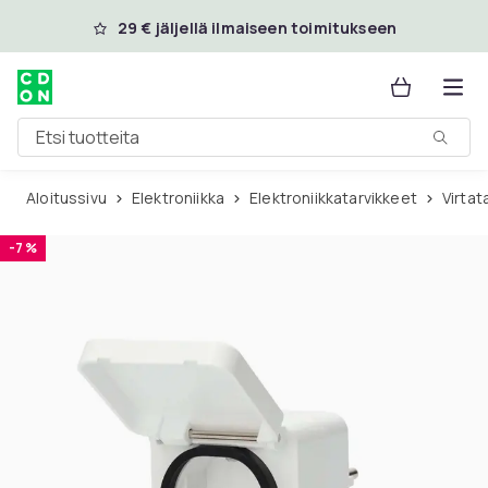
Ohita ja siirry pääsisältöön
29 € jäljellä ilmaiseen toimitukseen
Etsi tuotteita
Aloitussivu
Elektroniikka
Elektroniikkatarvikkeet
Virta
-7 %