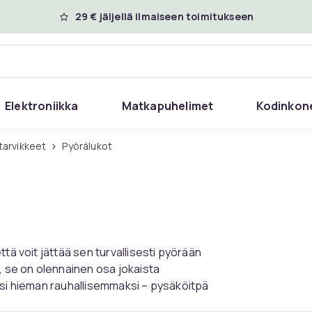
29 € jäljellä ilmaiseen toimitukseen
Elektroniikka
Matkapuhelimet
Kodinkon
tarvikkeet
Pyörälukot
tä voit jättää sen turvallisesti pyörään
, se on olennainen osa jokaista
asi hieman rauhallisemmaksi – pysäköitpä