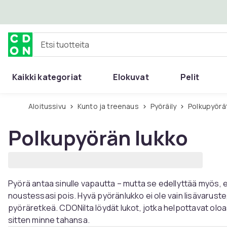
Ohita ja siirry pääsisältöön
Etsi tuotteita
Kaikki kategoriat
Elokuvat
Pelit
Aloitussivu
Kunto ja treenaus
Pyöräily
Polkupyörä
Polkupyörän lukko
Pyörä antaa sinulle vapautta – mutta se edellyttää myös, et
noustessasi pois. Hyvä pyöränlukko ei ole vain lisävaruste
pyöräretkeä. CDONilta löydät lukot, jotka helpottavat olo
sitten minne tahansa.