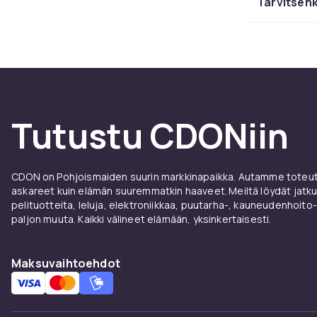
Tarvitsenk
Vaijeri
ottaa
Vaijerilukko ta
Helppo kantaa
Tutustu CDONiin
jotta se ulott
riitä.
Riippu
CDON on Pohjoismaiden suurin markkinapaikka. Autamme toteutt
askareet kuin elämän suuremmatkin haaveet. Meiltä löydät jatku
pelituotteita, leluja, elektroniikkaa, puutarha-, kauneudenhoito-
monip
paljon muuta. Kaikki välineet elämään, yksinkertaisesti.
Haluatko ratk
Maksuvaihtoehdot
ketju riippulu
– ja voit vaih
kaupungissa.