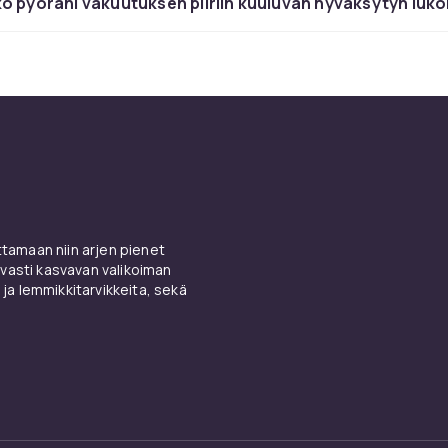
o pyöräni vakuutuksen piiriin kuuluvan hyväksytyn luk
lukko ja vaijerilukko – helppo
 mukaan
i vaijerilukko sopii täydellisesti lyhyempiin asioihin tai lisäluko
, helppo pujottaa rungon ja pyörien läpi – ja usein riittävän 
uu pylväiden, pyörätelineiden ja kaiteiden ympärille, missä U-
lukko ketjulla – klassinen ja
amaan niin arjen pienet
vasti kasvavan valikoiman
 ja lemmikkitarvikkeita, sekä
uolinen
aisun, jota voit mukauttaa pyörääsi ja ympäristöösi? Silloin v
kolla on hyvä valinta. Päätät itse pituuden, painon ja turvalli
taa osia tarvittaessa. Toimii sekä varastossa, autotalleissa e