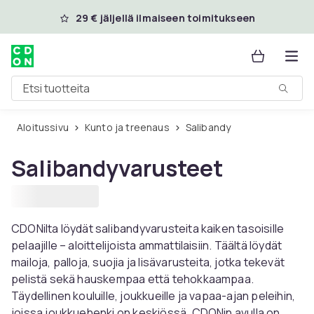
Ohita ja siirry pääsisältöön
29 € jäljellä ilmaiseen toimitukseen
Etsi tuotteita
Aloitussivu
Kunto ja treenaus
Salibandy
Salibandyvarusteet
CDONilta löydät salibandyvarusteita kaiken tasoisille
pelaajille – aloittelijoista ammattilaisiin. Täältä löydät
mailoja, palloja, suojia ja lisävarusteita, jotka tekevät
pelistä sekä hauskempaa että tehokkaampaa.
Täydellinen kouluille, joukkueille ja vapaa-ajan peleihin,
joissa joukkuehenki on keskiössä. CDONin avulla on