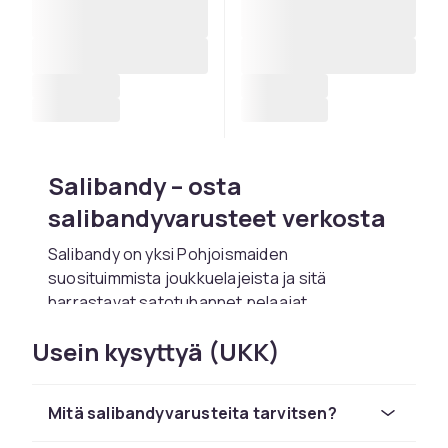
Salibandy – osta
salibandyvarusteet verkosta
Salibandy on yksi Pohjoismaiden
suosituimmista joukkuelajeista ja sitä
harrastavat satotuhannet pelaajat
seuratoiminnassa ja harrastetasolla. Laji on
Usein kysyttyä (UKK)
nopea, tekninen ja vaatii hyvää kuntoa,
koordinaatiota ja joukkuepelaamista.
Kaikenikäiset koululaisista veteraaneihin
Mitä salibandyvarusteita tarvitsen?
pelaavat salibandya, ja laji tunnetaan
inklusiivisesta ilmapiiristään ja nopeasta