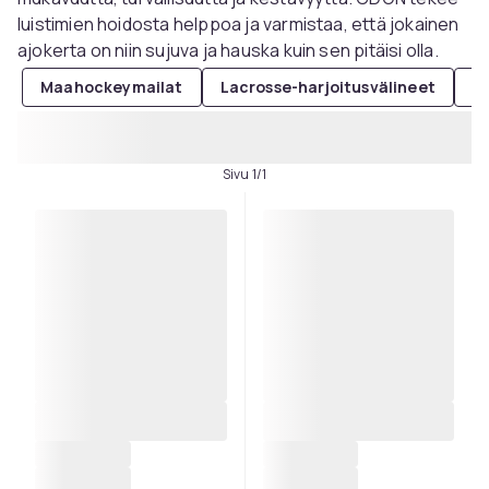
luistimien hoidosta helppoa ja varmistaa, että jokainen
ajokerta on niin sujuva ja hauska kuin sen pitäisi olla.
Maahockeymailat
Lacrosse-harjoitusvälineet
Lu
Sivu 1/1