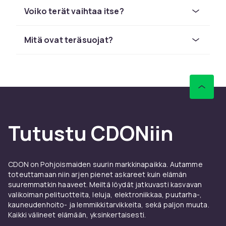
valikoiman tuotteita edullisesti.
Voiko terät vaihtaa itse?
Luistimen terä on tärkein huollon kohde. Terä
kuluu käytössä ja menettää terävyytensä, mikä
Mitä ovat teräsuojat?
heikentää jäällä suoritusta. Säännöllinen
teroitus palauttaa terän teräkkyuden ja
parantaa kontrollointia. Teroituksen voi tehdä
itse kotona sopivalla teroittimella tai viedä
luistimet ammattiteroittajalle.
Teräsuojat ovat välttämätön lisävaruste
kaikille luistelijoille. Ne suojaavat teriä jään
Tutustu CDONiin
ulkopuolella liikkuessa, estäen naarmut ja
vauriot. Hyvät teräsuojat pidentävät luistimien
terän käyttöikää merkittävästi. CDON:lta löydät
CDON on Pohjoismaiden suurin markkinapaikka. Autamme
teräsuojat eri tyypeille ja kokoisia luistimia
toteuttamaan niin arjen pienet askareet kuin elämän
varten.
suuremmatkin haaveet. Meiltä löydät jatkuvasti kasvavan
valikoiman pelituotteita, leluja, elektroniikkaa, puutarha-,
Katso kaikki
luistimenterät
valikoimastamme.
kauneudenhoito- ja lemmikkitarvikkeita, sekä paljon muuta.
Löydä sopiva
luistimien teroitin
kotikäyttöön.
Kaikki välineet elämään, yksinkertaisesti.