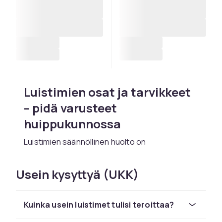
Luistimien osat ja tarvikkeet
– pidä varusteet
huippukunnossa
Luistimien säännöllinen huolto on
välttämätöntä hyvän suorituksen ja
turvallisuuden varmistamiseksi jäällä.
Usein kysyttyä (UKK)
Luistimien osat ja tarvikkeet -kategoriasta
löydät kaiken tarvitsemasi luistimien ylläpitoon:
terät, teroittimet, teräsuojat ja muut
Kuinka usein luistimet tulisi teroittaa?
hyödylliset tarvikkeet. CDON tarjoaa laajan