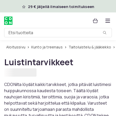
Ohita ja siirry pääsisältöön
29 € jäljellä ilmaiseen toimitukseen
Etsi tuotteita
Aloitussivu
Kunto ja treenaus
Taitoluistelu & jääkiekko
Luistintarvikkeet
CDONilta löydät kaikki tarvikkeet, jotka pitävät luistimesi
huippukunnossa kaudesta toiseen. Täältä löydät
nauhojen kiristimiä, teroittimia, suojia ja varaosia, jotka
helpottavat sekä harjoittelua että kilpailua. Varusteet
on suunniteltu tarjoamaan parasta mahdollista
mukavuutta, turvallisuutta ja kestävyyttä. CDON tekee