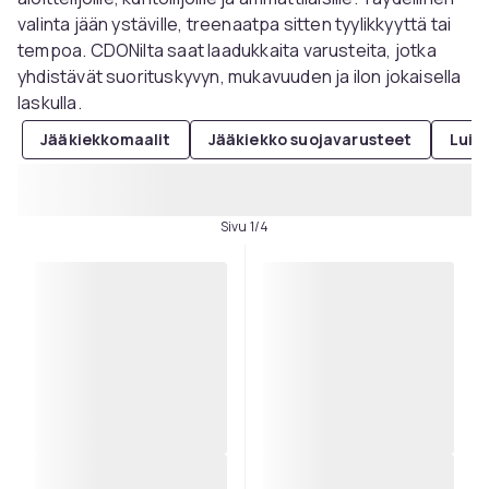
valinta jään ystäville, treenaatpa sitten tyylikkyyttä tai
tempoa. CDONilta saat laadukkaita varusteita, jotka
yhdistävät suorituskyvyn, mukavuuden ja ilon jokaisella
laskulla.
Jääkiekkomaalit
Jääkiekko suojavarusteet
Luist
Sivu 1/4