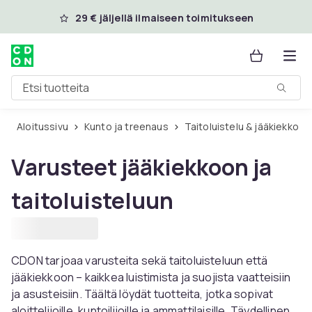
Ohita ja siirry pääsisältöön
29 € jäljellä ilmaiseen toimitukseen
Etsi tuotteita
Aloitussivu
Kunto ja treenaus
Taitoluistelu & jääkiekko
Varusteet jääkiekkoon ja
taitoluisteluun
CDON tarjoaa varusteita sekä taitoluisteluun että
jääkiekkoon – kaikkea luistimista ja suojista vaatteisiin
ja asusteisiin. Täältä löydät tuotteita, jotka sopivat
aloittelijoille, kuntoilijoille ja ammattilaisille. Täydellinen