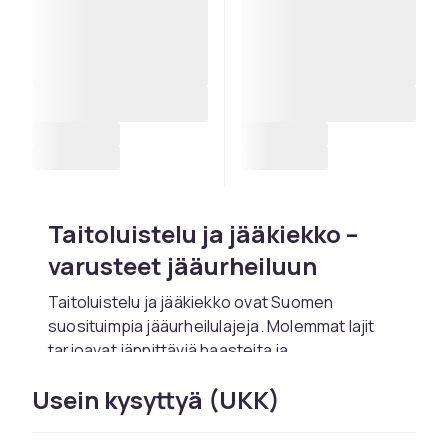
Taitoluistelu ja jääkiekko –
varusteet jääurheiluun
Taitoluistelu ja jääkiekko ovat Suomen
suosituimpia jääurheilulajeja. Molemmat lajit
tarjoavat jännittäviä haasteita ja
unohtumattomia elämyksiä kaikille harrastajille
Usein kysyttyä (UKK)
iästä ja taitotasosta riippumatta. CDON tarjoaa
laajan valikoiman varusteita sekä
taitoluisteluun että jääkiekkoon, sopien kaikille