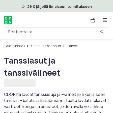
Ohita ja siirry pääsisältöön
29 € jäljellä ilmaiseen toimitukseen
Etsi tuotteita
Aloitussivu
Kunto ja treenaus
Tanssi
Tanssiasut ja
tanssivälineet
CDONilta löydät tanssiasuja ja -välineitä kaikenlaiseen
tanssiin – baletista katutanssiin. Täältä löydät mukavat
vaatteet, kengät ja asusteet, joiden avulla voit liikkua
vapaasti ja tyylikkäästi. Täydellinen sekä aloittelijoille