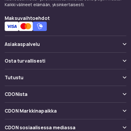
Kaikki välineet elämään, yksinkertaisesti.
Maksuvaihtoehdot
Asiakaspalvelu
Usein kysyttyä (UKK)
Osta turvallisesti
Seuraa pakettia
Maksuvaihtoehdot
Tutustu
Peruuta & palauta tästä
Toimitus
Kategoriat
Ota yhteyttä
CDONista
Käyttöehdot
Tuotemerkit
Tietoa meistä
Takaisinvedot
CDON Markkinapaikka
Oppaat
Asiakasarvionnit
Merchant Help Center
CDON sosiaalisessa mediassa