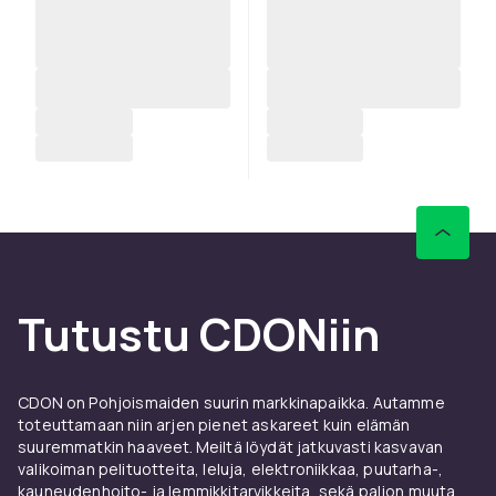
Tutustu CDONiin
CDON on Pohjoismaiden suurin markkinapaikka. Autamme
toteuttamaan niin arjen pienet askareet kuin elämän
suuremmatkin haaveet. Meiltä löydät jatkuvasti kasvavan
valikoiman pelituotteita, leluja, elektroniikkaa, puutarha-,
kauneudenhoito- ja lemmikkitarvikkeita, sekä paljon muuta.