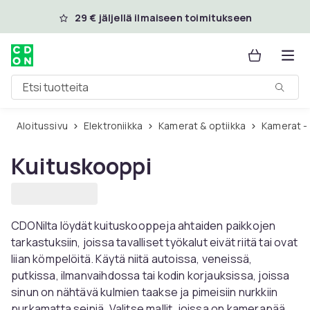
Ohita ja siirry pääsisältöön
29 € jäljellä ilmaiseen toimitukseen
Etsi tuotteita
Aloitussivu
Elektroniikka
Kamerat & optiikka
Kamerat 
Kuituskooppi
CDONilta löydät kuituskooppeja ahtaiden paikkojen
tarkastuksiin, joissa tavalliset työkalut eivät riitä tai ovat
liian kömpelöitä. Käytä niitä autoissa, veneissä,
putkissa, ilmanvaihdossa tai kodin korjauksissa, joissa
sinun on nähtävä kulmien taakse ja pimeisiin nurkkiin
purkamatta seiniä. Valitse mallit, joissa on kamerapää,