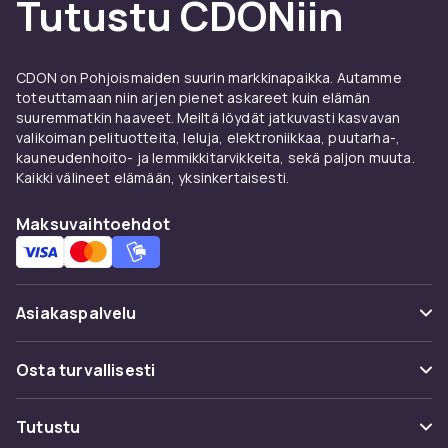
Tutustu CDONiin
ominaisuuksia. Tarjoamme kilpailukykyiset
hinnat ja nopean toimituksen koko
Pohjoismaihin.
CDON on Pohjoismaiden suurin markkinapaikka. Autamme
Tutustu koko foto & optiikka -valikoimaan
toteuttamaan niin arjen pienet askareet kuin elämän
CDONissa.
suuremmatkin haaveet. Meiltä löydät jatkuvasti kasvavan
Tähystimet on suosittu valokuvauksen ja
valikoiman pelituotteita, leluja, elektroniikkaa, puutarha-,
kauneudenhoito- ja lemmikkitarvikkeita, sekä paljon muuta.
optiikan alalla. CDONilta löydät tähystimet:ä
Kaikki välineet elämään, yksinkertaisesti.
tunnetuilta merkeiltä kilpailukykyiseen hintaan.
Vertaile tuotteita, lue asiakasarvioita ja tilaa
Maksuvaihtoehdot
turvallisesti verkosta.
Laaja tähystimet -valikoimamme kattaa kaikki
tarpeet – aloittelijaystävällisistä malleista
Asiakaspalvelu
edistyneeseen ammattilaisvarustukseen. Hyvä
laatu ja luotettavuus taataan aina CDONissa.
Usein kysyttyä (UKK)
Osta turvallisesti
Tähystimet on suosittu valokuvauksen ja
optiikan alalla. CDONilta löydät tähystimet:ä
Seuraa pakettia
tunnetuilta merkeiltä kilpailukykyiseen hintaan.
Maksuvaihtoehdot
Tutustu
Peruuta & palauta tästä
Vertaile tuotteita, lue asiakasarvioita ja tilaa