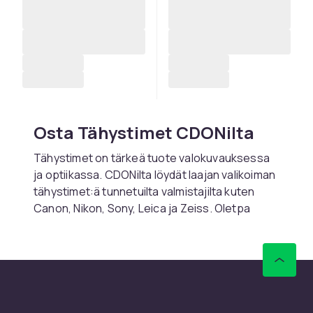
Osta Tähystimet CDONilta
Tähystimet on tärkeä tuote valokuvauksessa
ja optiikassa. CDONilta löydät laajan valikoiman
tähystimet:ä tunnetuilta valmistajilta kuten
Canon, Nikon, Sony, Leica ja Zeiss. Oletpa
aloittelija tai ammattilainen, meillä on sinulle
sopiva tuote.
Valitessasi tähystimet:ä on tärkeää huomioida
yhteensopivuus kamerajärjestelmäsi kanssa.
Lue tuotekuvaukset huolellisesti ja vertaile