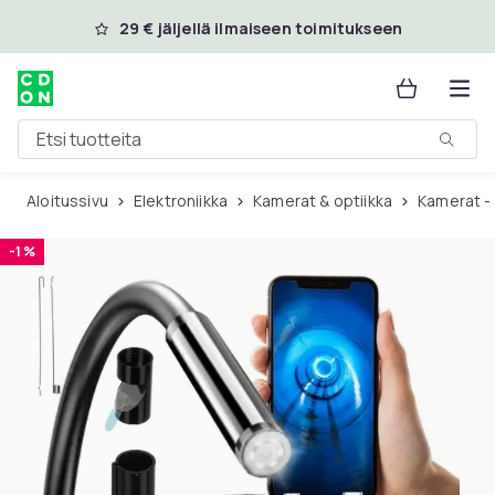
Ohita ja siirry pääsisältöön
29 € jäljellä ilmaiseen toimitukseen
Etsi tuotteita
Aloitussivu
Elektroniikka
Kamerat & optiikka
Kamerat 
-1 %