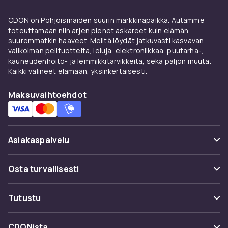
CDON on Pohjoismaiden suurin markkinapaikka. Autamme
toteuttamaan niin arjen pienet askareet kuin elämän
suuremmatkin haaveet. Meiltä löydät jatkuvasti kasvavan
valikoiman pelituotteita, leluja, elektroniikkaa, puutarha-,
kauneudenhoito- ja lemmikkitarvikkeita, sekä paljon muuta.
Kaikki välineet elämään, yksinkertaisesti.
Maksuvaihtoehdot
Asiakaspalvelu
Usein kysyttyä (UKK)
Osta turvallisesti
Seuraa pakettia
Maksuvaihtoehdot
Tutustu
Peruuta & palauta tästä
Toimitus
Kategoriat
Ota yhteyttä
CDONista