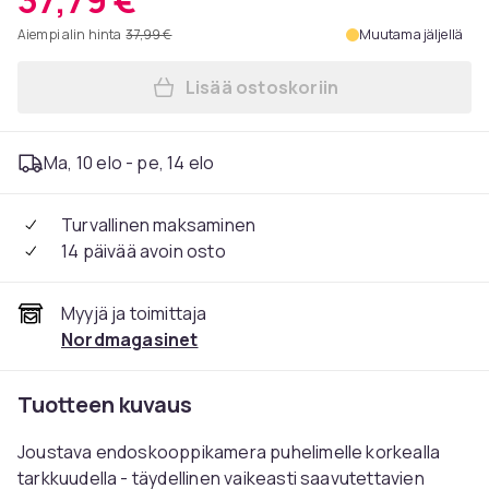
37,79 €
Aiempi alin hinta
37,99 €
Muutama jäljellä
Lisää ostoskoriin
Lisää Tarkastuskamera Mat
Ma, 10 elo - pe, 14 elo
Turvallinen maksaminen
14 päivää avoin osto
Myyjä ja toimittaja
Nordmagasinet
Tuotteen kuvaus
Joustava endoskooppikamera puhelimelle korkealla
tarkkuudella - täydellinen vaikeasti saavutettavien