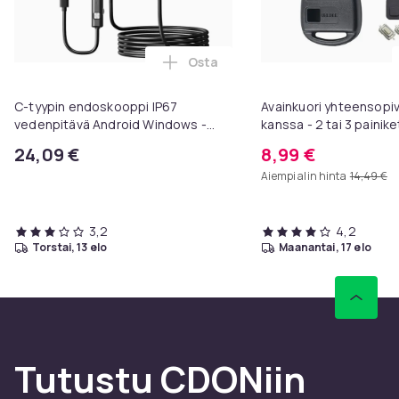
Osta
Lisää C-tyypin endoskooppi IP67 
C-tyypin endoskooppi IP67
Avainkuori yhteensopi
vedenpitävä Android Windows -
kanssa - 2 tai 3 painike
laitteille Black 5m
Pack) 2 knappar kit
24,09 €
8,99 €
Aiempi alin hinta
14,49 €
3,2
4,2
torstai, 13 elo
maanantai, 17 elo
Tutustu CDONiin