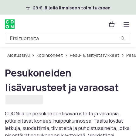
Ohita ja siirry pääsisältöön
29 € jäljellä ilmaiseen toimitukseen
Etsi tuotteita
Aloitussivu
Kodinkoneet
Pesu- & silitystarvikkeet
Pes
Pesukoneiden
lisävarusteet ja varaosat
CDONilla on pesukoneen lisävarusteita ja varaosia,
jotka pitävät koneesi huippukunnossa. Täältä löydät
letkuja, suodattimia, tiivisteitä ja puhdistusaineita, jotka
pidentävät pesukoneesi käyttöikää. Merkistä tai