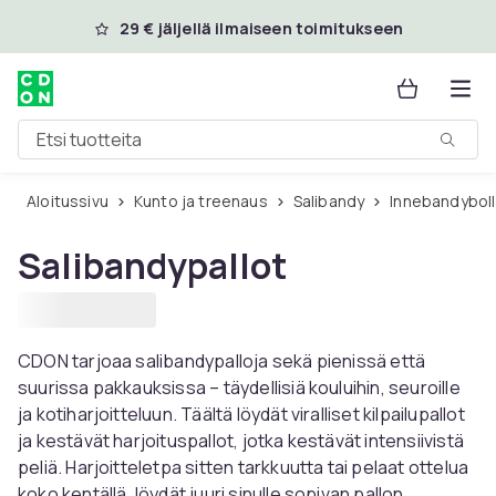
Ohita ja siirry pääsisältöön
29 € jäljellä ilmaiseen toimitukseen
Etsi tuotteita
Aloitussivu
Kunto ja treenaus
Salibandy
Innebandyboll
Salibandypallot
CDON tarjoaa salibandypalloja sekä pienissä että
suurissa pakkauksissa – täydellisiä kouluihin, seuroille
ja kotiharjoitteluun. Täältä löydät viralliset kilpailupallot
ja kestävät harjoituspallot, jotka kestävät intensiivistä
peliä. Harjoitteletpa sitten tarkkuutta tai pelaat ottelua
koko kentällä, löydät juuri sinulle sopivan pallon.