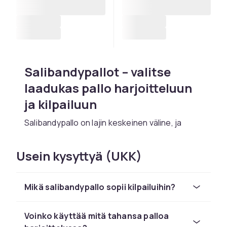
Salibandypallot – valitse
laadukas pallo harjoitteluun
ja kilpailuun
Salibandypallo on lajin keskeinen väline, ja
oikean pallon valinta vaikuttaa sekä
pelituntumaan että pelin sujuvuuteen. Pallot
Usein kysyttyä (UKK)
eroavat toisistaan painon, reikäkuvioinnin ja
värin suhteen, ja nämä ominaisuudet
vaikuttavat siihen, miten pallo liikkuu lattialla ja
Mikä salibandypallo sopii kilpailuihin?
reagoi mailaan. Kilpailupeleissä käytetään aina
IFF-hyväksyttyjä palloja, mutta harjoitteluun on
Voinko käyttää mitä tahansa palloa
tarjolla laajempi valikoima.