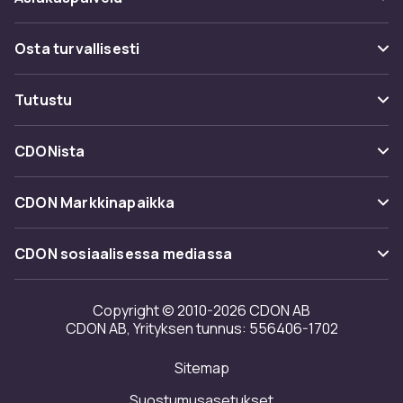
Usein kysyttyä (UKK)
Osta turvallisesti
Seuraa pakettia
Maksuvaihtoehdot
Tutustu
Peruuta & palauta tästä
Toimitus
Kategoriat
Ota yhteyttä
CDONista
Käyttöehdot
Tuotemerkit
Tietoa meistä
Takaisinvedot
CDON Markkinapaikka
Oppaat
Asiakasarvionnit
Merchant Help Center
CDON sosiaalisessa mediassa
Työskentele kanssamme
Investor relations
Copyright © 2010-2026 CDON AB
CDON AB, Yrityksen tunnus: 556406-1702
Saavutettavuusseloste
Sitemap
Avoimuusraportti
Suostumusasetukset