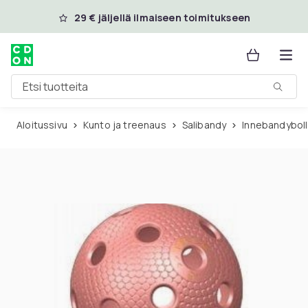
Ohita ja siirry pääsisältöön
29 € jäljellä ilmaiseen toimitukseen
Etsi tuotteita
Aloitussivu
Kunto ja treenaus
Salibandy
Innebandyboll