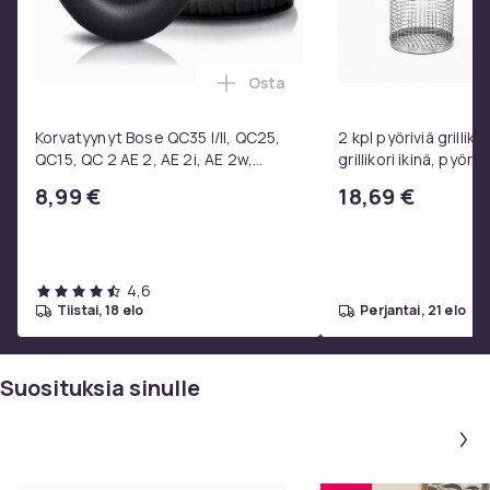
Osta
Lisää Korvatyynyt Bose QC35 I/
Korvatyynyt Bose QC35 I/II, QC25,
2 kpl pyöriviä grilliko
QC15, QC 2 AE 2, AE 2i, AE 2w,
grillikori ikinä, pyöre
SoundTrue, SoundLink Black
ruostumattomasta 
8,99 €
18,69 €
valmistettu grilliver
4,6
tiistai, 18 elo
perjantai, 21 elo
Suosituksia sinulle