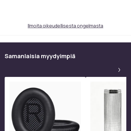
Tuoteturvallisuustiedot
Ilmoita oikeudellisesta ongelmasta
Samanlaisia ​​myydyimpiä
Pa