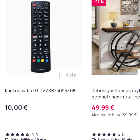
-17 %
Osta
Lisää Kaukosäädin LG TV AKB750
Kaukosäädin LG TV AKB75095308
Tribesigns Konsolipöyt
geometrinen metallirun
x 81 cm, eteispöytä, s
10,00 €
49,99 €
sohvapöytä
Aiempi alin hinta
59,99 €
4,4
5,0
keskiviikko, 19 elo
keskiviikko, 19 elo