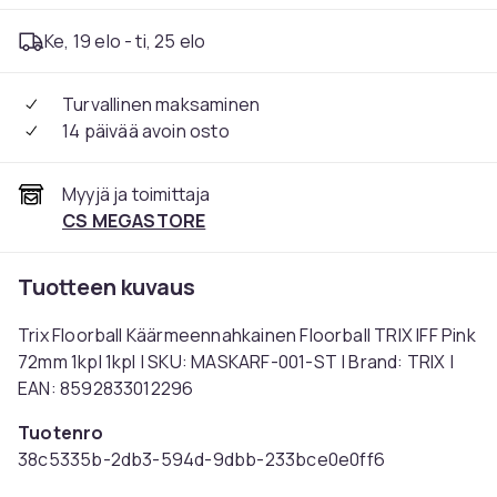
Ke, 19 elo - ti, 25 elo
Turvallinen maksaminen
14 päivää avoin osto
Myyjä ja toimittaja
CS MEGASTORE
Tuotteen kuvaus
Trix Floorball Käärmeennahkainen Floorball TRIX IFF Pink
72mm 1kpl 1kpl | SKU: MASKARF-001-ST | Brand: TRIX |
EAN: 8592833012296
Tuotenro
38c5335b-2db3-594d-9dbb-233bce0e0ff6