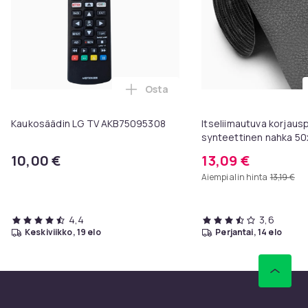
Osta
Lisää Kaukosäädin LG TV AKB750
Kaukosäädin LG TV AKB75095308
Itseliimautuva korjaus
synteettinen nahka 50
10,00 €
13,09 €
Aiempi alin hinta
13,19 €
4,4
3,6
keskiviikko, 19 elo
perjantai, 14 elo