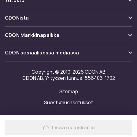
Tutustu
Peruuta & palauta tästä
Toimitus
Kategoriat
Ota yhteyttä
CDONista
Käyttöehdot
Tuotemerkit
Tietoa meistä
Takaisinvedot
CDON Markkinapaikka
Oppaat
Asiakasarvionnit
Merchant Help Center
CDON sosiaalisessa mediassa
Työskentele kanssamme
Investor relations
Copyright © 2010-2026 CDON AB
CDON AB, Yrityksen tunnus: 556406-1702
Saavutettavuusseloste
Sitemap
Avoimuusraportti
Suostumusasetukset
Lisää ostoskoriin
Lisää TRIX IFF salibandypall