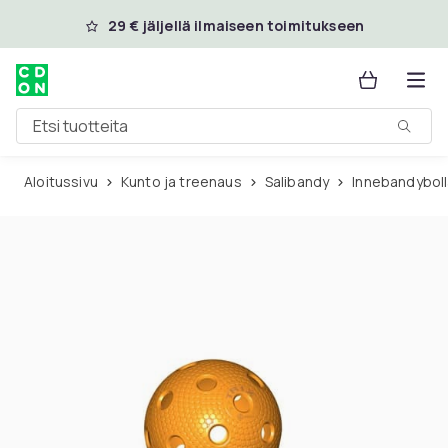
Ohita ja siirry pääsisältöön
29 € jäljellä ilmaiseen toimitukseen
Etsi tuotteita
Aloitussivu
Kunto ja treenaus
Salibandy
Innebandyboll