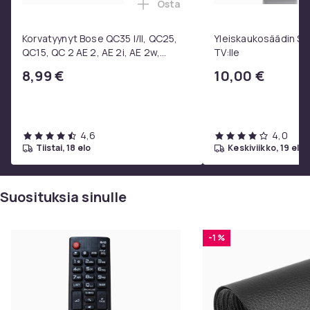
Osta
Lisää Korvatyynyt Bose QC35 I/
Korvatyynyt Bose QC35 I/II, QC25,
Yleiskaukosäädin S
QC15, QC 2 AE 2, AE 2i, AE 2w,
TV:lle
SoundTrue, SoundLink Black
8,99 €
10,00 €
4,6
4,0
tiistai, 18 elo
keskiviikko, 19 elo
Suosituksia sinulle
-1 %