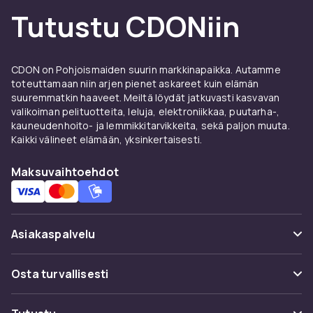
Tutustu CDONiin
CDON on Pohjoismaiden suurin markkinapaikka. Autamme
toteuttamaan niin arjen pienet askareet kuin elämän
suuremmatkin haaveet. Meiltä löydät jatkuvasti kasvavan
valikoiman pelituotteita, leluja, elektroniikkaa, puutarha-,
kauneudenhoito- ja lemmikkitarvikkeita, sekä paljon muuta.
Kaikki välineet elämään, yksinkertaisesti.
Maksuvaihtoehdot
Asiakaspalvelu
Usein kysyttyä (UKK)
Osta turvallisesti
Seuraa pakettia
Maksuvaihtoehdot