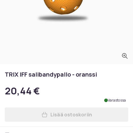
TRIX IFF salibandypallo - oranssi
20,44 €
Varastossa
Lisää ostoskoriin
Lisää TRIX IFF salibandypall