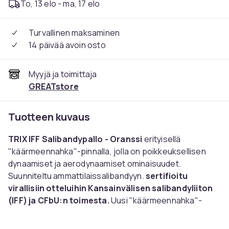
To, 13 elo - ma, 17 elo
Turvallinen maksaminen
14 päivää avoin osto
Myyjä ja toimittaja
GREATstore
Tuotteen kuvaus
TRIX IFF Salibandypallo - Oranssi
erityisellä
"käärmeennahka"-pinnalla, jolla on poikkeuksellisen
dynaamiset ja aerodynaamiset ominaisuudet.
Suunniteltu ammattilaissalibandyyn.
sertifioitu
virallisiin otteluihin Kansainvälisen salibandyliiton
(IFF) ja CFbU:n toimesta.
Uusi "käärmeennahka"-
pinta parantaa mailan pitoa ja varmistaa erinomaisen
pallonhallinnan pelissä. Pallon pinta mahdollistaa