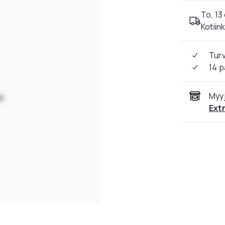
To, 13 
Kotiin
Tur
14 p
Myyj
Ext