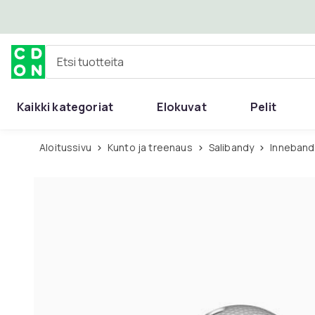
Ohita ja siirry pääsisältöön
Etsi tuotteita
Kaikki kategoriat
Elokuvat
Pelit
Aloitussivu
Kunto ja treenaus
Salibandy
Inneband