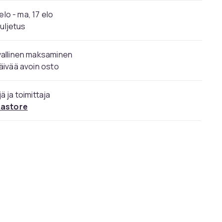
elo - ma, 17 elo
kuljetus
vallinen maksaminen
äivää avoin osto
ä ja toimittaja
rastore