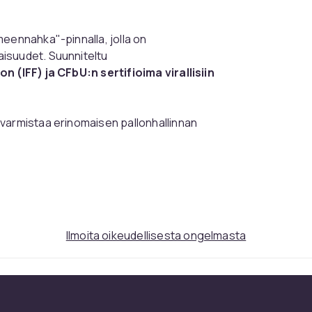
rmeennahka"-pinnalla, jolla on
isuudet. Suunniteltu
n (IFF) ja CFbU:n sertifioima virallisiin
varmistaa erinomaisen pallonhallinnan
iansiirron jääkiekkomailasta palloon. Pallo
radansa ansiosta.
Käytettyjen materiaalien
.
89ec0733-d4ad-5414-b404-fcb754d2bdd7
Ilmoita oikeudellisesta ongelmasta