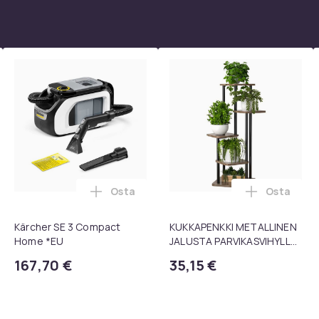
Osta
Osta
 1080P Universal Musta ostoskoriin
kpl pyöriviä grillikoreja - Paras grillikori ikinä, pyöreä ruostu
Lisää Kärcher SE 3 Compact Home *EU os
Lisää KUK
Kärcher SE 3 Compact
KUKKAPENKKI METALLINEN
Home *EU
JALUSTA PARVIKASVIHYLLY
106 CM [KUKKAPENKKI1]
167,70 €
35,15 €