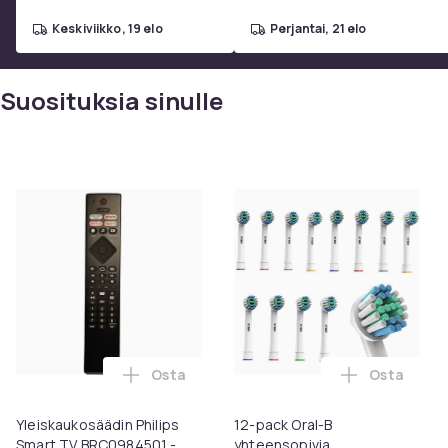
keskiviikko, 19 elo
perjantai, 21 elo
Suosituksia sinulle
Osta
Osta
Lisää Yleiskaukosäädin Philips Smart TV 
Lisää 12-p
Yleiskaukosäädin Philips
12-pack Oral-B
Smart TV BRC0984501 -
yhteensopivia