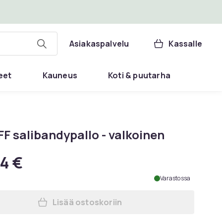
Asiakaspalvelu
Kassalle
eet
Kauneus
Koti & puutarha
FF salibandypallo - valkoinen
4 €
Varastossa
Lisää ostoskoriin
Lisää TRIX IFF salibandypallo - valk