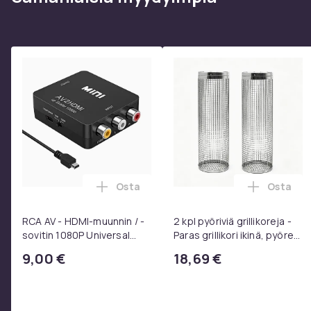
Osta
Osta
Lisää RCA AV - HDMI-muunnin / -sovitin
Lisää 2 
RCA AV - HDMI-muunnin / -
2 kpl pyöriviä grillikoreja -
sovitin 1080P Universal
Paras grillikori ikinä, pyöreä
Musta
ruostumattomasta
9,00 €
18,69 €
teräksestä valmistettu
grilliverkko