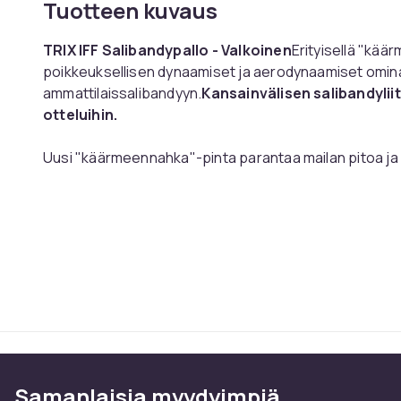
Tuotteen kuvaus
TRIX IFF Salibandypallo - Valkoinen
Erityisellä "kää
poikkeuksellisen dynaamiset ja aerodynaamiset omina
ammattilaissalibandyyn.
Kansainvälisen salibandyliito
otteluihin.
Uusi "käärmeennahka"-pinta parantaa mailan pitoa ja 
pelissä. Pallon pinta mahdollistaa tehokkaamman energ
erottuu edukseen vakaan pomppunsa ja tarkan lento
ansiosta se on paitsi kevyt myös erittäin kestävä
Tuotenro
Tuoteturvallisuustiedot
Samanlaisia ​​myydyimpiä