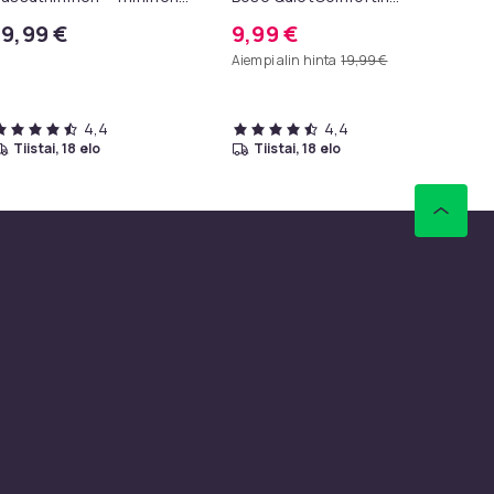
assuille
kanssa -
10
19,99 €
9,99 €
1
QC35/QC25/QC15/AE2 - 2-
Aiempi alin hinta
19,99 €
Kpl Musta
4,4
4,4
tiistai, 18 elo
tiistai, 18 elo