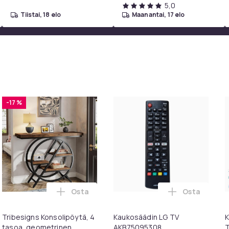
5,0
tiistai, 18 elo
maanantai, 17 elo
-17 %
Osta
Osta
BRC0984501 -televisioille ostoskoriin
ack Oral-B yhteensopivia hammasharjanpäitä ostoskoriin
Lisää Tribesigns Konsolipöytä, 4 tasoa, ge
Lisää Kauko
Tribesigns Konsolipöytä, 4
Kaukosäädin LG TV
K
tasoa, geometrinen
AKB75095308
T