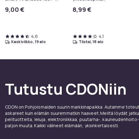
televisioille
hammasharjanpäitä
9,00 €
8,99 €
4,6
4,1
keskiviikko, 19 elo
tiistai, 18 elo
Tutustu CDONiin
CDON on Pohjoismaiden suurin markkinapaikka. Autamme toteutt
askareet kuin elämän suuremmatkin haaveet. Meiltä löydät jatku
pelituotteita, leluja, elektroniikkaa, puutarha-, kauneudenhoito-
paljon muuta. Kaikki välineet elämään, yksinkertaisesti.