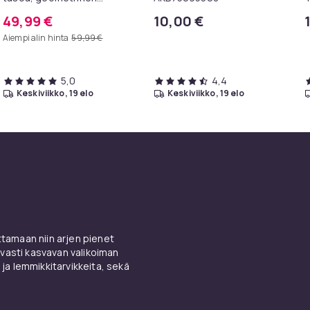
metallirunko, 100 x 30 x 81
T
49,99 €
10,00 €
cm, eteispöytä, sivupöytä,
Aiempi alin hinta
59,99 €
sohvapöytä
5,0
4,4
keskiviikko, 19 elo
keskiviikko, 19 elo
amaan niin arjen pienet
vasti kasvavan valikoiman
 ja lemmikkitarvikkeita, sekä