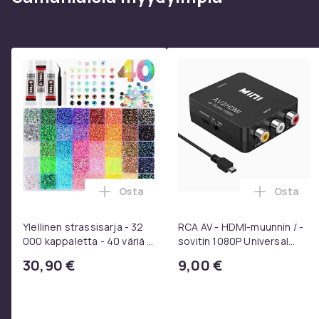
Osta
Osta
Lisää Ylellinen strassisarja - 32 000 kap
Lisää RC
Ylellinen strassisarja - 32
RCA AV - HDMI-muunnin / -
000 kappaletta - 40 väriä -
sovitin 1080P Universal
Strassit laatikossa - DIY-
Musta
30,90 €
9,00 €
strassit - koko 3mm - Liima
pinseteillä - liimattavat
strassit -