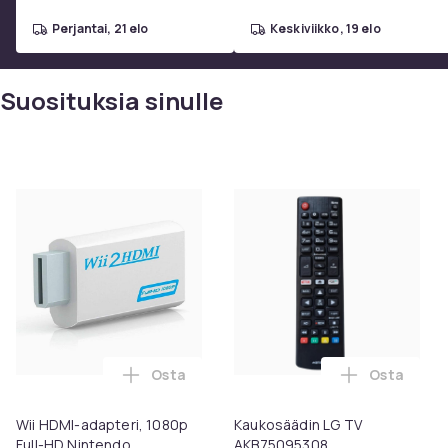
perjantai, 21 elo
keskiviikko, 19 elo
Suosituksia sinulle
Osta
Osta
Lisää Wii HDMI-adapteri, 1080p Full-HD N
Lisää Kauk
Wii HDMI-adapteri, 1080p
Kaukosäädin LG TV
Full-HD Nintendo
AKB75095308