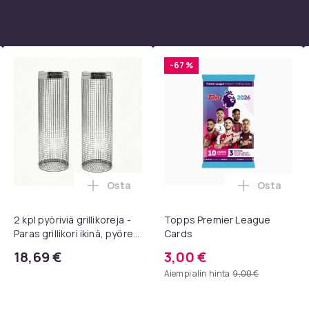
-67 %
Osta
Osta
paletta - 40 väriä - Strassit laatikossa - DIY-strassit - koko 3mm
A AV - HDMI-muunnin / -sovitin 1080P Universal Musta ostoskor
Lisää 2 kpl pyöriviä grillikoreja - Paras
Lisää Top
2 kpl pyöriviä grillikoreja -
Topps Premier League
Paras grillikori ikinä, pyöreä
Cards
ruostumattomasta
18,69 €
3,00 €
teräksestä valmistettu
Aiempi alin hinta
9,00 €
grilliverkko