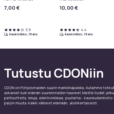
7,00 €
10,00 €
3,9
4,4
keskiviikko, 19 elo
keskiviikko, 19 elo
Tutustu CDONiin
CDON on Pohjoismaiden suurin markkinapaikka. Autamme toteutt
askareet kuin elämän suuremmatkin haaveet. Meiltä löydät jatku
pelituotteita, leluja, elektroniikkaa, puutarha-, kauneudenhoito-
paljon muuta. Kaikki välineet elämään, yksinkertaisesti.