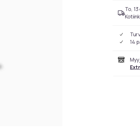
To, 13 
Kotiin
Tur
14 p
Myyj
Ext