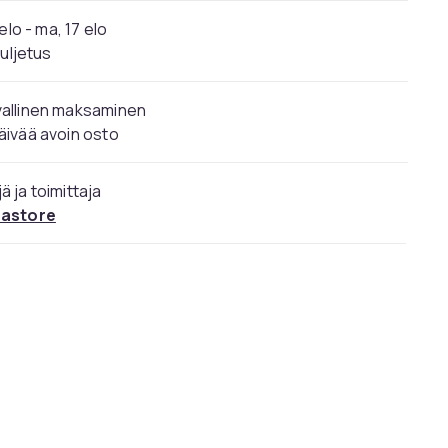
elo - ma, 17 elo
kuljetus
vallinen maksaminen
äivää avoin osto
ä ja toimittaja
rastore