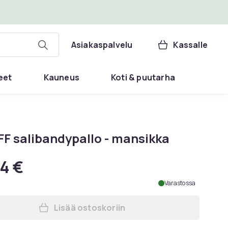
Asiakaspalvelu
Kassalle
eet
Kauneus
Koti & puutarha
FF salibandypallo - mansikka
4 €
Varastossa
Lisää ostoskoriin
Lisää TRIX IFF salibandypallo - man