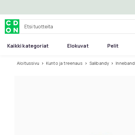
Ohita ja siirry pääsisältöön
Etsi tuotteita
Kaikki kategoriat
Elokuvat
Pelit
Aloitussivu
Kunto ja treenaus
Salibandy
Inneband