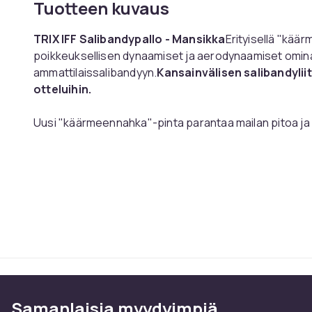
Tuotteen kuvaus
TRIX IFF Salibandypallo - Mansikka
Erityisellä "käär
poikkeuksellisen dynaamiset ja aerodynaamiset omina
ammattilaissalibandyyn.
Kansainvälisen salibandyliito
otteluihin.
Uusi "käärmeennahka"-pinta parantaa mailan pitoa ja 
pelissä. Pallon pinta mahdollistaa tehokkaamman energ
erottuu edukseen vakaan pomppunsa ja tarkan lento
ansiosta se on paitsi kevyt myös erittäin kestävä
Tuotenro
Tuoteturvallisuustiedot
Samanlaisia ​​myydyimpiä