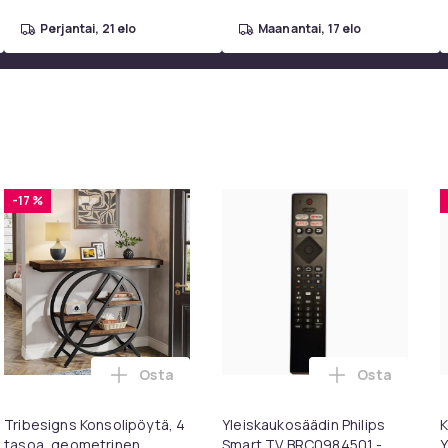
perjantai, 21 elo
maanantai, 17 elo
-17 %
Osta
Osta
intendo ostoskoriin
osäädin LG TV AKB75095308 ostoskoriin
Lisää Tribesigns Konsolipöytä, 4 tasoa, ge
Lisää Yleisk
Tribesigns Konsolipöytä, 4
Yleiskaukosäädin Philips
K
tasoa, geometrinen
Smart TV BRC0984501 -
Y