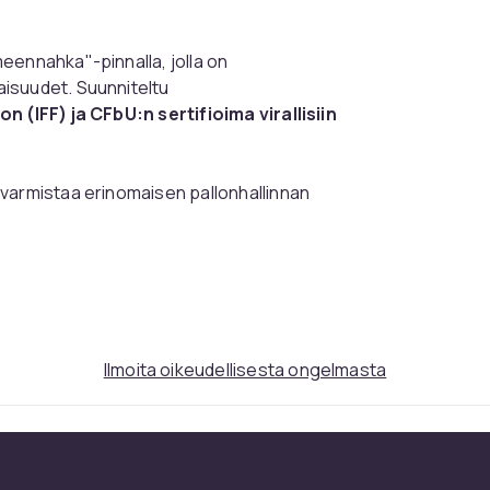
meennahka"-pinnalla, jolla on
isuudet. Suunniteltu
n (IFF) ja CFbU:n sertifioima virallisiin
varmistaa erinomaisen pallonhallinnan
iansiirron jääkiekkomailasta palloon. Pallo
radansa ansiosta.
Käytettyjen materiaalien
.
d15fbcc4-7496-5802-ab52-e64e7f93dfc1
Ilmoita oikeudellisesta ongelmasta