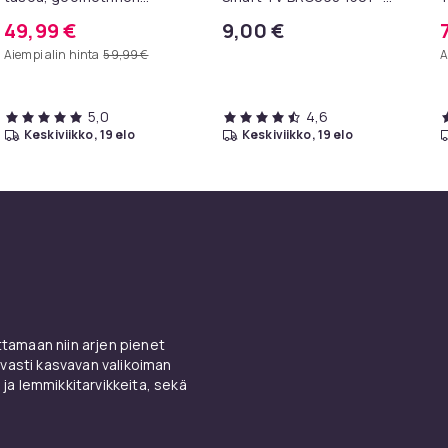
metallirunko, 100 x 30 x 81
televisioille
I
49,99 €
9,00 €
cm, eteispöytä, sivupöytä,
k
Aiempi alin hinta
59,99 €
A
sohvapöytä
5,0
4,6
keskiviikko, 19 elo
keskiviikko, 19 elo
amaan niin arjen pienet
vasti kasvavan valikoiman
 ja lemmikkitarvikkeita, sekä