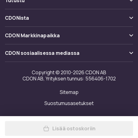
Tutustu
Peruuta & palauta tästä
Toimitus
Kategoriat
Ota yhteyttä
CDONista
Käyttöehdot
Tuotemerkit
Tietoa meistä
Takaisinvedot
CDON Markkinapaikka
Oppaat
Asiakasarvionnit
Merchant Help Center
CDON sosiaalisessa mediassa
Työskentele kanssamme
Investor relations
Copyright © 2010-2026 CDON AB
CDON AB, Yrityksen tunnus: 556406-1702
Saavutettavuusseloste
Sitemap
Avoimuusraportti
Suostumusasetukset
Lisää ostoskoriin
Lisää TRIX IFF salibandypallo