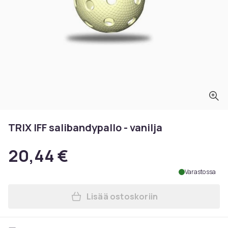
TRIX IFF salibandypallo - vanilja
20,44 €
Varastossa
Lisää ostoskoriin
Lisää TRIX IFF salibandypallo