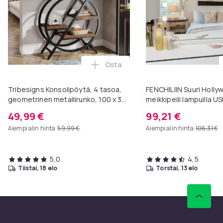
Osta
Lisää Tribesigns Konsolipöytä, 4
Tribesigns Konsolipöytä, 4 tasoa,
FENCHILIIN Suuri Holl
geometrinen metallirunko, 100 x 30
meikkipeili lampuilla U
x 81 cm, eteispöytä, sivupöytä,
seinäteline valkoinen 
49,99 €
99,21 €
sohvapöytä
Aiempi alin hinta
59,99 €
Aiempi alin hinta
106,31 €
5,0
4,5
tiistai, 18 elo
torstai, 13 elo