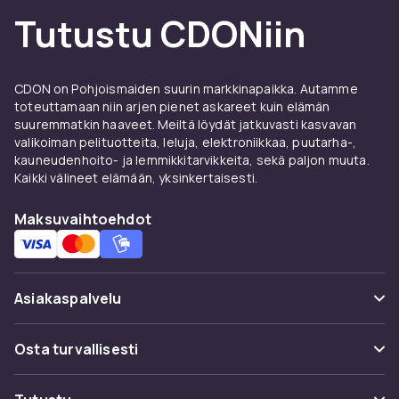
Tutustu CDONiin
CDON on Pohjoismaiden suurin markkinapaikka. Autamme
toteuttamaan niin arjen pienet askareet kuin elämän
suuremmatkin haaveet. Meiltä löydät jatkuvasti kasvavan
valikoiman pelituotteita, leluja, elektroniikkaa, puutarha-,
kauneudenhoito- ja lemmikkitarvikkeita, sekä paljon muuta.
Kaikki välineet elämään, yksinkertaisesti.
Maksuvaihtoehdot
Asiakaspalvelu
Usein kysyttyä (UKK)
Osta turvallisesti
Seuraa pakettia
Maksuvaihtoehdot