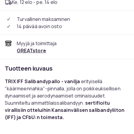
Ke, 12 elo - pe, 14 elo
Turvallinen maksaminen
14 päivää avoin osto
Myyjä ja toimittaja
GREATstore
Tuotteen kuvaus
TRIX IFF Salibandypallo - vanilja
erityisellä
"käärmeennahka"-pinnalla, jolla on poikkeuksellisen
dynaamiset ja aerodynaamiset ominaisuudet.
Suunniteltu ammattilaissalibandyyn.
sertifioitu
virallisiin otteluihin Kansainvälisen salibandyliiton
(IFF) ja CFbU:n toimesta.
Uusi "käärmeennahka"-pinta parantaa mailan pitoa ja