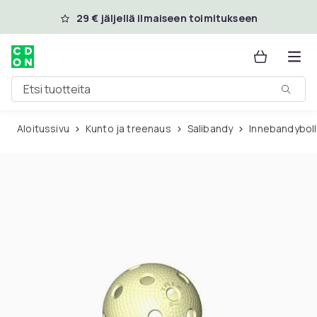
Ohita ja siirry pääsisältöön
29 € jäljellä ilmaiseen toimitukseen
Etsi tuotteita
Aloitussivu
Kunto ja treenaus
Salibandy
Innebandyboll