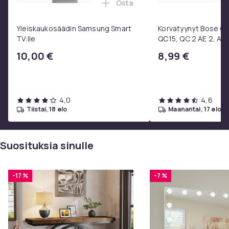
Osta
Lisää Yleiskaukosäädin Samsun
Yleiskaukosäädin Samsung Smart
Korvatyynyt Bose QC3
TV:lle
QC15, QC 2 AE 2, AE 
SoundTrue, SoundLin
10,00 €
8,99 €
4,0
4,6
tiistai, 18 elo
maanantai, 17 elo
Suosituksia sinulle
-17 %
-7 %