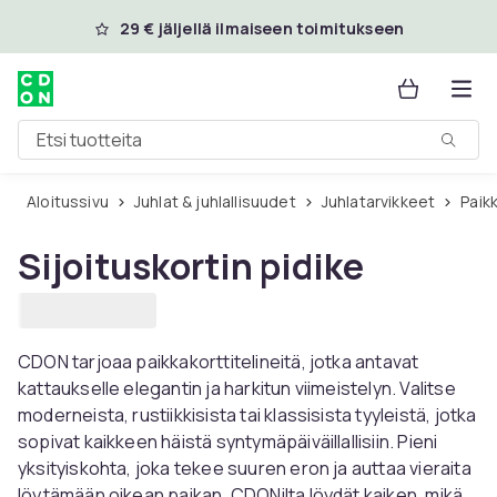
Ohita ja siirry pääsisältöön
29 € jäljellä ilmaiseen toimitukseen
Etsi tuotteita
Aloitussivu
Juhlat & juhlallisuudet
Juhlatarvikkeet
Pai
Sijoituskortin pidike
CDON tarjoaa paikkakorttitelineitä, jotka antavat
kattaukselle elegantin ja harkitun viimeistelyn. Valitse
moderneista, rustiikkisista tai klassisista tyyleistä, jotka
sopivat kaikkeen häistä syntymäpäiväillallisiin. Pieni
yksityiskohta, joka tekee suuren eron ja auttaa vieraita
löytämään oikean paikan. CDONilta löydät kaiken, mikä