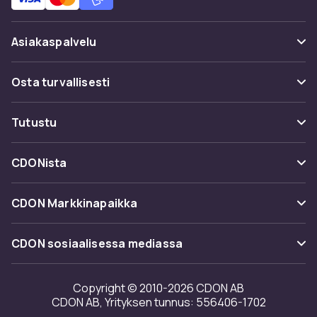
Asiakaspalvelu
Usein kysyttyä (UKK)
Osta turvallisesti
Seuraa pakettia
Maksuvaihtoehdot
Tutustu
Peruuta & palauta tästä
Toimitus
Kategoriat
Ota yhteyttä
CDONista
Käyttöehdot
Tuotemerkit
Tietoa meistä
Takaisinvedot
CDON Markkinapaikka
Oppaat
Asiakasarvionnit
Merchant Help Center
CDON sosiaalisessa mediassa
Työskentele kanssamme
Investor relations
Copyright © 2010-2026 CDON AB
CDON AB, Yrityksen tunnus: 556406-1702
Saavutettavuusseloste