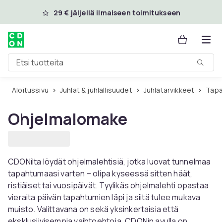
Ohita ja siirry pääsisältöön
29 € jäljellä ilmaiseen toimitukseen
Etsi tuotteita
Aloitussivu
Juhlat & juhlallisuudet
Juhlatarvikkeet
Tap
Ohjelmalomake
CDONilta löydät ohjelmalehtisiä, jotka luovat tunnelmaa
tapahtumaasi varten – olipa kyseessä sitten häät,
ristiäiset tai vuosipäivät. Tyylikäs ohjelmalehti opastaa
vieraita päivän tapahtumien läpi ja siitä tulee mukava
muisto. Valittavana on sekä yksinkertaisia ​​että
eksklusiivisempia vaihtoehtoja. CDONin avulla on