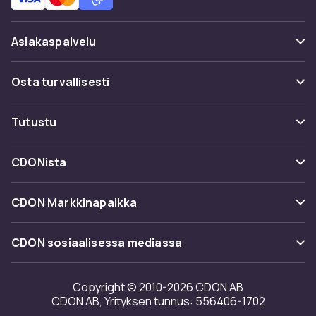
Asiakaspalvelu
Usein kysyttyä (UKK)
Osta turvallisesti
Seuraa pakettia
Maksuvaihtoehdot
Tutustu
Peruuta & palauta tästä
Toimitus
Kategoriat
Ota yhteyttä
CDONista
Käyttöehdot
Tuotemerkit
Tietoa meistä
Takaisinvedot
CDON Markkinapaikka
Oppaat
Asiakasarvionnit
Merchant Help Center
CDON sosiaalisessa mediassa
Työskentele kanssamme
Investor relations
Copyright © 2010-2026 CDON AB
CDON AB, Yrityksen tunnus: 556406-1702
Saavutettavuusseloste