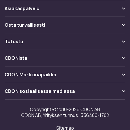
Asiakaspalvelu
Usein kysyttyä (UKK)
Osta turvallisesti
Seuraa pakettia
Maksuvaihtoehdot
Tutustu
Peruuta & palauta tästä
Toimitus
Kategoriat
Ota yhteyttä
CDONista
Käyttöehdot
Tuotemerkit
Tietoa meistä
Takaisinvedot
CDON Markkinapaikka
Oppaat
Asiakasarvionnit
Merchant Help Center
CDON sosiaalisessa mediassa
Työskentele kanssamme
Investor relations
Copyright © 2010-2026 CDON AB
CDON AB, Yrityksen tunnus: 556406-1702
Saavutettavuusseloste
Sitemap