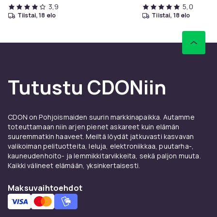
3,9
5,0
tiistai, 18 elo
tiistai, 18 elo
Tutustu CDONiin
CDON on Pohjoismaiden suurin markkinapaikka. Autamme
toteuttamaan niin arjen pienet askareet kuin elämän
suuremmatkin haaveet. Meiltä löydät jatkuvasti kasvavan
valikoiman pelituotteita, leluja, elektroniikkaa, puutarha-,
kauneudenhoito- ja lemmikkitarvikkeita, sekä paljon muuta.
Kaikki välineet elämään, yksinkertaisesti.
Maksuvaihtoehdot