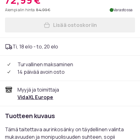
72,99 €
Aiempi alin hinta
84,99 €
Varastossa
Lisää ostoskoriin
Lisää vidaXL Taitettava Au
Ti, 18 elo - to, 20 elo
Turvallinen maksaminen
14 päivää avoin osto
Myyjä ja toimittaja
VidaXL Europe
Tuotteen kuvaus
Tämä taitettava aurinkosänky on täydellinen valinta
mukavuuden ja monipuolisuuden suhteen, sopii