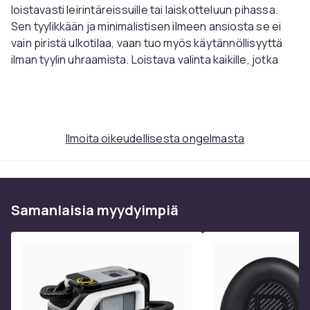
loistavasti leirintäreissuille tai laiskotteluun pihassa.
Sen tyylikkään ja minimalistisen ilmeen ansiosta se ei
vain piristä ulkotilaa, vaan tuo myös käytännöllisyyttä
ilman tyylin uhraamista. Loistava valinta kaikille, jotka
kaipaavat rentoutumista tai mukavaa paikkaa
raikkaassa ilmassa.
Kompakti muotoilu helpottaa tämän taitettavan
aurinkosängyn säilytystä, loistava leirintäreissuilla tai
Ilmoita oikeudellisesta ongelmasta
rentoutuessa takapihalla.
Kestävä Oxford-kangas takaa pitkäkestoisen
mukavuuden, tarjoten tukevan tuen ulkona
levosuhteissa.
Samanlaisia ​​myydyimpiä
Tyylikäs harmaa tuo modernia säihkettä ulkotiloihisi,
houkuttelevana paikkana päivittäiseen
rentoutumiseen.
Kevyt metallirunko tekee siitä superhelpon kuljettaa,
välttämätön kaikille ulkoilmatapahtumille.
Se taittuu helposti, joten saat yksinkertaisen