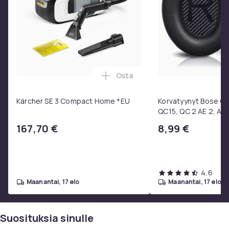
kokemuksen ulkoilusta.
Väri: Harmaa
Muoto: Suorakaide
Materiaali: Metalli
Viimeistely: Matta
Sisälle/Ulos: Sisällä / Ulkona
Osta
Lisää Kärcher SE 3 Compact H
Päällyste Mukana: Ei
Huone: Vierashuone
Kärcher SE 3 Compact Home *EU
Korvatyynyt Bose QC3
Akkua ei sisälly: Ei
QC15, QC 2 AE 2, AE 
Pääty mukana: Ei
SoundTrue, SoundLin
167,70 €
8,99 €
Max. henkilöitä: 1
Maksimipaino: 100 kg
Mittoja: 80 x 210 x 46 cm (L x P x K)
Min-Max Mitat: 46
4,6
Jalkojen korkeus: 46 cm
maanantai, 17 elo
maanantai, 17 elo
Portaat: Ei
Brändi: vidaXL
Suosituksia sinulle
Toimitus sisältää: 1x Leirintäsänky