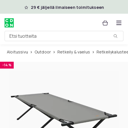
Ohita ja siirry pääsisältöön
29 € jäljellä ilmaiseen toimitukseen
Etsi tuotteita
Aloitussivu
Outdoor
Retkeily & vaelus
Retkeilykaluste
-14 %