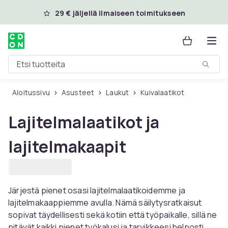
Ohita ja siirry pääsisältöön
29 € jäljellä ilmaiseen toimitukseen
Etsi tuotteita
Aloitussivu
Asusteet
Laukut
Kuivalaatikot
Lajitelmalaatikot ja
lajitelmakaapit
Järjestä pienet osasi lajitelmalaatikoidemme ja
lajitelmakaappiemme avulla. Nämä säilytysratkaisut
sopivat täydellisesti sekä kotiin että työpaikalle, sillä ne
pitävät kaikki pienet työkalusi ja tarvikkeesi helposti