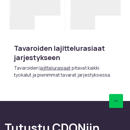
Tavaroiden lajittelurasiaat
jarjestykseen
Tavaroiden
lajittelurasiaat
pitavat kaikki
tyokalut ja pienimmat tavarat jarjestyksessa.
Lajittelurasian valiseinat ovat saadettavia.
Lapinakyvat kannet mahdollistavat sisallon
nakemisen.
Lajittelurasiata kayttavat sahkoasentajat ja
kasityolaiset.
Tutustu CDONiin
CDONilta loydat taydellisen valikoiman laukkuja